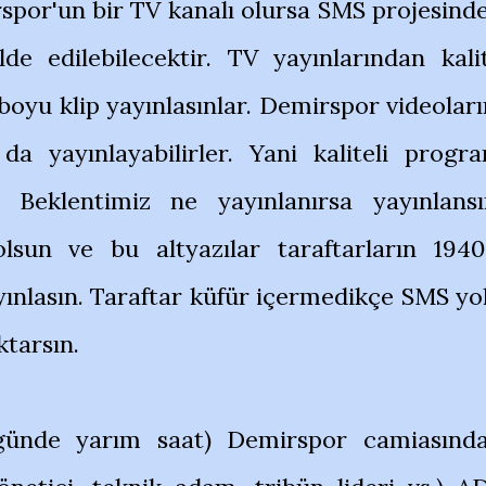
rspor'un bir TV kanalı olursa SMS projesind
lde edilebilecektir. TV yayınlarından kali
boyu klip yayınlasınlar. Demirspor videoları
a yayınlayabilirler. Yani kaliteli progr
. Beklentimiz ne yayınlanırsa yayınlansı
olsun ve bu altyazılar taraftarların 1940
yınlasın. Taraftar küfür içermedikçe SMS yo
ktarsın.
 günde yarım saat) Demirspor camiasınd