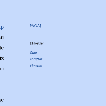
PAYLAŞ
ap
Bu
Etiketler
le
Onur
üz
Taraftar
Yönetim
ri
me