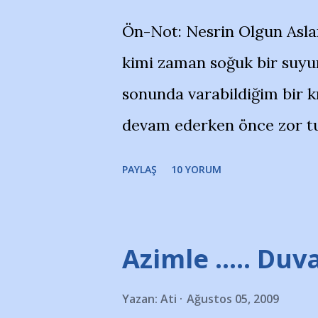
bildiriyordu.. Bu grup adı
Ön-Not: Nesrin Olgun Asla
''Açık ve net olarak söylü
kimi zaman soğuk bir suyun
yanısıra, bu takımlara ait t
sonunda varabildiğim bir k
Bursa Büyükşehir Belediyes
devam ederken önce zor tu
merkezlerini de kınıyoruz'
noktadan sonra akmaya baş
okuduğum bu yazının heme
PAYLAŞ
10 YORUM
bitirebildim ancak…Kendis
(http://www.nesrinolgun.
Temsilcisi Faruk Zapçı’nın
Azimle ..... Duva
teşekkürlerimi sunuyorum
Yazan:
Ati
Ağustos 05, 2009
Hikayesi’ne başlıyorum… 