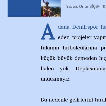
Yazan:
Onur BİÇER
K
A
dana Demirspor hal
eden projeler yapm
takımın futbolcularına 
küçük büyük demeden hiçb
halen yok. Deplasmana
unutamayız.
Bu nedenle gelirlerini tar