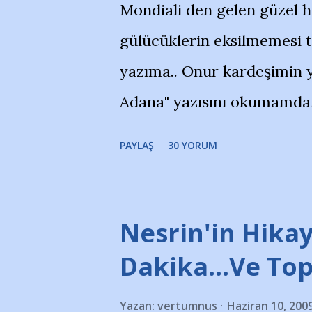
Mondiali den gelen güzel 
gülücüklerin eksilmemesi 
yazıma.. Onur kardeşimin y
Adana" yazısını okumamdan 
portalında rastladığım bir 
PAYLAŞ
30 YORUM
taraftarlar, İstanbul takım
futbol okullarına tepki gös
stadı önünde yaklaşık 200 
Nesrin'in Hikay
takımlarının Futbol okullar
Dakika…Ve To
görmek istemediklerini bir 
Yazan:
vertumnus
Haziran 10, 200