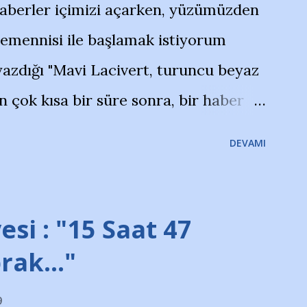
haberler içimizi açarken, yüzümüzden
temennisi ile başlamak istiyorum
azdığı "Mavi Lacivert, turuncu beyaz
çok kısa bir süre sonra, bir haber
olayla irkildim.. "Bursasporlu
DEVAMI
larının Bursa'da açtığı mağaza ve
terdi" diye başlıyordu yazı , Atatürk
taraftarın toplanarak İstanbul
esi : "15 Saat 47
ını ve ürünlerini Bursa şehrinde
prak…"
protesto eylemiyle açıkladıklarını
9