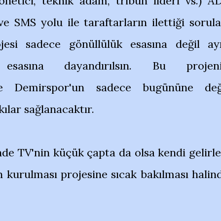
önetici, teknik adam, tribün lideri vs.) A
e SMS yolu ile taraftarların ilettiği sorula
jesi sadece gönüllülük esasına değil ay
 esasına dayandırılsın. Bu projen
inde Demirspor'un sadece bugününe değ
ılar sağlanacaktır.
de TV'nin küçük çapta da olsa kendi gelirle
in kurulması projesine sıcak bakılması halin