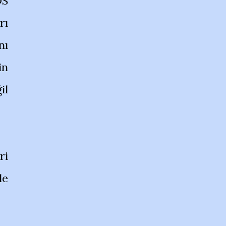
DS
rı
nı
in
il
ri
de