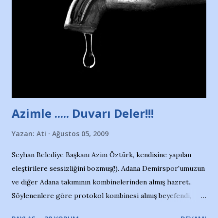
duruyor. Havuzun içinde Adana Demirspor Kulübü
yüzücüleri. Erkekler çoğunlukta. Küçük kız etrafına bakıyor.
Sadece 4 kız çocuğu var. Nesrin, Adana Demirspor’un 4
kızından biri oluyor o gün…Giriyor havuza. 1973 – 1975
Adana Nesrin, 16 yaşında. Yüzüyor. 7 yaşında girdiği
havuzdan, kısa mesafede 100’e yakın madalya ve şilt
çıkartıyor. Kışları masa tenisi oynuyor, Türkiye 2.liği,
Türkiye 3.lüğü var. 17 yaşında mar...
Azimle ..... Duvarı Deler!!!
Yazan:
Ati
Ağustos 05, 2009
Seyhan Belediye Başkanı Azim Öztürk, kendisine yapılan
eleştirilere sessizliğini bozmuş(!). Adana Demirspor'umuzun
ve diğer Adana takımının kombinelerinden almış hazret..
Söylenenlere göre protokol kombinesi almış beyefendi,
100.000 TL kaynak olmuş takım başına. Bir de fotoğrafı var