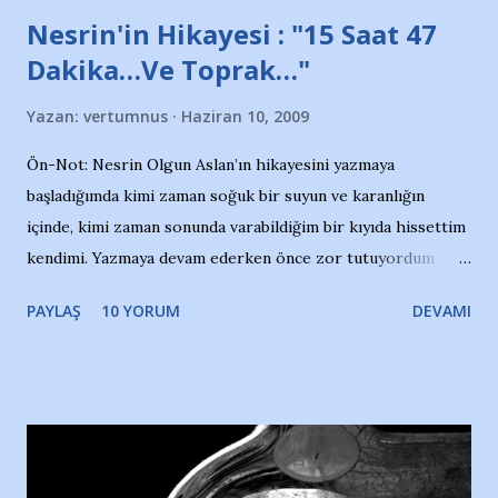
Nesrin'in Hikayesi : "15 Saat 47
Dakika…Ve Toprak…"
Yazan:
vertumnus
Haziran 10, 2009
Ön-Not: Nesrin Olgun Aslan’ın hikayesini yazmaya
başladığımda kimi zaman soğuk bir suyun ve karanlığın
içinde, kimi zaman sonunda varabildiğim bir kıyıda hissettim
kendimi. Yazmaya devam ederken önce zor tutuyordum
gözyaşlarımı, bir noktadan sonra akmaya başladı hepsi.
PAYLAŞ
10 YORUM
DEVAMI
Yazımı, ağlayarak bitirebildim ancak…Kendisinin web
sitesinden (http://www.nesrinolgun.com) ve dönemin
Hürriyet Londra Temsilcisi Faruk Zapçı’nın anılarından
yararlandım, teşekkürlerimi sunuyorum…Çok uzatmadan,
Nesrin’in Hikayesi’ne başlıyorum… 1964 Adana Yüzme
havuzunun kenarında 7 yaşında kara kuru bir kız çocuğu