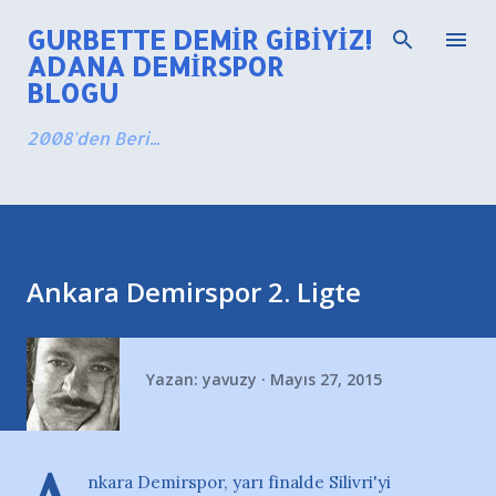
Ana içeriğe atla
GURBETTE DEMIR GIBIYIZ!
ADANA DEMIRSPOR
BLOGU
2008'den Beri...
Ankara Demirspor 2. Ligte
Yazan:
yavuzy
Mayıs 27, 2015
nkara Demirspor, yarı finalde Silivri'yi