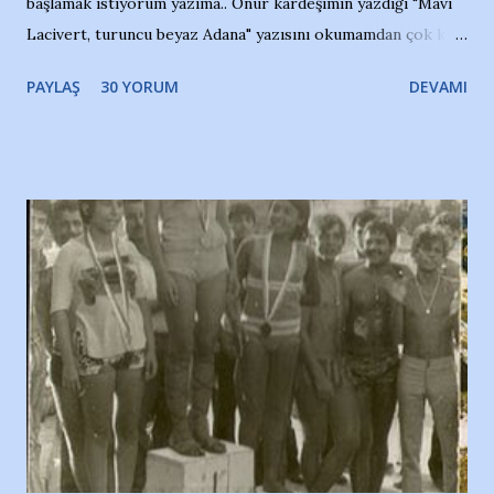
başlamak istiyorum yazıma.. Onur kardeşimin yazdığı "Mavi
Lacivert, turuncu beyaz Adana" yazısını okumamdan çok kısa
bir süre sonra, bir haber portalında rastladığım bir olayla
PAYLAŞ
30 YORUM
DEVAMI
irkildim.. "Bursasporlu taraftarlar, İstanbul takımlarının
Bursa'da açtığı mağaza ve futbol okullarına tepki gösterdi"
diye başlıyordu yazı , Atatürk stadı önünde yaklaşık 200
taraftarın toplanarak İstanbul takımlarının Futbol okullarını
ve ürünlerini Bursa şehrinde görmek istemediklerini bir
protesto eylemiyle açıkladıklarını bildiriyordu.. Bu grup
adına açıklama yapan şahsı muhterem(!) ''Açık ve net olarak
söylüyoruz. Bu son uyarımızdır. Bunun yanısıra, bu takımlara
ait tanıtıcı ilanların asılmasına izin veren Bursa Büyükşehir
Belediyesi ile mağazaların bulunduğu alışveriş merkezlerini
de kınıyoruz'' diye de eklemiş .. Blogumuzda okuduğum bu
yazının hemen ardından bu habe...