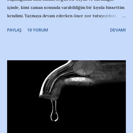
içinde, kimi zaman sonunda varabildiğim bir kıyıda hissettim
kendimi. Yazmaya devam ederken önce zor tutuyordum
gözyaşlarımı, bir noktadan sonra akmaya başladı hepsi.
PAYLAŞ
10 YORUM
DEVAMI
Yazımı, ağlayarak bitirebildim ancak…Kendisinin web
sitesinden (http://www.nesrinolgun.com) ve dönemin
Hürriyet Londra Temsilcisi Faruk Zapçı’nın anılarından
yararlandım, teşekkürlerimi sunuyorum…Çok uzatmadan,
Nesrin’in Hikayesi’ne başlıyorum… 1964 Adana Yüzme
havuzunun kenarında 7 yaşında kara kuru bir kız çocuğu
duruyor. Havuzun içinde Adana Demirspor Kulübü
yüzücüleri. Erkekler çoğunlukta. Küçük kız etrafına bakıyor.
Sadece 4 kız çocuğu var. Nesrin, Adana Demirspor’un 4
kızından biri oluyor o gün…Giriyor havuza. 1973 – 1975
Adana Nesrin, 16 yaşında. Yüzüyor. 7 yaşında girdiği
havuzdan, kısa mesafede 100’e yakın madalya ve şilt
çıkartıyor. Kışları masa tenisi oynuyor, Türkiye 2.liği,