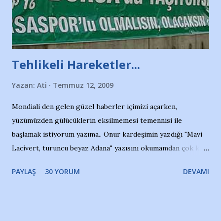
Tehlikeli Hareketler...
Yazan:
Ati
Temmuz 12, 2009
Mondiali den gelen güzel haberler içimizi açarken,
yüzümüzden gülücüklerin eksilmemesi temennisi ile
başlamak istiyorum yazıma.. Onur kardeşimin yazdığı "Mavi
Lacivert, turuncu beyaz Adana" yazısını okumamdan çok kısa
bir süre sonra, bir haber portalında rastladığım bir olayla
PAYLAŞ
30 YORUM
DEVAMI
irkildim.. "Bursasporlu taraftarlar, İstanbul takımlarının
Bursa'da açtığı mağaza ve futbol okullarına tepki gösterdi"
diye başlıyordu yazı , Atatürk stadı önünde yaklaşık 200
taraftarın toplanarak İstanbul takımlarının Futbol okullarını