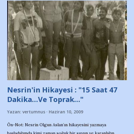
ve ürünlerini Bursa şehrinde görmek istemediklerini bir
protesto eylemiyle açıkladıklarını bildiriyordu.. Bu grup
adına açıklama yapan şahsı muhterem(!) ''Açık ve net olarak
söylüyoruz. Bu son uyarımızdır. Bunun yanısıra, bu takımlara
ait tanıtıcı ilanların asılmasına izin veren Bursa Büyükşehir
Belediyesi ile mağazaların bulunduğu alışveriş merkezlerini
de kınıyoruz'' diye de eklemiş .. Blogumuzda okuduğum bu
yazının hemen ardından bu habe...
Nesrin'in Hikayesi : "15 Saat 47
Dakika…Ve Toprak…"
Yazan:
vertumnus
Haziran 10, 2009
Ön-Not: Nesrin Olgun Aslan’ın hikayesini yazmaya
başladığımda kimi zaman soğuk bir suyun ve karanlığın