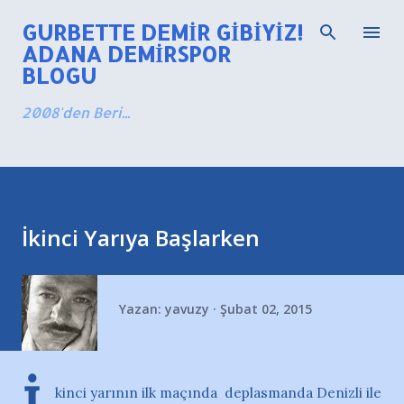
Ana içeriğe atla
GURBETTE DEMIR GIBIYIZ!
ADANA DEMIRSPOR
BLOGU
2008'den Beri...
İkinci Yarıya Başlarken
Yazan:
yavuzy
Şubat 02, 2015
kinci yarının ilk maçında deplasmanda Denizli ile