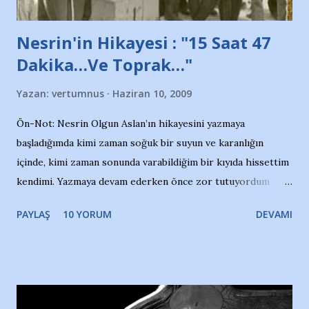
Nesrin'in Hikayesi : "15 Saat 47
Dakika…Ve Toprak…"
Yazan:
vertumnus
Haziran 10, 2009
Ön-Not: Nesrin Olgun Aslan’ın hikayesini yazmaya
başladığımda kimi zaman soğuk bir suyun ve karanlığın
içinde, kimi zaman sonunda varabildiğim bir kıyıda hissettim
kendimi. Yazmaya devam ederken önce zor tutuyordum
gözyaşlarımı, bir noktadan sonra akmaya başladı hepsi.
PAYLAŞ
10 YORUM
DEVAMI
Yazımı, ağlayarak bitirebildim ancak…Kendisinin web
sitesinden (http://www.nesrinolgun.com) ve dönemin
Hürriyet Londra Temsilcisi Faruk Zapçı’nın anılarından
yararlandım, teşekkürlerimi sunuyorum…Çok uzatmadan,
Nesrin’in Hikayesi’ne başlıyorum… 1964 Adana Yüzme