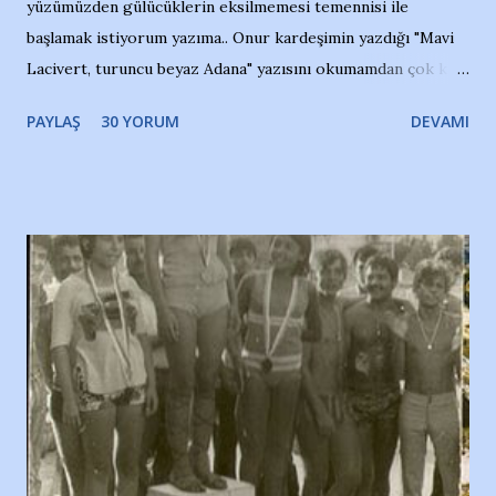
yüzümüzden gülücüklerin eksilmemesi temennisi ile
başlamak istiyorum yazıma.. Onur kardeşimin yazdığı "Mavi
Lacivert, turuncu beyaz Adana" yazısını okumamdan çok kısa
bir süre sonra, bir haber portalında rastladığım bir olayla
PAYLAŞ
30 YORUM
DEVAMI
irkildim.. "Bursasporlu taraftarlar, İstanbul takımlarının
Bursa'da açtığı mağaza ve futbol okullarına tepki gösterdi"
diye başlıyordu yazı , Atatürk stadı önünde yaklaşık 200
taraftarın toplanarak İstanbul takımlarının Futbol okullarını
ve ürünlerini Bursa şehrinde görmek istemediklerini bir
protesto eylemiyle açıkladıklarını bildiriyordu.. Bu grup
adına açıklama yapan şahsı muhterem(!) ''Açık ve net olarak
söylüyoruz. Bu son uyarımızdır. Bunun yanısıra, bu takımlara
ait tanıtıcı ilanların asılmasına izin veren Bursa Büyükşehir
Belediyesi ile mağazaların bulunduğu alışveriş merkezlerini
de kınıyoruz'' diye de eklemiş .. Blogumuzda okuduğum bu
yazının hemen ardından bu habe...