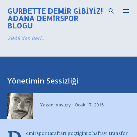
Ana içeriğe atla
GURBETTE DEMIR GIBIYIZ!
ADANA DEMIRSPOR
BLOGU
2008'den Beri...
Yönetimin Sessizliği
Yazan:
yavuzy
Ocak 17, 2015
emirspor taraftarı geçtiğimiz haftayı transfer