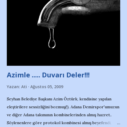
havuzunun kenarında 7 yaşında kara kuru bir kız çocuğu
duruyor. Havuzun içinde Adana Demirspor Kulübü
yüzücüleri. Erkekler çoğunlukta. Küçük kız etrafına bakıyor.
Sadece 4 kız çocuğu var. Nesrin, Adana Demirspor’un 4
kızından biri oluyor o gün…Giriyor havuza. 1973 – 1975
Adana Nesrin, 16 yaşında. Yüzüyor. 7 yaşında girdiği
havuzdan, kısa mesafede 100’e yakın madalya ve şilt
çıkartıyor. Kışları masa tenisi oynuyor, Türkiye 2.liği,
Türkiye 3.lüğü var. 17 yaşında mar...
Azimle ..... Duvarı Deler!!!
Yazan:
Ati
Ağustos 05, 2009
Seyhan Belediye Başkanı Azim Öztürk, kendisine yapılan
eleştirilere sessizliğini bozmuş(!). Adana Demirspor'umuzun
ve diğer Adana takımının kombinelerinden almış hazret..
Söylenenlere göre protokol kombinesi almış beyefendi,