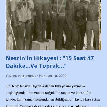
adına açıklama yapan şahsı muhterem(!) ''Açık ve net olarak
söylüyoruz. Bu son uyarımızdır. Bunun yanısıra, bu takımlara
ait tanıtıcı ilanların asılmasına izin veren Bursa Büyükşehir
Belediyesi ile mağazaların bulunduğu alışveriş merkezlerini
de kınıyoruz'' diye de eklemiş .. Blogumuzda okuduğum bu
yazının hemen ardından bu habe...
Nesrin'in Hikayesi : "15 Saat 47
Dakika…Ve Toprak…"
Yazan:
vertumnus
Haziran 10, 2009
Ön-Not: Nesrin Olgun Aslan’ın hikayesini yazmaya
başladığımda kimi zaman soğuk bir suyun ve karanlığın
içinde, kimi zaman sonunda varabildiğim bir kıyıda hissettim
kendimi. Yazmaya devam ederken önce zor tutuyordum