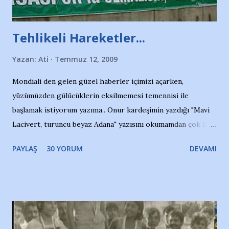
Tehlikeli Hareketler...
Yazan:
Ati
Temmuz 12, 2009
Mondiali den gelen güzel haberler içimizi açarken,
yüzümüzden gülücüklerin eksilmemesi temennisi ile
başlamak istiyorum yazıma.. Onur kardeşimin yazdığı "Mavi
Lacivert, turuncu beyaz Adana" yazısını okumamdan çok kısa
bir süre sonra, bir haber portalında rastladığım bir olayla
PAYLAŞ
30 YORUM
DEVAMI
irkildim.. "Bursasporlu taraftarlar, İstanbul takımlarının
Bursa'da açtığı mağaza ve futbol okullarına tepki gösterdi"
diye başlıyordu yazı , Atatürk stadı önünde yaklaşık 200
taraftarın toplanarak İstanbul takımlarının Futbol okullarını
ve ürünlerini Bursa şehrinde görmek istemediklerini bir
protesto eylemiyle açıkladıklarını bildiriyordu.. Bu grup