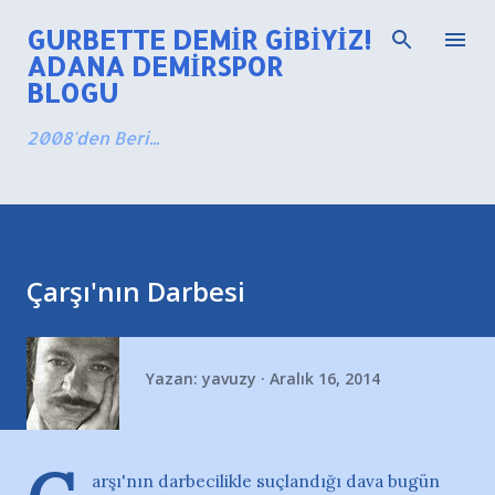
Ana içeriğe atla
GURBETTE DEMIR GIBIYIZ!
ADANA DEMIRSPOR
BLOGU
2008'den Beri...
Çarşı'nın Darbesi
Yazan:
yavuzy
Aralık 16, 2014
arşı'nın darbecilikle suçlandığı dava bugün