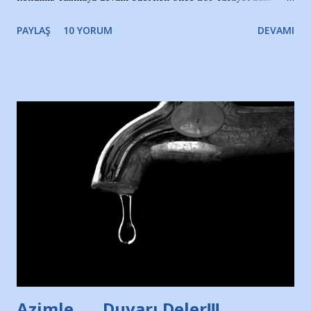
gözyaşlarımı, bir noktadan sonra akmaya başladı hepsi.
PAYLAŞ
10 YORUM
DEVAMI
Yazımı, ağlayarak bitirebildim ancak…Kendisinin web
sitesinden (http://www.nesrinolgun.com) ve dönemin
Hürriyet Londra Temsilcisi Faruk Zapçı’nın anılarından
yararlandım, teşekkürlerimi sunuyorum…Çok uzatmadan,
Nesrin’in Hikayesi’ne başlıyorum… 1964 Adana Yüzme
havuzunun kenarında 7 yaşında kara kuru bir kız çocuğu
duruyor. Havuzun içinde Adana Demirspor Kulübü
yüzücüleri. Erkekler çoğunlukta. Küçük kız etrafına bakıyor.
Sadece 4 kız çocuğu var. Nesrin, Adana Demirspor’un 4
kızından biri oluyor o gün…Giriyor havuza. 1973 – 1975
Adana Nesrin, 16 yaşında. Yüzüyor. 7 yaşında girdiği
havuzdan, kısa mesafede 100’e yakın madalya ve şilt
çıkartıyor. Kışları masa tenisi oynuyor, Türkiye 2.liği,
Türkiye 3.lüğü var. 17 yaşında mar...
Azimle ..... Duvarı Deler!!!