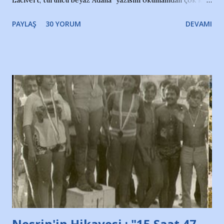
bir süre sonra, bir haber portalında rastladığım bir olayla
PAYLAŞ
30 YORUM
DEVAMI
irkildim.. "Bursasporlu taraftarlar, İstanbul takımlarının
Bursa'da açtığı mağaza ve futbol okullarına tepki gösterdi"
diye başlıyordu yazı , Atatürk stadı önünde yaklaşık 200
taraftarın toplanarak İstanbul takımlarının Futbol okullarını
ve ürünlerini Bursa şehrinde görmek istemediklerini bir
protesto eylemiyle açıkladıklarını bildiriyordu.. Bu grup
adına açıklama yapan şahsı muhterem(!) ''Açık ve net olarak
söylüyoruz. Bu son uyarımızdır. Bunun yanısıra, bu takımlara
ait tanıtıcı ilanların asılmasına izin veren Bursa Büyükşehir
Belediyesi ile mağazaların bulunduğu alışveriş merkezlerini
de kınıyoruz'' diye de eklemiş .. Blogumuzda okuduğum bu
yazının hemen ardından bu habe...
Nesrin'in Hikayesi : "15 Saat 47