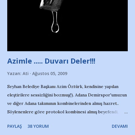
yüzücüleri. Erkekler çoğunlukta. Küçük kız etrafına bakıyor.
Sadece 4 kız çocuğu var. Nesrin, Adana Demirspor’un 4
kızından biri oluyor o gün…Giriyor havuza. 1973 – 1975
Adana Nesrin, 16 yaşında. Yüzüyor. 7 yaşında girdiği
havuzdan, kısa mesafede 100’e yakın madalya ve şilt
çıkartıyor. Kışları masa tenisi oynuyor, Türkiye 2.liği,
Türkiye 3.lüğü var. 17 yaşında mar...
Azimle ..... Duvarı Deler!!!
Yazan:
Ati
Ağustos 05, 2009
Seyhan Belediye Başkanı Azim Öztürk, kendisine yapılan
eleştirilere sessizliğini bozmuş(!). Adana Demirspor'umuzun
ve diğer Adana takımının kombinelerinden almış hazret..
Söylenenlere göre protokol kombinesi almış beyefendi,
100.000 TL kaynak olmuş takım başına. Bir de fotoğrafı var
PAYLAŞ
38 YORUM
DEVAMI
ki kombineyi Bekir Başkan'dan alırken; dillere destan..