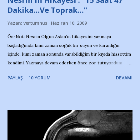
Dakika…Ve Toprak…"
Yazan:
vertumnus
Haziran 10, 2009
Ön-Not: Nesrin Olgun Aslan’ın hikayesini yazmaya
başladığımda kimi zaman soğuk bir suyun ve karanlığın
içinde, kimi zaman sonunda varabildiğim bir kıyıda hissettim
kendimi. Yazmaya devam ederken önce zor tutuyordum
gözyaşlarımı, bir noktadan sonra akmaya başladı hepsi.
PAYLAŞ
10 YORUM
DEVAMI
Yazımı, ağlayarak bitirebildim ancak…Kendisinin web
sitesinden (http://www.nesrinolgun.com) ve dönemin
Hürriyet Londra Temsilcisi Faruk Zapçı’nın anılarından
yararlandım, teşekkürlerimi sunuyorum…Çok uzatmadan,
Nesrin’in Hikayesi’ne başlıyorum… 1964 Adana Yüzme
havuzunun kenarında 7 yaşında kara kuru bir kız çocuğu
duruyor. Havuzun içinde Adana Demirspor Kulübü