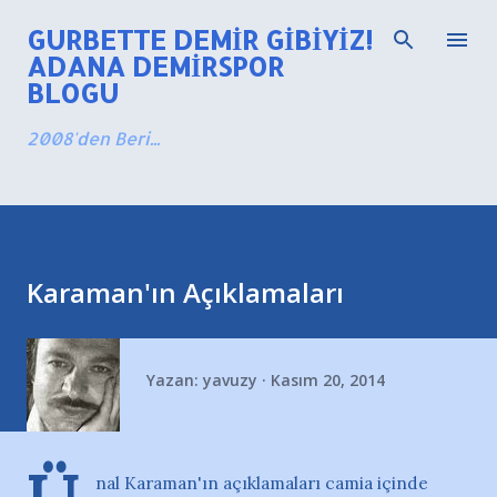
Ana içeriğe atla
GURBETTE DEMIR GIBIYIZ!
ADANA DEMIRSPOR
BLOGU
2008'den Beri...
Karaman'ın Açıklamaları
Yazan:
yavuzy
Kasım 20, 2014
nal Karaman'ın açıklamaları camia içinde