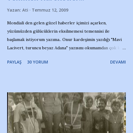
Yazan:
Ati
Temmuz 12, 2009
Mondiali den gelen güzel haberler içimizi açarken,
yüzümüzden gülücüklerin eksilmemesi temennisi ile
başlamak istiyorum yazıma.. Onur kardeşimin yazdığı "Mavi
Lacivert, turuncu beyaz Adana" yazısını okumamdan çok kısa
bir süre sonra, bir haber portalında rastladığım bir olayla
PAYLAŞ
30 YORUM
DEVAMI
irkildim.. "Bursasporlu taraftarlar, İstanbul takımlarının
Bursa'da açtığı mağaza ve futbol okullarına tepki gösterdi"
diye başlıyordu yazı , Atatürk stadı önünde yaklaşık 200
taraftarın toplanarak İstanbul takımlarının Futbol okullarını
ve ürünlerini Bursa şehrinde görmek istemediklerini bir
protesto eylemiyle açıkladıklarını bildiriyordu.. Bu grup
adına açıklama yapan şahsı muhterem(!) ''Açık ve net olarak
söylüyoruz. Bu son uyarımızdır. Bunun yanısıra, bu takımlara
ait tanıtıcı ilanların asılmasına izin veren Bursa Büyükşehir