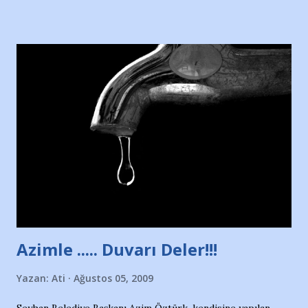
Hürriyet Londra Temsilcisi Faruk Zapçı’nın anılarından
yararlandım, teşekkürlerimi sunuyorum…Çok uzatmadan,
Nesrin’in Hikayesi’ne başlıyorum… 1964 Adana Yüzme
havuzunun kenarında 7 yaşında kara kuru bir kız çocuğu
duruyor. Havuzun içinde Adana Demirspor Kulübü
yüzücüleri. Erkekler çoğunlukta. Küçük kız etrafına bakıyor.
Sadece 4 kız çocuğu var. Nesrin, Adana Demirspor’un 4
kızından biri oluyor o gün…Giriyor havuza. 1973 – 1975
Adana Nesrin, 16 yaşında. Yüzüyor. 7 yaşında girdiği
havuzdan, kısa mesafede 100’e yakın madalya ve şilt
çıkartıyor. Kışları masa tenisi oynuyor, Türkiye 2.liği,
Türkiye 3.lüğü var. 17 yaşında mar...
Azimle ..... Duvarı Deler!!!
Yazan:
Ati
Ağustos 05, 2009
Seyhan Belediye Başkanı Azim Öztürk, kendisine yapılan