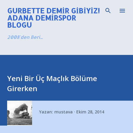
Ana içeriğe atla
GURBETTE DEMIR GIBIYIZ!
ADANA DEMIRSPOR
BLOGU
2008'den Beri...
Yeni Bir Üç Maçlık Bölüme
Girerken
Yazan:
mustava
Ekim 28, 2014