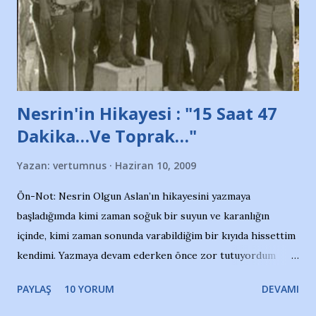
Belediyesi ile mağazaların bulunduğu alışveriş merkezlerini
de kınıyoruz'' diye de eklemiş .. Blogumuzda okuduğum bu
yazının hemen ardından bu habe...
Nesrin'in Hikayesi : "15 Saat 47
Dakika…Ve Toprak…"
Yazan:
vertumnus
Haziran 10, 2009
Ön-Not: Nesrin Olgun Aslan’ın hikayesini yazmaya
başladığımda kimi zaman soğuk bir suyun ve karanlığın
içinde, kimi zaman sonunda varabildiğim bir kıyıda hissettim
kendimi. Yazmaya devam ederken önce zor tutuyordum
gözyaşlarımı, bir noktadan sonra akmaya başladı hepsi.
PAYLAŞ
10 YORUM
DEVAMI
Yazımı, ağlayarak bitirebildim ancak…Kendisinin web
sitesinden (http://www.nesrinolgun.com) ve dönemin