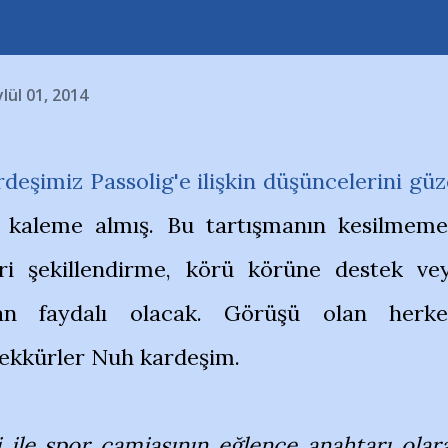
ylül 01, 2014
eşimiz Passolig'e ilişkin düşüncelerini güz
ile kaleme almış. Bu tartışmanın kesilmeme
ri şekillendirme, körü körüne destek ve
n faydalı olacak. Görüşü olan herke
ekkürler Nuh kardeşim.
ri ile spor camiasının eğlence anahtarı olar