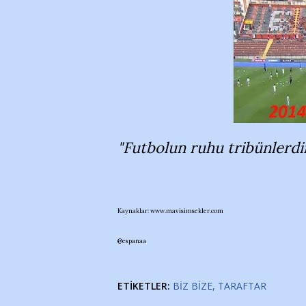
"Futbolun ruhu tribünlerdir
Kaynaklar: www.mavisimsekler.com
@espanaa
ETIKETLER:
BIZ BIZE
TARAFTAR