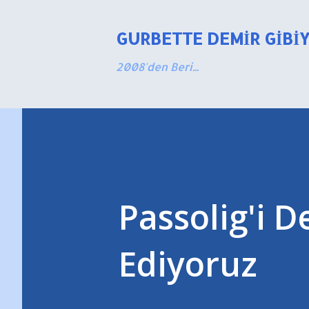
GURBETTE DEMIR GIBI
2008'den Beri...
Passolig'i 
Ediyoruz