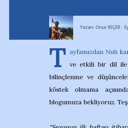
Yazan:
Onur BİÇER
E
T
ayfamızdan Nuh kard
ve etkili bir dil 
bilinçlenme ve düşüncele
köstek olmama açısında
blogumuza bekliyoruz. Teş
"Sezonun ilk haftası itiba