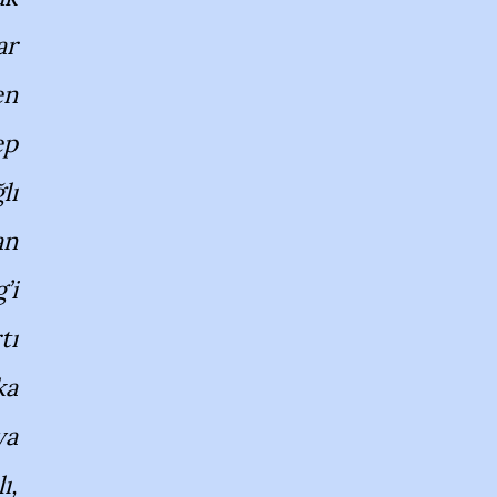
ar
en
ep
lı
an
’i
tı
ka
ya
ı,