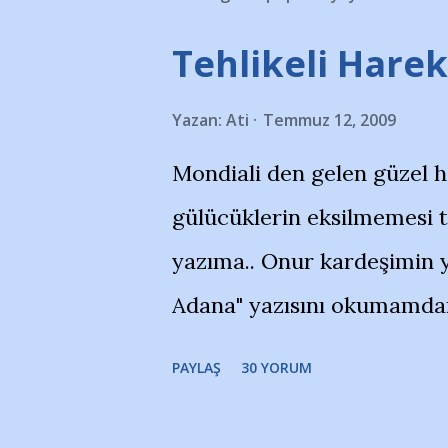
Tehlikeli Hareke
Yazan:
Ati
Temmuz 12, 2009
Mondiali den gelen güzel 
gülücüklerin eksilmemesi 
yazıma.. Onur kardeşimin y
Adana" yazısını okumamdan 
portalında rastladığım bir 
PAYLAŞ
30 YORUM
taraftarlar, İstanbul takım
futbol okullarına tepki gös