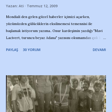
Yazan:
Ati
Temmuz 12, 2009
Mondiali den gelen güzel haberler içimizi açarken,
yüzümüzden gülücüklerin eksilmemesi temennisi ile
başlamak istiyorum yazıma.. Onur kardeşimin yazdığı "Mavi
Lacivert, turuncu beyaz Adana" yazısını okumamdan çok kısa
bir süre sonra, bir haber portalında rastladığım bir olayla
PAYLAŞ
30 YORUM
DEVAMI
irkildim.. "Bursasporlu taraftarlar, İstanbul takımlarının
Bursa'da açtığı mağaza ve futbol okullarına tepki gösterdi"
diye başlıyordu yazı , Atatürk stadı önünde yaklaşık 200
taraftarın toplanarak İstanbul takımlarının Futbol okullarını
ve ürünlerini Bursa şehrinde görmek istemediklerini bir
protesto eylemiyle açıkladıklarını bildiriyordu.. Bu grup
adına açıklama yapan şahsı muhterem(!) ''Açık ve net olarak
söylüyoruz. Bu son uyarımızdır. Bunun yanısıra, bu takımlara
ait tanıtıcı ilanların asılmasına izin veren Bursa Büyükşehir