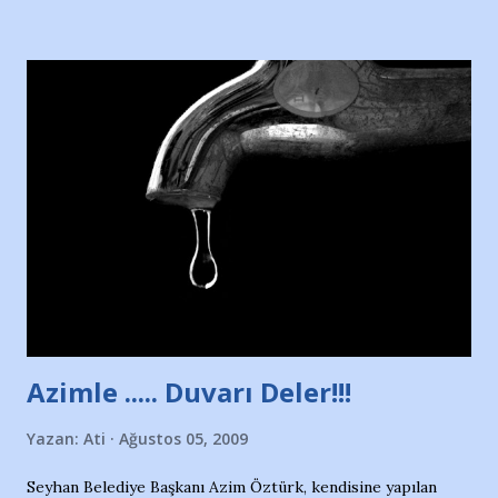
Hürriyet Londra Temsilcisi Faruk Zapçı’nın anılarından
yararlandım, teşekkürlerimi sunuyorum…Çok uzatmadan,
Nesrin’in Hikayesi’ne başlıyorum… 1964 Adana Yüzme
havuzunun kenarında 7 yaşında kara kuru bir kız çocuğu
duruyor. Havuzun içinde Adana Demirspor Kulübü
yüzücüleri. Erkekler çoğunlukta. Küçük kız etrafına bakıyor.
Sadece 4 kız çocuğu var. Nesrin, Adana Demirspor’un 4
kızından biri oluyor o gün…Giriyor havuza. 1973 – 1975
Adana Nesrin, 16 yaşında. Yüzüyor. 7 yaşında girdiği
havuzdan, kısa mesafede 100’e yakın madalya ve şilt
çıkartıyor. Kışları masa tenisi oynuyor, Türkiye 2.liği,
Türkiye 3.lüğü var. 17 yaşında mar...
Azimle ..... Duvarı Deler!!!
Yazan:
Ati
Ağustos 05, 2009
Seyhan Belediye Başkanı Azim Öztürk, kendisine yapılan