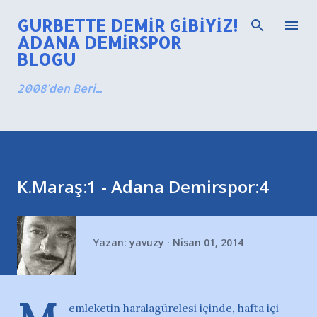
Ana içeriğe atla
GURBETTE DEMIR GIBIYIZ!
ADANA DEMIRSPOR
BLOGU
2008'den Beri...
K.Maraş:1 - Adana Demirspor:4
Yazan:
yavuzy
Nisan 01, 2014
emleketin haralagürelesi içinde, hafta içi