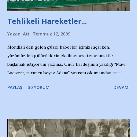
Tehlikeli Hareketler...
Yazan:
Ati
Temmuz 12, 2009
Mondiali den gelen güzel haberler içimizi açarken,
yüzümüzden gülücüklerin eksilmemesi temennisi ile
başlamak istiyorum yazıma.. Onur kardeşimin yazdığı "Mavi
Lacivert, turuncu beyaz Adana" yazısını okumamdan çok kısa
bir süre sonra, bir haber portalında rastladığım bir olayla
PAYLAŞ
30 YORUM
DEVAMI
irkildim.. "Bursasporlu taraftarlar, İstanbul takımlarının
Bursa'da açtığı mağaza ve futbol okullarına tepki gösterdi"
diye başlıyordu yazı , Atatürk stadı önünde yaklaşık 200
taraftarın toplanarak İstanbul takımlarının Futbol okullarını
ve ürünlerini Bursa şehrinde görmek istemediklerini bir
protesto eylemiyle açıkladıklarını bildiriyordu.. Bu grup