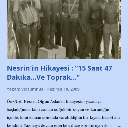
adına açıklama yapan şahsı muhterem(!) ''Açık ve net olarak
söylüyoruz. Bu son uyarımızdır. Bunun yanısıra, bu takımlara
ait tanıtıcı ilanların asılmasına izin veren Bursa Büyükşehir
Belediyesi ile mağazaların bulunduğu alışveriş merkezlerini
de kınıyoruz'' diye de eklemiş .. Blogumuzda okuduğum bu
yazının hemen ardından bu habe...
Nesrin'in Hikayesi : "15 Saat 47
Dakika…Ve Toprak…"
Yazan:
vertumnus
Haziran 10, 2009
Ön-Not: Nesrin Olgun Aslan’ın hikayesini yazmaya
başladığımda kimi zaman soğuk bir suyun ve karanlığın
içinde, kimi zaman sonunda varabildiğim bir kıyıda hissettim
kendimi. Yazmaya devam ederken önce zor tutuyordum