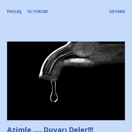
gözyaşlarımı, bir noktadan sonra akmaya başladı hepsi.
PAYLAŞ
10 YORUM
DEVAMI
Yazımı, ağlayarak bitirebildim ancak…Kendisinin web
sitesinden (http://www.nesrinolgun.com) ve dönemin
Hürriyet Londra Temsilcisi Faruk Zapçı’nın anılarından
yararlandım, teşekkürlerimi sunuyorum…Çok uzatmadan,
Nesrin’in Hikayesi’ne başlıyorum… 1964 Adana Yüzme
havuzunun kenarında 7 yaşında kara kuru bir kız çocuğu
duruyor. Havuzun içinde Adana Demirspor Kulübü
yüzücüleri. Erkekler çoğunlukta. Küçük kız etrafına bakıyor.
Sadece 4 kız çocuğu var. Nesrin, Adana Demirspor’un 4
kızından biri oluyor o gün…Giriyor havuza. 1973 – 1975
Adana Nesrin, 16 yaşında. Yüzüyor. 7 yaşında girdiği
havuzdan, kısa mesafede 100’e yakın madalya ve şilt
çıkartıyor. Kışları masa tenisi oynuyor, Türkiye 2.liği,
Türkiye 3.lüğü var. 17 yaşında mar...
Azimle ..... Duvarı Deler!!!