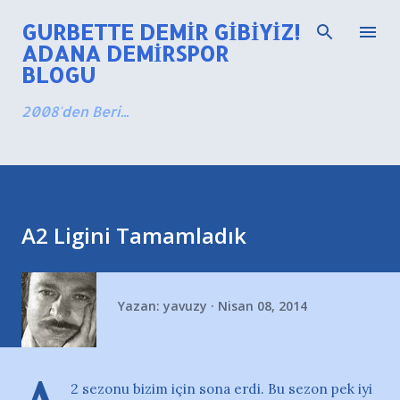
Ana içeriğe atla
GURBETTE DEMIR GIBIYIZ!
ADANA DEMIRSPOR
BLOGU
2008'den Beri...
A2 Ligini Tamamladık
Yazan:
yavuzy
Nisan 08, 2014
2 sezonu bizim için sona erdi. Bu sezon pek iyi