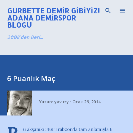
Ana içeriğe atla
GURBETTE DEMIR GIBIYIZ!
ADANA DEMIRSPOR
BLOGU
2008'den Beri...
6 Puanlık Maç
Yazan:
yavuzy
Ocak 26, 2014
u akşamki 1461 Trabzon'la tam anlamıyla 6