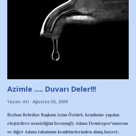
Nesrin’in Hikayesi’ne başlıyorum… 1964 Adana Yüzme
havuzunun kenarında 7 yaşında kara kuru bir kız çocuğu
duruyor. Havuzun içinde Adana Demirspor Kulübü
yüzücüleri. Erkekler çoğunlukta. Küçük kız etrafına bakıyor.
Sadece 4 kız çocuğu var. Nesrin, Adana Demirspor’un 4
kızından biri oluyor o gün…Giriyor havuza. 1973 – 1975
Adana Nesrin, 16 yaşında. Yüzüyor. 7 yaşında girdiği
havuzdan, kısa mesafede 100’e yakın madalya ve şilt
çıkartıyor. Kışları masa tenisi oynuyor, Türkiye 2.liği,
Türkiye 3.lüğü var. 17 yaşında mar...
Azimle ..... Duvarı Deler!!!
Yazan:
Ati
Ağustos 05, 2009
Seyhan Belediye Başkanı Azim Öztürk, kendisine yapılan
eleştirilere sessizliğini bozmuş(!). Adana Demirspor'umuzun
ve diğer Adana takımının kombinelerinden almış hazret..