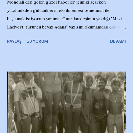
Mondiali den gelen güzel haberler içimizi açarken,
yüzümüzden gülücüklerin eksilmemesi temennisi ile
başlamak istiyorum yazıma.. Onur kardeşimin yazdığı "Mavi
Lacivert, turuncu beyaz Adana" yazısını okumamdan çok kısa
bir süre sonra, bir haber portalında rastladığım bir olayla
PAYLAŞ
30 YORUM
DEVAMI
irkildim.. "Bursasporlu taraftarlar, İstanbul takımlarının
Bursa'da açtığı mağaza ve futbol okullarına tepki gösterdi"
diye başlıyordu yazı , Atatürk stadı önünde yaklaşık 200
taraftarın toplanarak İstanbul takımlarının Futbol okullarını
ve ürünlerini Bursa şehrinde görmek istemediklerini bir
protesto eylemiyle açıkladıklarını bildiriyordu.. Bu grup
adına açıklama yapan şahsı muhterem(!) ''Açık ve net olarak
söylüyoruz. Bu son uyarımızdır. Bunun yanısıra, bu takımlara
ait tanıtıcı ilanların asılmasına izin veren Bursa Büyükşehir
Belediyesi ile mağazaların bulunduğu alışveriş merkezlerini
de kınıyoruz'' diye de eklemiş .. Blogumuzda okuduğum bu