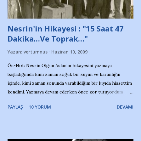
yazının hemen ardından bu habe...
Nesrin'in Hikayesi : "15 Saat 47
Dakika…Ve Toprak…"
Yazan:
vertumnus
Haziran 10, 2009
Ön-Not: Nesrin Olgun Aslan’ın hikayesini yazmaya
başladığımda kimi zaman soğuk bir suyun ve karanlığın
içinde, kimi zaman sonunda varabildiğim bir kıyıda hissettim
kendimi. Yazmaya devam ederken önce zor tutuyordum
gözyaşlarımı, bir noktadan sonra akmaya başladı hepsi.
PAYLAŞ
10 YORUM
DEVAMI
Yazımı, ağlayarak bitirebildim ancak…Kendisinin web
sitesinden (http://www.nesrinolgun.com) ve dönemin
Hürriyet Londra Temsilcisi Faruk Zapçı’nın anılarından
yararlandım, teşekkürlerimi sunuyorum…Çok uzatmadan,