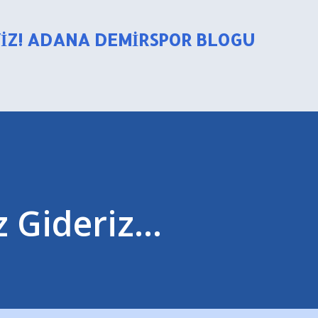
Ana içeriğe atla
YIZ! ADANA DEMIRSPOR BLOGU
z Gideriz...