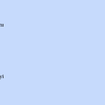
nı
yi