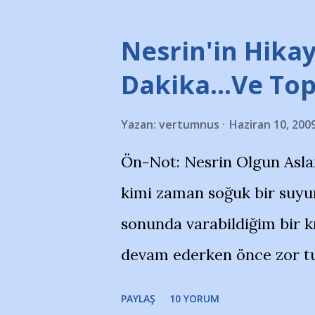
futbol okullarına tepki gös
stadı önünde yaklaşık 200 
Nesrin'in Hikay
takımlarının Futbol okullar
Dakika…Ve To
görmek istemediklerini bir 
Yazan:
vertumnus
Haziran 10, 200
bildiriyordu.. Bu grup adı
Ön-Not: Nesrin Olgun Asla
''Açık ve net olarak söylü
kimi zaman soğuk bir suyun
yanısıra, bu takımlara ait t
sonunda varabildiğim bir k
Bursa Büyükşehir Belediyes
devam ederken önce zor tu
merkezlerini de kınıyoruz'
noktadan sonra akmaya baş
okuduğum bu yazının heme
PAYLAŞ
10 YORUM