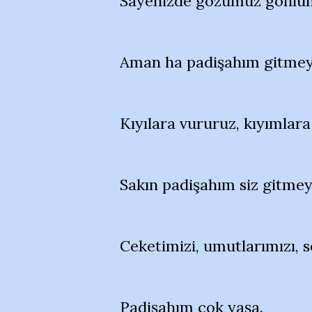
Sayenizde gözümüz gönlüm
Aman ha padişahım gitmeyin
Kıyılara vururuz, kıyımlara 
Sakın padişahım siz gitmeyi
Ceketimizi, umutlarımızı, se
Padişahım çok yaşa.