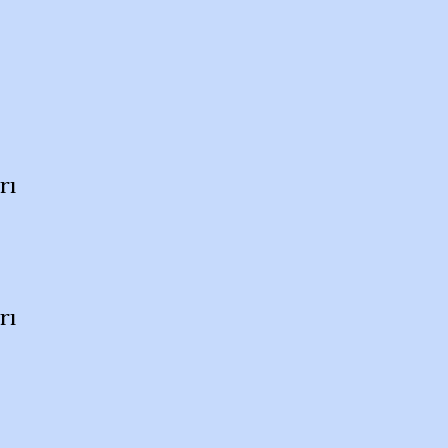
rı
rı