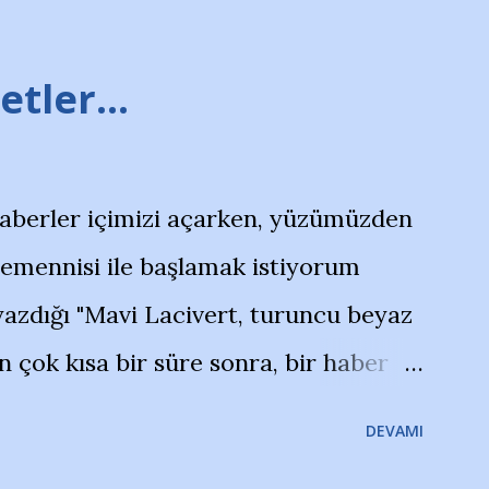
tler...
haberler içimizi açarken, yüzümüzden
temennisi ile başlamak istiyorum
azdığı "Mavi Lacivert, turuncu beyaz
çok kısa bir süre sonra, bir haber
olayla irkildim.. "Bursasporlu
DEVAMI
larının Bursa'da açtığı mağaza ve