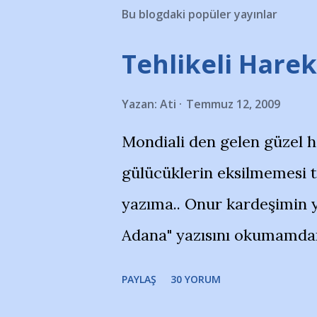
Bu blogdaki popüler yayınlar
Tehlikeli Hareke
Yazan:
Ati
Temmuz 12, 2009
Mondiali den gelen güzel 
gülücüklerin eksilmemesi 
yazıma.. Onur kardeşimin y
Adana" yazısını okumamdan 
portalında rastladığım bir 
PAYLAŞ
30 YORUM
taraftarlar, İstanbul takım