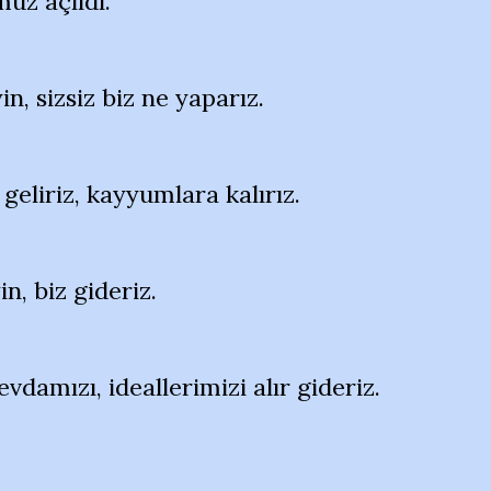
üz açıldı.
, sizsiz biz ne yaparız.
geliriz, kayyumlara kalırız.
n, biz gideriz.
vdamızı, ideallerimizi alır gideriz.