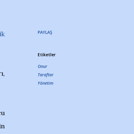
PAYLAŞ
ik
Etiketler
Onur
ı,
Taraftar
Yönetim
cu
in