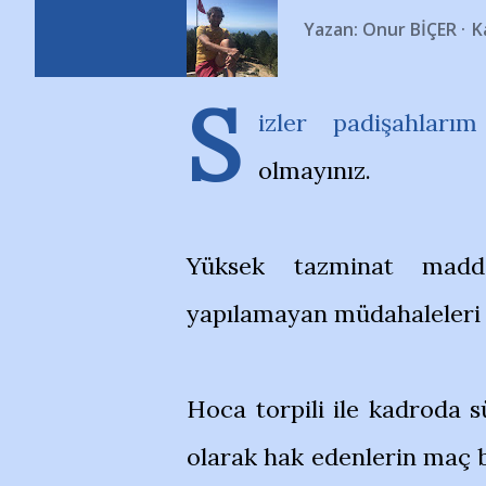
Yazan:
Onur BİÇER
K
S
izler padişahlarım
olmayınız.
Yüksek tazminat madde
yapılamayan müdahaleleri b
Hoca torpili ile kadroda s
olarak hak edenlerin maç ba