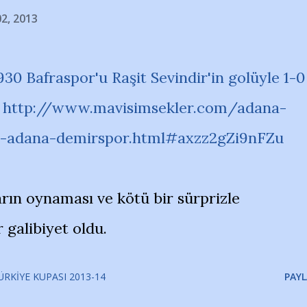
02, 2013
30 Bafraspor'u Raşit Sevindir'in golüyle 1-0
.
http://www.mavisimsekler.com/adana-
r-adana-demirspor.html#axzz2gZi9nFZu
ın oynaması ve kötü bir sürprizle
 galibiyet oldu.
ÜRKIYE KUPASI 2013-14
PAYL