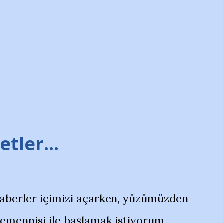
tler...
haberler içimizi açarken, yüzümüzden
temennisi ile başlamak istiyorum