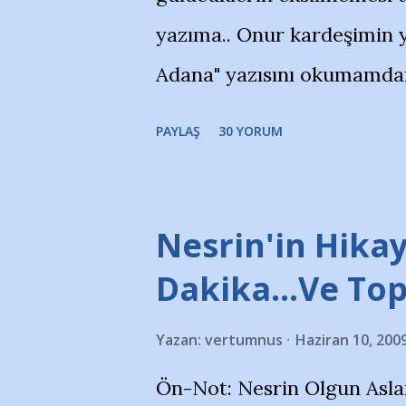
yazıma.. Onur kardeşimin y
Adana" yazısını okumamdan 
portalında rastladığım bir 
PAYLAŞ
30 YORUM
taraftarlar, İstanbul takım
futbol okullarına tepki gös
stadı önünde yaklaşık 200 
Nesrin'in Hikay
takımlarının Futbol okullar
Dakika…Ve To
görmek istemediklerini bir 
Yazan:
vertumnus
Haziran 10, 200
bildiriyordu.. Bu grup adı
Ön-Not: Nesrin Olgun Asla
''Açık ve net olarak söylü