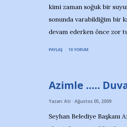
kimi zaman soğuk bir suyun
yanısıra, bu takımlara ait t
sonunda varabildiğim bir k
Bursa Büyükşehir Belediyes
devam ederken önce zor tu
merkezlerini de kınıyoruz'
noktadan sonra akmaya baş
okuduğum bu yazının heme
PAYLAŞ
10 YORUM
bitirebildim ancak…Kendis
(http://www.nesrinolgun.
Temsilcisi Faruk Zapçı’nın
Azimle ..... Duva
teşekkürlerimi sunuyorum
Yazan:
Ati
Ağustos 05, 2009
Hikayesi’ne başlıyorum… 
Seyhan Belediye Başkanı A
kenarında 7 yaşında kara 