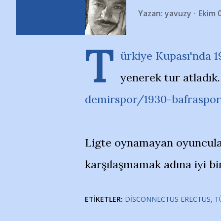
Yazan:
yavuzy
Ekim 
T
ürkiye Kupası'nda 19
yenerek tur atladık
demirspor/1930-bafraspo
Ligte oynamayan oyuncular
karşılaşmamak adına iyi bir
ETIKETLER:
DISCONNECTUS ERECTUS
T