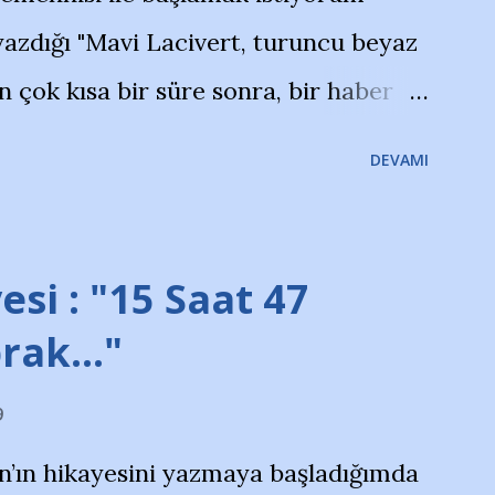
azdığı "Mavi Lacivert, turuncu beyaz
çok kısa bir süre sonra, bir haber
olayla irkildim.. "Bursasporlu
DEVAMI
larının Bursa'da açtığı mağaza ve
terdi" diye başlıyordu yazı , Atatürk
taraftarın toplanarak İstanbul
esi : "15 Saat 47
ını ve ürünlerini Bursa şehrinde
prak…"
protesto eylemiyle açıkladıklarını
9
na açıklama yapan şahsı muhterem(!)
n’ın hikayesini yazmaya başladığımda
yoruz. Bu son uyarımızdır. Bunun