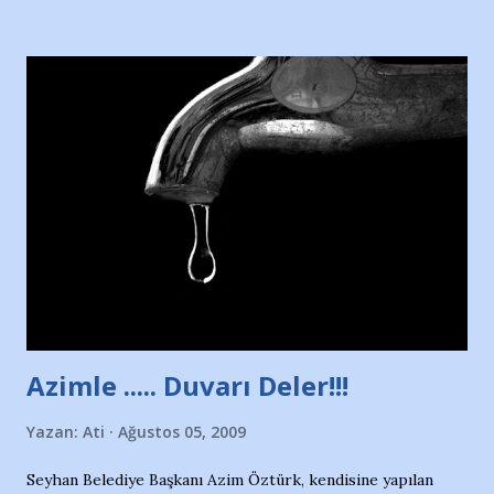
Hürriyet Londra Temsilcisi Faruk Zapçı’nın anılarından
yararlandım, teşekkürlerimi sunuyorum…Çok uzatmadan,
Nesrin’in Hikayesi’ne başlıyorum… 1964 Adana Yüzme
havuzunun kenarında 7 yaşında kara kuru bir kız çocuğu
duruyor. Havuzun içinde Adana Demirspor Kulübü
yüzücüleri. Erkekler çoğunlukta. Küçük kız etrafına bakıyor.
Sadece 4 kız çocuğu var. Nesrin, Adana Demirspor’un 4
kızından biri oluyor o gün…Giriyor havuza. 1973 – 1975
Adana Nesrin, 16 yaşında. Yüzüyor. 7 yaşında girdiği
havuzdan, kısa mesafede 100’e yakın madalya ve şilt
çıkartıyor. Kışları masa tenisi oynuyor, Türkiye 2.liği,
Türkiye 3.lüğü var. 17 yaşında mar...
Azimle ..... Duvarı Deler!!!
Yazan:
Ati
Ağustos 05, 2009
Seyhan Belediye Başkanı Azim Öztürk, kendisine yapılan