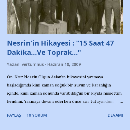
Belediyesi ile mağazaların bulunduğu alışveriş merkezlerini
de kınıyoruz'' diye de eklemiş .. Blogumuzda okuduğum bu
yazının hemen ardından bu habe...
Nesrin'in Hikayesi : "15 Saat 47
Dakika…Ve Toprak…"
Yazan:
vertumnus
Haziran 10, 2009
Ön-Not: Nesrin Olgun Aslan’ın hikayesini yazmaya
başladığımda kimi zaman soğuk bir suyun ve karanlığın
içinde, kimi zaman sonunda varabildiğim bir kıyıda hissettim
kendimi. Yazmaya devam ederken önce zor tutuyordum
gözyaşlarımı, bir noktadan sonra akmaya başladı hepsi.
PAYLAŞ
10 YORUM
DEVAMI
Yazımı, ağlayarak bitirebildim ancak…Kendisinin web
sitesinden (http://www.nesrinolgun.com) ve dönemin