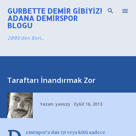
Ana içeriğe atla
GURBETTE DEMIR GIBIYIZ!
ADANA DEMIRSPOR
BLOGU
2008'den Beri...
Taraftarı İnandırmak Zor
Yazan:
yavuzy
Eylül 16, 2013
emirspor'a dair iyi veya kötü sadece