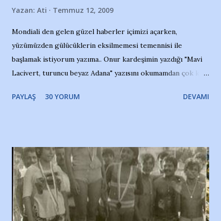
Yazan:
Ati
Temmuz 12, 2009
Mondiali den gelen güzel haberler içimizi açarken,
yüzümüzden gülücüklerin eksilmemesi temennisi ile
başlamak istiyorum yazıma.. Onur kardeşimin yazdığı "Mavi
Lacivert, turuncu beyaz Adana" yazısını okumamdan çok kısa
bir süre sonra, bir haber portalında rastladığım bir olayla
PAYLAŞ
30 YORUM
DEVAMI
irkildim.. "Bursasporlu taraftarlar, İstanbul takımlarının
Bursa'da açtığı mağaza ve futbol okullarına tepki gösterdi"
diye başlıyordu yazı , Atatürk stadı önünde yaklaşık 200
taraftarın toplanarak İstanbul takımlarının Futbol okullarını
ve ürünlerini Bursa şehrinde görmek istemediklerini bir
protesto eylemiyle açıkladıklarını bildiriyordu.. Bu grup
adına açıklama yapan şahsı muhterem(!) ''Açık ve net olarak
söylüyoruz. Bu son uyarımızdır. Bunun yanısıra, bu takımlara
ait tanıtıcı ilanların asılmasına izin veren Bursa Büyükşehir