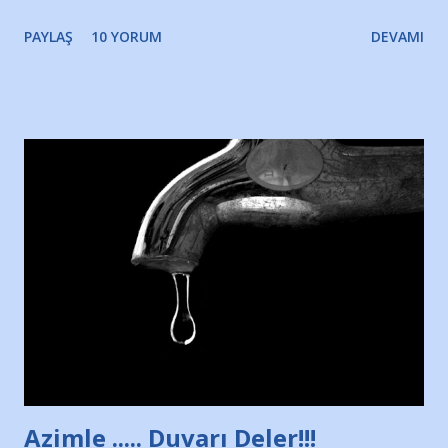
gözyaşlarımı, bir noktadan sonra akmaya başladı hepsi.
PAYLAŞ
10 YORUM
DEVAMI
Yazımı, ağlayarak bitirebildim ancak…Kendisinin web
sitesinden (http://www.nesrinolgun.com) ve dönemin
Hürriyet Londra Temsilcisi Faruk Zapçı’nın anılarından
yararlandım, teşekkürlerimi sunuyorum…Çok uzatmadan,
Nesrin’in Hikayesi’ne başlıyorum… 1964 Adana Yüzme
havuzunun kenarında 7 yaşında kara kuru bir kız çocuğu
duruyor. Havuzun içinde Adana Demirspor Kulübü
yüzücüleri. Erkekler çoğunlukta. Küçük kız etrafına bakıyor.
Sadece 4 kız çocuğu var. Nesrin, Adana Demirspor’un 4
kızından biri oluyor o gün…Giriyor havuza. 1973 – 1975
Adana Nesrin, 16 yaşında. Yüzüyor. 7 yaşında girdiği
havuzdan, kısa mesafede 100’e yakın madalya ve şilt
çıkartıyor. Kışları masa tenisi oynuyor, Türkiye 2.liği,
Türkiye 3.lüğü var. 17 yaşında mar...
Azimle ..... Duvarı Deler!!!