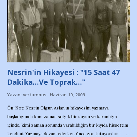
adına açıklama yapan şahsı muhterem(!) ''Açık ve net olarak
söylüyoruz. Bu son uyarımızdır. Bunun yanısıra, bu takımlara
ait tanıtıcı ilanların asılmasına izin veren Bursa Büyükşehir
Belediyesi ile mağazaların bulunduğu alışveriş merkezlerini
de kınıyoruz'' diye de eklemiş .. Blogumuzda okuduğum bu
yazının hemen ardından bu habe...
Nesrin'in Hikayesi : "15 Saat 47
Dakika…Ve Toprak…"
Yazan:
vertumnus
Haziran 10, 2009
Ön-Not: Nesrin Olgun Aslan’ın hikayesini yazmaya
başladığımda kimi zaman soğuk bir suyun ve karanlığın
içinde, kimi zaman sonunda varabildiğim bir kıyıda hissettim
kendimi. Yazmaya devam ederken önce zor tutuyordum