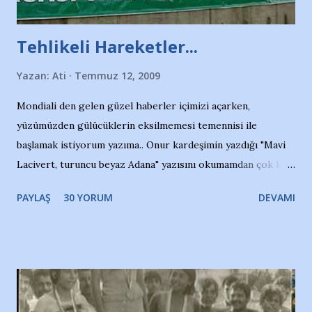
Tehlikeli Hareketler...
Yazan:
Ati
Temmuz 12, 2009
Mondiali den gelen güzel haberler içimizi açarken,
yüzümüzden gülücüklerin eksilmemesi temennisi ile
başlamak istiyorum yazıma.. Onur kardeşimin yazdığı "Mavi
Lacivert, turuncu beyaz Adana" yazısını okumamdan çok kısa
bir süre sonra, bir haber portalında rastladığım bir olayla
PAYLAŞ
30 YORUM
DEVAMI
irkildim.. "Bursasporlu taraftarlar, İstanbul takımlarının
Bursa'da açtığı mağaza ve futbol okullarına tepki gösterdi"
diye başlıyordu yazı , Atatürk stadı önünde yaklaşık 200
taraftarın toplanarak İstanbul takımlarının Futbol okullarını
ve ürünlerini Bursa şehrinde görmek istemediklerini bir
protesto eylemiyle açıkladıklarını bildiriyordu.. Bu grup