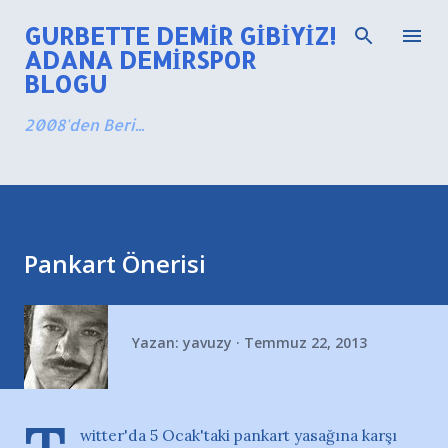
Ana içeriğe atla
GURBETTE DEMIR GIBIYIZ!
ADANA DEMIRSPOR
BLOGU
2008'den Beri...
Pankart Önerisi
Yazan:
yavuzy
Temmuz 22, 2013
witter'da 5 Ocak'taki pankart yasağına karşı