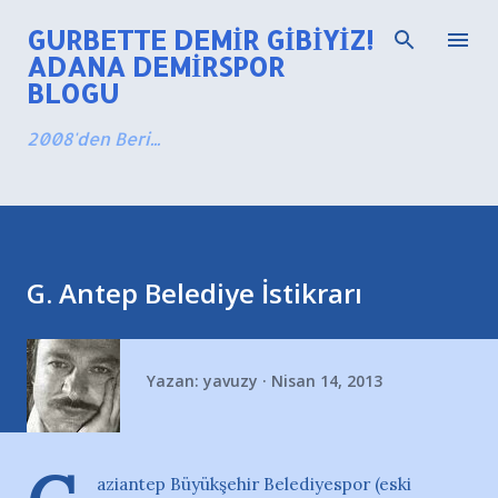
Ana içeriğe atla
GURBETTE DEMIR GIBIYIZ!
ADANA DEMIRSPOR
BLOGU
2008'den Beri...
G. Antep Belediye İstikrarı
Yazan:
yavuzy
Nisan 14, 2013
aziantep Büyükşehir Belediyespor (eski