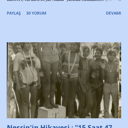
bir süre sonra, bir haber portalında rastladığım bir olayla
PAYLAŞ
30 YORUM
DEVAMI
irkildim.. "Bursasporlu taraftarlar, İstanbul takımlarının
Bursa'da açtığı mağaza ve futbol okullarına tepki gösterdi"
diye başlıyordu yazı , Atatürk stadı önünde yaklaşık 200
taraftarın toplanarak İstanbul takımlarının Futbol okullarını
ve ürünlerini Bursa şehrinde görmek istemediklerini bir
protesto eylemiyle açıkladıklarını bildiriyordu.. Bu grup
adına açıklama yapan şahsı muhterem(!) ''Açık ve net olarak
söylüyoruz. Bu son uyarımızdır. Bunun yanısıra, bu takımlara
ait tanıtıcı ilanların asılmasına izin veren Bursa Büyükşehir
Belediyesi ile mağazaların bulunduğu alışveriş merkezlerini
de kınıyoruz'' diye de eklemiş .. Blogumuzda okuduğum bu
yazının hemen ardından bu habe...
Nesrin'in Hikayesi : "15 Saat 47