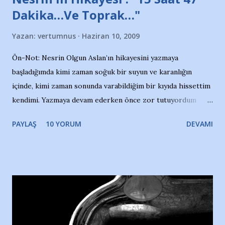
Dakika…Ve Toprak…"
Yazan:
vertumnus
Haziran 10, 2009
Ön-Not: Nesrin Olgun Aslan’ın hikayesini yazmaya
başladığımda kimi zaman soğuk bir suyun ve karanlığın
içinde, kimi zaman sonunda varabildiğim bir kıyıda hissettim
kendimi. Yazmaya devam ederken önce zor tutuyordum
gözyaşlarımı, bir noktadan sonra akmaya başladı hepsi.
PAYLAŞ
10 YORUM
DEVAMI
Yazımı, ağlayarak bitirebildim ancak…Kendisinin web
sitesinden (http://www.nesrinolgun.com) ve dönemin
Hürriyet Londra Temsilcisi Faruk Zapçı’nın anılarından
yararlandım, teşekkürlerimi sunuyorum…Çok uzatmadan,
Nesrin’in Hikayesi’ne başlıyorum… 1964 Adana Yüzme
havuzunun kenarında 7 yaşında kara kuru bir kız çocuğu
duruyor. Havuzun içinde Adana Demirspor Kulübü