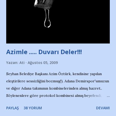
yüzücüleri. Erkekler çoğunlukta. Küçük kız etrafına bakıyor.
Sadece 4 kız çocuğu var. Nesrin, Adana Demirspor’un 4
kızından biri oluyor o gün…Giriyor havuza. 1973 – 1975
Adana Nesrin, 16 yaşında. Yüzüyor. 7 yaşında girdiği
havuzdan, kısa mesafede 100’e yakın madalya ve şilt
çıkartıyor. Kışları masa tenisi oynuyor, Türkiye 2.liği,
Türkiye 3.lüğü var. 17 yaşında mar...
Azimle ..... Duvarı Deler!!!
Yazan:
Ati
Ağustos 05, 2009
Seyhan Belediye Başkanı Azim Öztürk, kendisine yapılan
eleştirilere sessizliğini bozmuş(!). Adana Demirspor'umuzun
ve diğer Adana takımının kombinelerinden almış hazret..
Söylenenlere göre protokol kombinesi almış beyefendi,
100.000 TL kaynak olmuş takım başına. Bir de fotoğrafı var
PAYLAŞ
38 YORUM
DEVAMI
ki kombineyi Bekir Başkan'dan alırken; dillere destan..