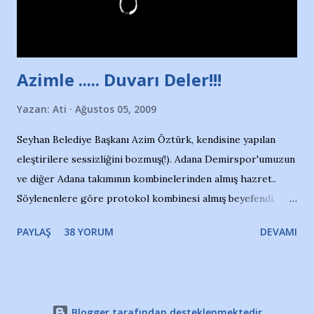
Adana Nesrin, 16 yaşında. Yüzüyor. 7 yaşında girdiği
havuzdan, kısa mesafede 100’e yakın madalya ve şilt
çıkartıyor. Kışları masa tenisi oynuyor, Türkiye 2.liği,
Türkiye 3.lüğü var. 17 yaşında mar...
Azimle ..... Duvarı Deler!!!
Yazan:
Ati
Ağustos 05, 2009
Seyhan Belediye Başkanı Azim Öztürk, kendisine yapılan
eleştirilere sessizliğini bozmuş(!). Adana Demirspor'umuzun
ve diğer Adana takımının kombinelerinden almış hazret..
Söylenenlere göre protokol kombinesi almış beyefendi,
100.000 TL kaynak olmuş takım başına. Bir de fotoğrafı var
PAYLAŞ
38 YORUM
DEVAMI
ki kombineyi Bekir Başkan'dan alırken; dillere destan..
Yardım gecesinde yayını kesen, gidip Kayseri'den kombine
alıp, seçildiği memlekete zerre faydası dokunmayan bir
şahsın fotoğrafını burada paylaşmak içimden gelmedi.
Blogger tarafından desteklenmektedir