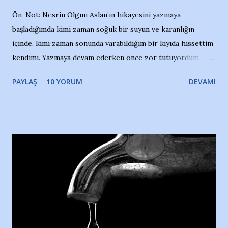
Ön-Not: Nesrin Olgun Aslan’ın hikayesini yazmaya
başladığımda kimi zaman soğuk bir suyun ve karanlığın
içinde, kimi zaman sonunda varabildiğim bir kıyıda hissettim
kendimi. Yazmaya devam ederken önce zor tutuyordum
gözyaşlarımı, bir noktadan sonra akmaya başladı hepsi.
PAYLAŞ
10 YORUM
DEVAMI
Yazımı, ağlayarak bitirebildim ancak…Kendisinin web
sitesinden (http://www.nesrinolgun.com) ve dönemin
Hürriyet Londra Temsilcisi Faruk Zapçı’nın anılarından
yararlandım, teşekkürlerimi sunuyorum…Çok uzatmadan,
Nesrin’in Hikayesi’ne başlıyorum… 1964 Adana Yüzme
havuzunun kenarında 7 yaşında kara kuru bir kız çocuğu
duruyor. Havuzun içinde Adana Demirspor Kulübü
yüzücüleri. Erkekler çoğunlukta. Küçük kız etrafına bakıyor.
Sadece 4 kız çocuğu var. Nesrin, Adana Demirspor’un 4
kızından biri oluyor o gün…Giriyor havuza. 1973 – 1975