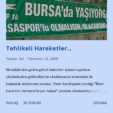
Tehlikeli Hareketler...
Yazan:
Ati
Temmuz 12, 2009
Mondiali den gelen güzel haberler içimizi açarken,
yüzümüzden gülücüklerin eksilmemesi temennisi ile
başlamak istiyorum yazıma.. Onur kardeşimin yazdığı "Mavi
Lacivert, turuncu beyaz Adana" yazısını okumamdan çok kısa
bir süre sonra, bir haber portalında rastladığım bir olayla
PAYLAŞ
30 YORUM
DEVAMI
irkildim.. "Bursasporlu taraftarlar, İstanbul takımlarının
Bursa'da açtığı mağaza ve futbol okullarına tepki gösterdi"