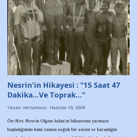
protesto eylemiyle açıkladıklarını bildiriyordu.. Bu grup
adına açıklama yapan şahsı muhterem(!) ''Açık ve net olarak
söylüyoruz. Bu son uyarımızdır. Bunun yanısıra, bu takımlara
ait tanıtıcı ilanların asılmasına izin veren Bursa Büyükşehir
Belediyesi ile mağazaların bulunduğu alışveriş merkezlerini
de kınıyoruz'' diye de eklemiş .. Blogumuzda okuduğum bu
yazının hemen ardından bu habe...
Nesrin'in Hikayesi : "15 Saat 47
Dakika…Ve Toprak…"
Yazan:
vertumnus
Haziran 10, 2009
Ön-Not: Nesrin Olgun Aslan’ın hikayesini yazmaya
başladığımda kimi zaman soğuk bir suyun ve karanlığın