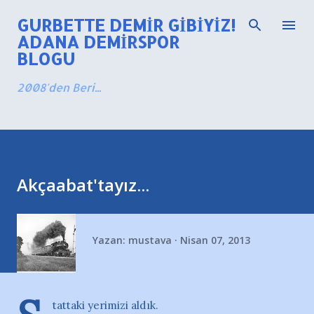
Ana içeriğe atla
GURBETTE DEMIR GIBIYIZ!
ADANA DEMIRSPOR
BLOGU
2008'den Beri...
Akçaabat'tayız...
Yazan:
mustava
Nisan 07, 2013
tattaki yerimizi aldık.