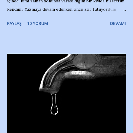
içinde, kimi zaman sonunda varabildiğim bir kıyıda hissettim
kendimi. Yazmaya devam ederken önce zor tutuyordum
gözyaşlarımı, bir noktadan sonra akmaya başladı hepsi.
PAYLAŞ
10 YORUM
DEVAMI
Yazımı, ağlayarak bitirebildim ancak…Kendisinin web
sitesinden (http://www.nesrinolgun.com) ve dönemin
Hürriyet Londra Temsilcisi Faruk Zapçı’nın anılarından
yararlandım, teşekkürlerimi sunuyorum…Çok uzatmadan,
Nesrin’in Hikayesi’ne başlıyorum… 1964 Adana Yüzme
havuzunun kenarında 7 yaşında kara kuru bir kız çocuğu
duruyor. Havuzun içinde Adana Demirspor Kulübü
yüzücüleri. Erkekler çoğunlukta. Küçük kız etrafına bakıyor.
Sadece 4 kız çocuğu var. Nesrin, Adana Demirspor’un 4
kızından biri oluyor o gün…Giriyor havuza. 1973 – 1975
Adana Nesrin, 16 yaşında. Yüzüyor. 7 yaşında girdiği
havuzdan, kısa mesafede 100’e yakın madalya ve şilt
çıkartıyor. Kışları masa tenisi oynuyor, Türkiye 2.liği,