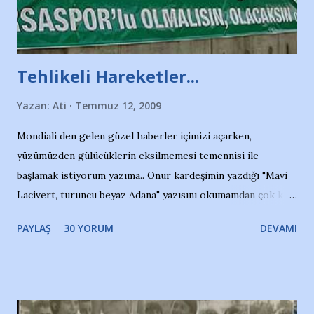
Tehlikeli Hareketler...
Yazan:
Ati
Temmuz 12, 2009
Mondiali den gelen güzel haberler içimizi açarken,
yüzümüzden gülücüklerin eksilmemesi temennisi ile
başlamak istiyorum yazıma.. Onur kardeşimin yazdığı "Mavi
Lacivert, turuncu beyaz Adana" yazısını okumamdan çok kısa
bir süre sonra, bir haber portalında rastladığım bir olayla
PAYLAŞ
30 YORUM
DEVAMI
irkildim.. "Bursasporlu taraftarlar, İstanbul takımlarının
Bursa'da açtığı mağaza ve futbol okullarına tepki gösterdi"
diye başlıyordu yazı , Atatürk stadı önünde yaklaşık 200
taraftarın toplanarak İstanbul takımlarının Futbol okullarını
ve ürünlerini Bursa şehrinde görmek istemediklerini bir