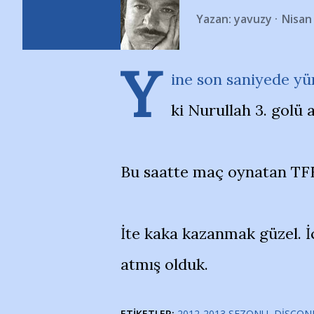
Yazan:
yavuzy
Nisan
Y
ine son saniyede yüre
ki Nurullah 3. golü
Bu saatte maç oynatan TFF
İte kaka kazanmak güzel. 
atmış olduk.
ETIKETLER:
2012-2013 SEZONU
DISCON