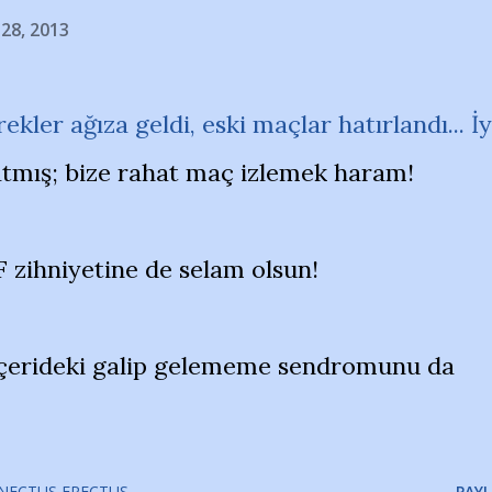
 28, 2013
kler ağıza geldi, eski maçlar hatırlandı... İy
 atmış; bize rahat maç izlemek haram!
 zihniyetine de selam olsun!
İçerideki galip gelememe sendromunu da
NECTUS ERECTUS
PAYL