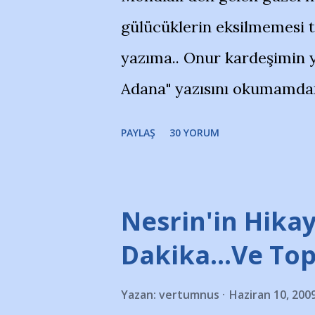
gülücüklerin eksilmemesi 
yazıma.. Onur kardeşimin y
Adana" yazısını okumamdan 
portalında rastladığım bir 
PAYLAŞ
30 YORUM
taraftarlar, İstanbul takım
futbol okullarına tepki gös
stadı önünde yaklaşık 200 
Nesrin'in Hikay
takımlarının Futbol okullar
Dakika…Ve To
görmek istemediklerini bir 
Yazan:
vertumnus
Haziran 10, 200
bildiriyordu.. Bu grup adı