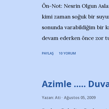
Ön-Not: Nesrin Olgun Asla
''Açık ve net olarak söylü
kimi zaman soğuk bir suyun
yanısıra, bu takımlara ait t
sonunda varabildiğim bir k
Bursa Büyükşehir Belediyes
devam ederken önce zor tu
merkezlerini de kınıyoruz'
noktadan sonra akmaya baş
okuduğum bu yazının heme
PAYLAŞ
10 YORUM
bitirebildim ancak…Kendis
(http://www.nesrinolgun.
Temsilcisi Faruk Zapçı’nın
Azimle ..... Duva
teşekkürlerimi sunuyorum
Yazan:
Ati
Ağustos 05, 2009
Hikayesi’ne başlıyorum… 