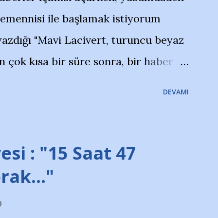
temennisi ile başlamak istiyorum
azdığı "Mavi Lacivert, turuncu beyaz
çok kısa bir süre sonra, bir haber
olayla irkildim.. "Bursasporlu
DEVAMI
larının Bursa'da açtığı mağaza ve
terdi" diye başlıyordu yazı , Atatürk
taraftarın toplanarak İstanbul
esi : "15 Saat 47
ını ve ürünlerini Bursa şehrinde
prak…"
protesto eylemiyle açıkladıklarını
9
na açıklama yapan şahsı muhterem(!)