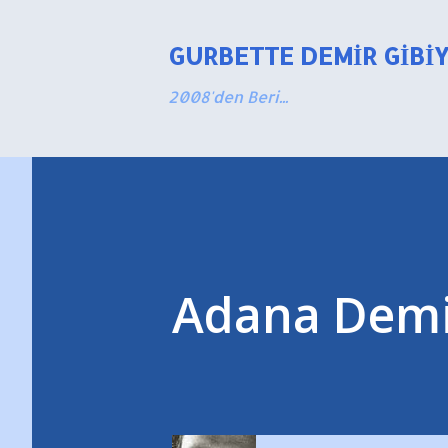
GURBETTE DEMIR GIBI
2008'den Beri...
Adana Demir