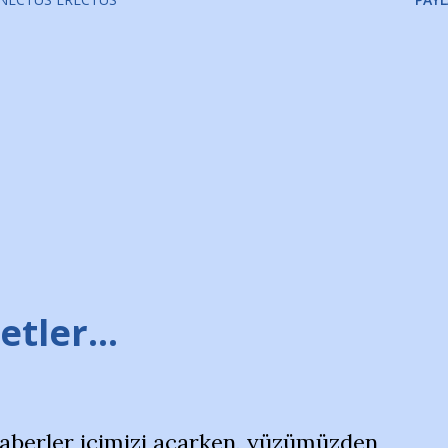
tler...
haberler içimizi açarken, yüzümüzden