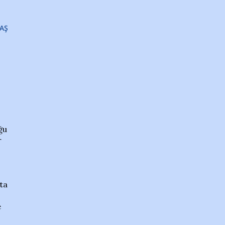
AŞ
ğu
r
tta
e