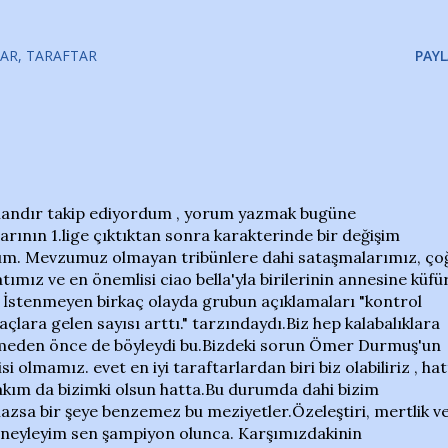
ZAR
TARAFTAR
PAYL
mandır takip ediyordum , yorum yazmak bugüne
ının 1.lige çıktıktan sonra karakterinde bir değişim
m. Mevzumuz olmayan tribünlere dahi sataşmalarımız, ço
mız ve en önemlisi ciao bella'yla birilerinin annesine küfü
 İstenmeyen birkaç olayda grubun açıklamaları "kontrol
çlara gelen sayısı arttı." tarzındaydı.Biz hep kalabalıklara
elmeden önce de böyleydi bu.Bizdeki sorun Ömer Durmuş'un
isi olmamız. evet en iyi taraftarlardan biri biz olabiliriz , ha
yi takım da bizimki olsun hatta.Bu durumda dahi bizim
sa bir şeye benzemez bu meziyetler.Özeleştiri, mertlik v
 neyleyim sen şampiyon olunca. Karşımızdakinin