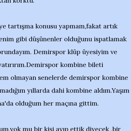
tan korktu.
e tartışma konusu yapmam,fakat artık
enim gibi düşünenler olduğunu ispatlamak
zorundayım. Demirspor klüp üyesiyim ve
 yatırırım.Demirspor kombine bileti
nem olmayan senelerde demirspor kombine
lmadığım yıllarda dahi kombine aldım.Yaşım
na'da olduğum her maçına gittim.
m,yok mu bir kişi ayıp ettik diyecek ,bir