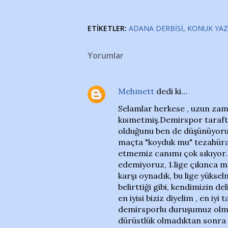
ETIKETLER:
ADANA DERBISI
KONUK YA
Yorumlar
Mehmett
dedi ki…
Selamlar herkese , uzun za
kısmetmiş.Demirspor taraftar
olduğunu ben de düşünüyoru
maçta "koyduk mu" tezahüratı
etmemiz canımı çok sıkıyor.
edemiyoruz, 1.lige çıkınca ma
karşı oynadık, bu lige yüks
belirttiği gibi, kendimizin del
en iyisi biziz diyelim , en i
demirsporlu duruşumuz olmaz
dürüstlük olmadıktan sonra