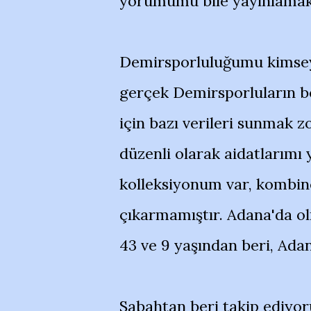
yorumumu bile yayınlamak
Demirsporluluğumu kimsey
gerçek Demirsporluların b
için bazı verileri sunmak 
düzenli olarak aidatlarımı
kolleksiyonum var, kombi
çıkarmamıştır. Adana'da o
43 ve 9 yaşından beri, Ada
Sabahtan beri takip ediyoru