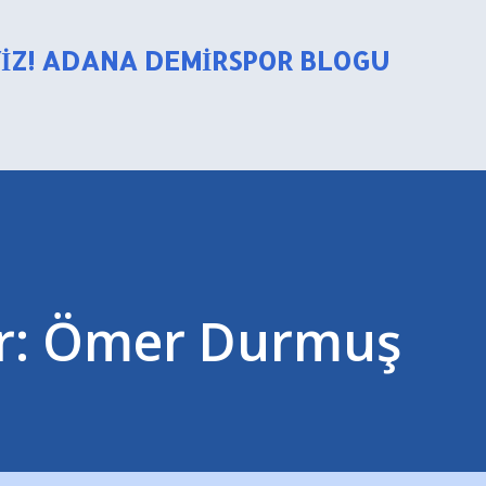
Ana içeriğe atla
YIZ! ADANA DEMIRSPOR BLOGU
r: Ömer Durmuş