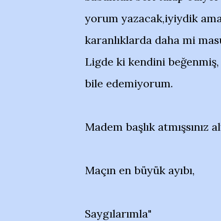
yorum yazacak,iyiydik ama 
karanlıklarda daha mi ma
Ligde ki kendini beğenmiş, 
bile edemiyorum.
Madem başlık atmışsınız a
Maçın en büyük ayıbı,
Saygılarımla"