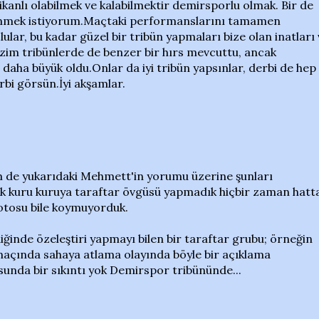
ikanlı olabilmek ve kalabilmektir demirsporlu olmak. Bir de
inmek istiyorum.Maçtaki performanslarını tamamen
ular, bu kadar güzel bir tribün yapmaları bize olan inatları
bizim tribünlerde de benzer bir hırs mevcuttu, ancak
 daha büyük oldu.Onlar da iyi tribün yapsınlar, derbi de hep
rbi görsün.İyi akşamlar.
 de yukarıdaki Mehmett'in yorumu üzerine şunları
rak kuru kuruya taraftar övgüsü yapmadık hiçbir zaman hatt
 fotosu bile koymuyorduk.
iğinde özeleştiri yapmayı bilen bir taraftar grubu; örneğin
 maçında sahaya atlama olayında böyle bir açıklama
sunda bir sıkıntı yok Demirspor tribününde...