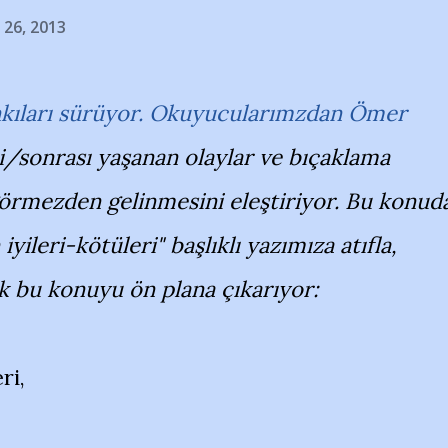
 26, 2013
nkıları sürüyor. Okuyucularımzdan Ömer
/sonrası yaşanan olaylar ve bıçaklama
i görmezden gelinmesini eleştiriyor. Bu konud
yileri-kötüleri" başlıklı yazımıza atıfla,
k bu konuyu ön plana çıkarıyor:
ri,