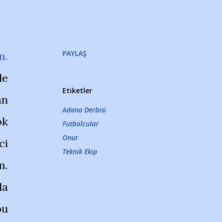
PAYLAŞ
m.
le
Etiketler
an
Adana Derbisi
ok
Futbolcular
Onur
ci
Teknik Ekip
m.
da
bu