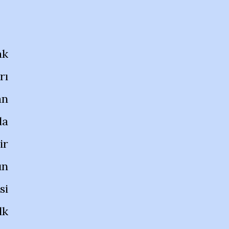
ak
rı
an
la
ir
un
si
lk