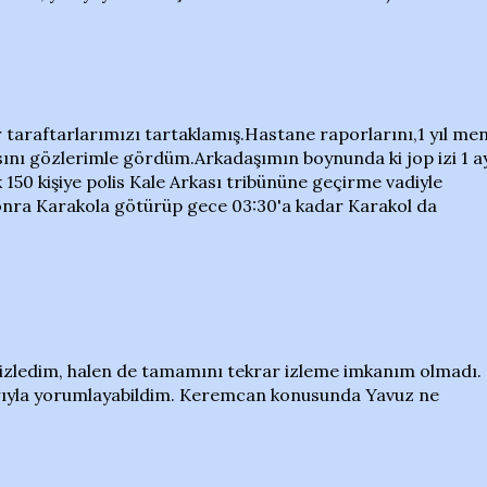
 taraftarlarımızı tartaklamış.Hastane raporlarını,1 yıl me
sını gözlerimle gördüm.Arkadaşımın boynunda ki jop izi 1 a
 150 kişiye polis Kale Arkası tribününe geçirme vadiyle
sonra Karakola götürüp gece 03:30'a kadar Karakol da
izledim, halen de tamamını tekrar izleme imkanım olmadı.
rıyla yorumlayabildim. Keremcan konusunda Yavuz ne