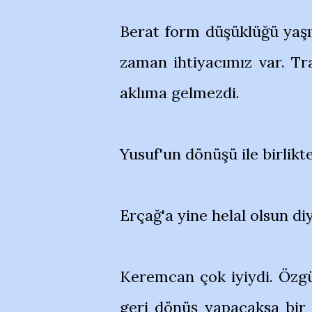
Berat form düşüklüğü yaşı
zaman ihtiyacımız var. Tr
aklıma gelmezdi.
Yusuf'un dönüşü ile birlikt
Erçağ'a yine helal olsun d
Keremcan çok iyiydi. Özgü
geri dönüş yapacaksa bir h