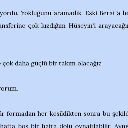
yordu. Yokluğunu aramadık. Eski Berat'a h
ansferine çok kızdığım Hüseyin'i arayacağ
e çok daha güçlü bir takım olacağız.
iyorum.
r formadan her kesildikten sonra bu şekil
afta boş bir hafta dolu oynatılabilir. Ayn