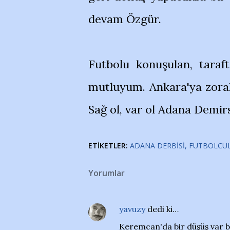
devam Özgür.
Futbolu konuşulan, taraf
mutluyum. Ankara'ya zora
Sağ ol, var ol Adana Demir
ETIKETLER:
ADANA DERBISI
FUTBOLCU
Yorumlar
yavuzy
dedi ki…
Keremcan'da bir düşüş var be