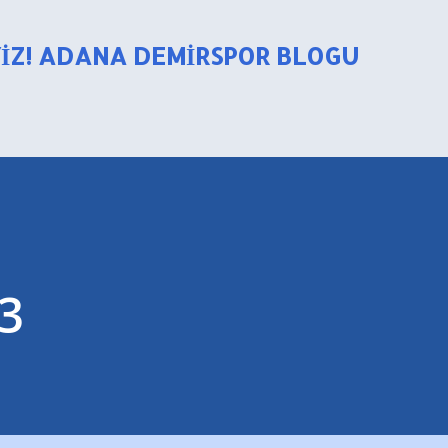
Ana içeriğe atla
YIZ! ADANA DEMIRSPOR BLOGU
 3