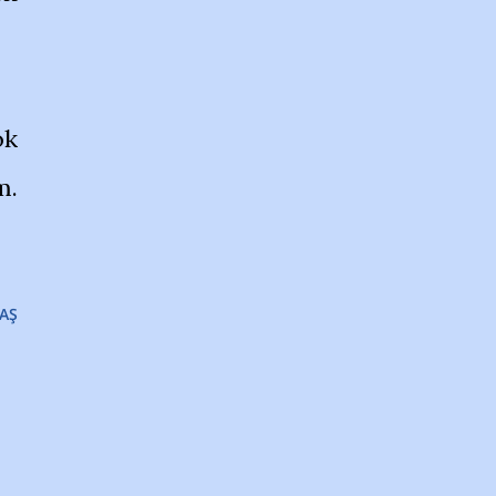
ok
m.
AŞ