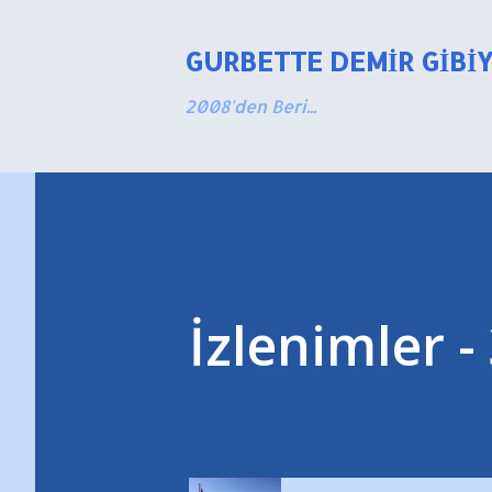
GURBETTE DEMIR GIBI
2008'den Beri...
İzlenimler -