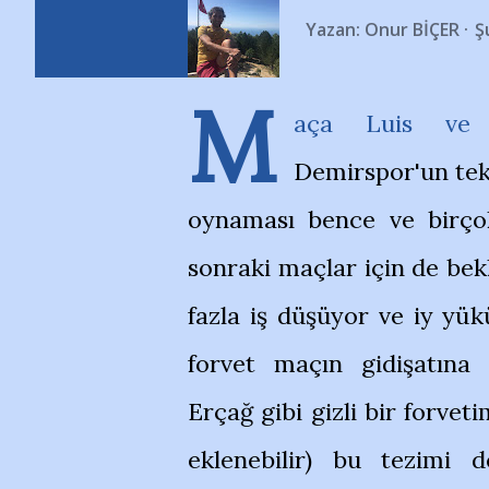
Yazan:
Onur BİÇER
Ş
M
aça Luis ve S
Demirspor'un tek 
oynaması bence ve birçok
sonraki maçlar için de bek
fazla iş düşüyor ve iy yükü
forvet maçın gidişatına
Erçağ gibi gizli bir forvet
eklenebilir) bu tezimi 