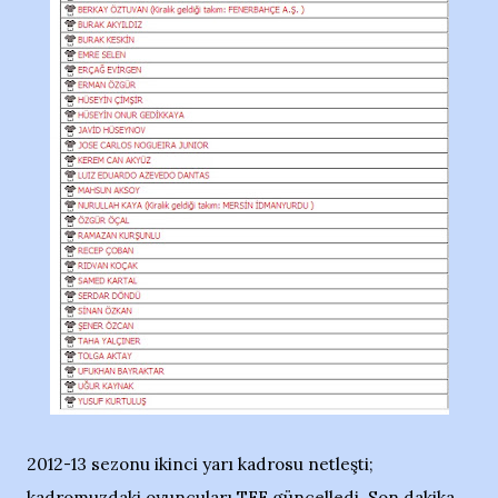
2012-13 sezonu ikinci yarı kadrosu netleşti;
kadromuzdaki oyuncuları TFF güncelledi. Son dakika