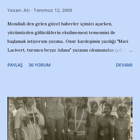
Yazan:
Ati
Temmuz 12, 2009
Mondiali den gelen güzel haberler içimizi açarken,
yüzümüzden gülücüklerin eksilmemesi temennisi ile
başlamak istiyorum yazıma.. Onur kardeşimin yazdığı "Mavi
Lacivert, turuncu beyaz Adana" yazısını okumamdan çok kısa
bir süre sonra, bir haber portalında rastladığım bir olayla
PAYLAŞ
30 YORUM
DEVAMI
irkildim.. "Bursasporlu taraftarlar, İstanbul takımlarının
Bursa'da açtığı mağaza ve futbol okullarına tepki gösterdi"
diye başlıyordu yazı , Atatürk stadı önünde yaklaşık 200
taraftarın toplanarak İstanbul takımlarının Futbol okullarını
ve ürünlerini Bursa şehrinde görmek istemediklerini bir
protesto eylemiyle açıkladıklarını bildiriyordu.. Bu grup
adına açıklama yapan şahsı muhterem(!) ''Açık ve net olarak
söylüyoruz. Bu son uyarımızdır. Bunun yanısıra, bu takımlara
ait tanıtıcı ilanların asılmasına izin veren Bursa Büyükşehir