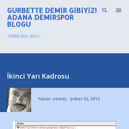
Ana içeriğe atla
GURBETTE DEMIR GIBIYIZ!
ADANA DEMIRSPOR
BLOGU
2008'den Beri...
İkinci Yarı Kadrosu
Yazan:
yavuzy
Şubat 02, 2013