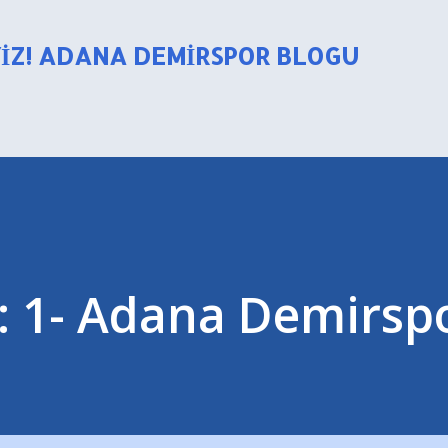
Ana içeriğe atla
YIZ! ADANA DEMIRSPOR BLOGU
r: 1- Adana Demirspo