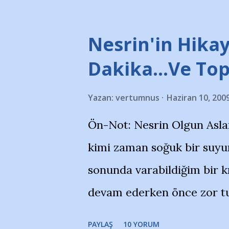
futbol okullarına tepki gös
stadı önünde yaklaşık 200 
Nesrin'in Hikay
takımlarının Futbol okullar
Dakika…Ve To
görmek istemediklerini bir 
Yazan:
vertumnus
Haziran 10, 200
bildiriyordu.. Bu grup adı
Ön-Not: Nesrin Olgun Asla
''Açık ve net olarak söylü
kimi zaman soğuk bir suyun
yanısıra, bu takımlara ait t
sonunda varabildiğim bir k
Bursa Büyükşehir Belediyes
devam ederken önce zor tu
merkezlerini de kınıyoruz'
noktadan sonra akmaya baş
okuduğum bu yazının heme
PAYLAŞ
10 YORUM