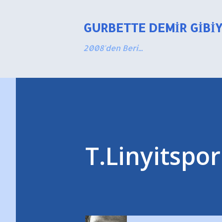
GURBETTE DEMIR GIBI
2008'den Beri...
T.Linyitspo