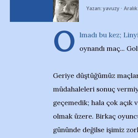
Yazan:
yavuzy
Aralık
O
lmadı bu kez; Liny
oynandı maç... Gol
Geriye düştüğümüz maçlar
müdahaleleri sonuç vermiyo
geçemedik; hala çok açık 
olmak üzere. Birkaç oyunc
gününde değilse işimiz zorl