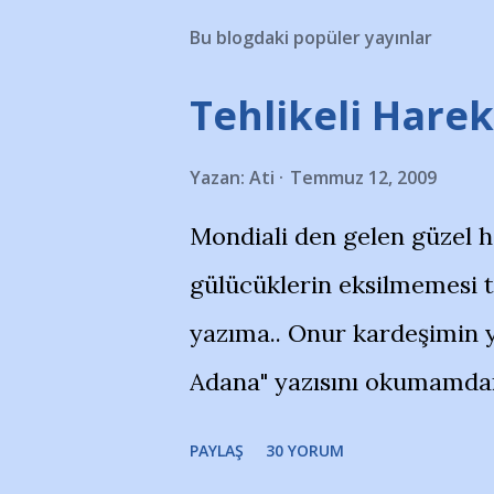
Bu blogdaki popüler yayınlar
Tehlikeli Hareke
Yazan:
Ati
Temmuz 12, 2009
Mondiali den gelen güzel 
gülücüklerin eksilmemesi 
yazıma.. Onur kardeşimin y
Adana" yazısını okumamdan 
portalında rastladığım bir 
PAYLAŞ
30 YORUM
taraftarlar, İstanbul takım