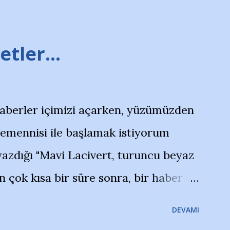
tler...
haberler içimizi açarken, yüzümüzden
temennisi ile başlamak istiyorum
azdığı "Mavi Lacivert, turuncu beyaz
çok kısa bir süre sonra, bir haber
olayla irkildim.. "Bursasporlu
DEVAMI
larının Bursa'da açtığı mağaza ve