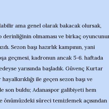
labilir ama genel olarak bakacak olursak,
dro derinliğinin olmaması ve birkaç oyuncunu
dı. Sezon başı hazırlık kampının, yani
 boşa geçmesi, kadronun ancak 5-6. haftada
redeyse yarısında başladık. Güvenç Kurtar
hayalkırıklığı ile geçen sezon başı ve
ile son buldu; Adanaspor galibiyeti hem
 de önümüzdeki süreci temizlemek açısından