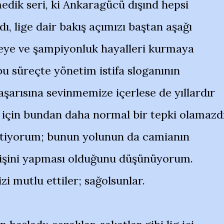
nmedik seri, ki Ankaragücü dışınd hepsi
, lige dair bakış açımızı baştan aşağı
eye ve şampiyonluk hayalleri kurmaya
bu süreçte yönetim istifa sloganının
şarısına sevinmemize içerlese de yıllardır
r için bundan daha normal bir tepki olamazdı
istiyorum; bunun yolunun da camianın
i-işini yapması olduğunu düşünüyorum.
izi mutlu ettiler; sağolsunlar.