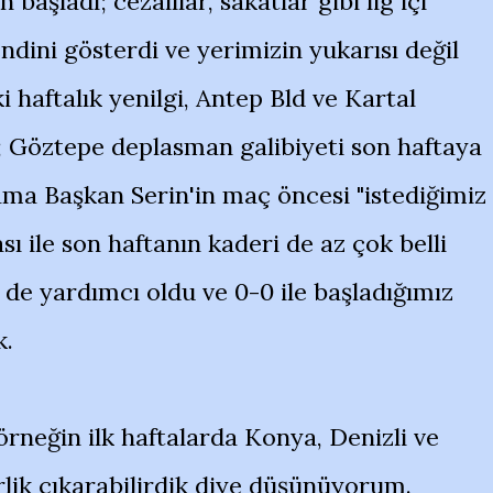
aşladı; cezalılar, sakatlar gibi lig içi
dini gösterdi ve yerimizin yukarısı değil
i haftalık yenilgi, Antep Bld ve Kartal
i; Göztepe deplasman galibiyeti son haftaya
ma Başkan Serin'in maç öncesi "istediğimiz
sı ile son haftanın kaderi de az çok belli
de yardımcı oldu ve 0-0 ile başladığımız
k.
rneğin ilk haftalarda Konya, Denizli ve
rlik çıkarabilirdik diye düşünüyorum.