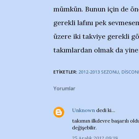
mümkün. Bunun için de önce
gerekli lafını pek sevmesem
üzere iki takviye gerekli 
takımlardan olmak da yine 
ETIKETLER:
2012-2013 SEZONU
DISCON
Yorumlar
Unknown
dedi ki…
takımın ilkdevre başarılı o
değişebilir.
25 Aralık 2012 09:18