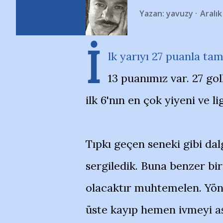
Yazan:
yavuzy
Aralık
İ
lk yarıyı 27 puanla t
13 puanımız var. 27 gol
ilk 6'nın en çok yiyeni ve l
Tıpkı geçen seneki gibi dal
sergiledik. Buna benzer bir
olacaktır muhtemelen. Yön
üste kayıp hemen ivmeyi aşa