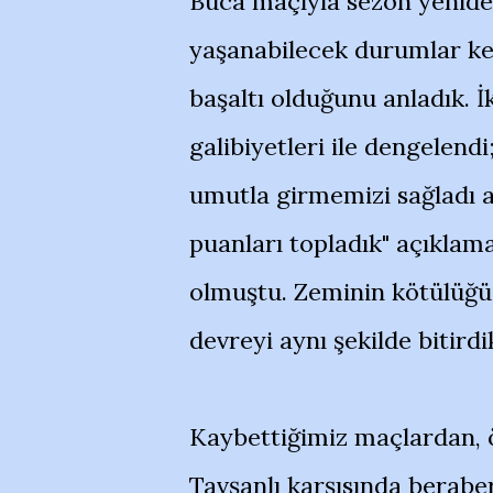
Buca maçıyla sezon yeniden b
yaşanabilecek durumlar ken
başaltı olduğunu anladık. İk
galibiyetleri ile dengelend
umutla girmemizi sağladı a
puanları topladık" açıklama
olmuştu. Zeminin kötülüğü 
devreyi aynı şekilde bitirdi
Kaybettiğimiz maçlardan, ö
Tavşanlı karşısında berabe