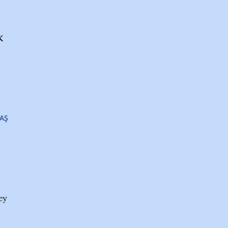
k
AŞ
ey