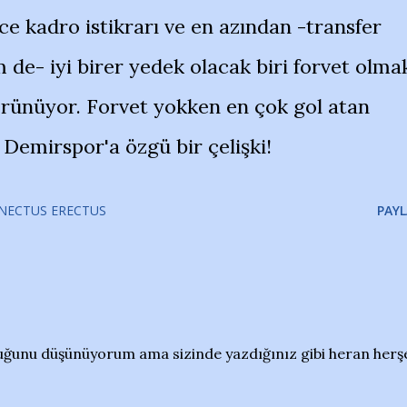
 kadro istikrarı ve en azından -transfer
 de- iyi birer yedek olacak biri forvet olma
görünüyor. Forvet yokken en çok gol atan
Demirspor'a özgü bir çelişki!
NECTUS ERECTUS
PAYL
lduğunu düşünüyorum ama sizinde yazdığınız gibi heran herş