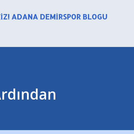
Ana içeriğe atla
YIZ! ADANA DEMIRSPOR BLOGU
 Ardından