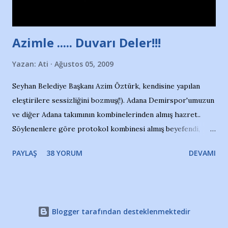
çıkartıyor. Kışları masa tenisi oynuyor, Türkiye 2.liği,
Türkiye 3.lüğü var. 17 yaşında mar...
Azimle ..... Duvarı Deler!!!
Yazan:
Ati
Ağustos 05, 2009
Seyhan Belediye Başkanı Azim Öztürk, kendisine yapılan
eleştirilere sessizliğini bozmuş(!). Adana Demirspor'umuzun
ve diğer Adana takımının kombinelerinden almış hazret..
Söylenenlere göre protokol kombinesi almış beyefendi,
100.000 TL kaynak olmuş takım başına. Bir de fotoğrafı var
PAYLAŞ
38 YORUM
DEVAMI
ki kombineyi Bekir Başkan'dan alırken; dillere destan..
Yardım gecesinde yayını kesen, gidip Kayseri'den kombine
alıp, seçildiği memlekete zerre faydası dokunmayan bir
şahsın fotoğrafını burada paylaşmak içimden gelmedi.
Blogger tarafından desteklenmektedir
Takımıma maddi gelir oldu diye seviniyorum, fakat bu