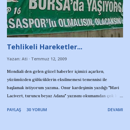
Tehlikeli Hareketler...
Yazan:
Ati
Temmuz 12, 2009
Mondiali den gelen güzel haberler içimizi açarken,
yüzümüzden gülücüklerin eksilmemesi temennisi ile
başlamak istiyorum yazıma.. Onur kardeşimin yazdığı "Mavi
Lacivert, turuncu beyaz Adana" yazısını okumamdan çok kısa
bir süre sonra, bir haber portalında rastladığım bir olayla
PAYLAŞ
30 YORUM
DEVAMI
irkildim.. "Bursasporlu taraftarlar, İstanbul takımlarının
Bursa'da açtığı mağaza ve futbol okullarına tepki gösterdi"
diye başlıyordu yazı , Atatürk stadı önünde yaklaşık 200