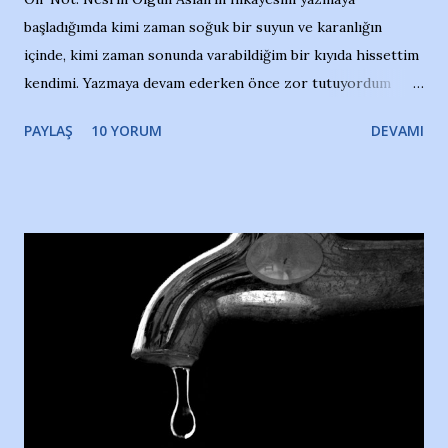
başladığımda kimi zaman soğuk bir suyun ve karanlığın
içinde, kimi zaman sonunda varabildiğim bir kıyıda hissettim
kendimi. Yazmaya devam ederken önce zor tutuyordum
gözyaşlarımı, bir noktadan sonra akmaya başladı hepsi.
PAYLAŞ
10 YORUM
DEVAMI
Yazımı, ağlayarak bitirebildim ancak…Kendisinin web
sitesinden (http://www.nesrinolgun.com) ve dönemin
Hürriyet Londra Temsilcisi Faruk Zapçı’nın anılarından
yararlandım, teşekkürlerimi sunuyorum…Çok uzatmadan,
Nesrin’in Hikayesi’ne başlıyorum… 1964 Adana Yüzme
havuzunun kenarında 7 yaşında kara kuru bir kız çocuğu
duruyor. Havuzun içinde Adana Demirspor Kulübü
yüzücüleri. Erkekler çoğunlukta. Küçük kız etrafına bakıyor.
Sadece 4 kız çocuğu var. Nesrin, Adana Demirspor’un 4
kızından biri oluyor o gün…Giriyor havuza. 1973 – 1975
Adana Nesrin, 16 yaşında. Yüzüyor. 7 yaşında girdiği
havuzdan, kısa mesafede 100’e yakın madalya ve şilt