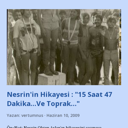
taraftarın toplanarak İstanbul takımlarının Futbol okullarını
ve ürünlerini Bursa şehrinde görmek istemediklerini bir
protesto eylemiyle açıkladıklarını bildiriyordu.. Bu grup
adına açıklama yapan şahsı muhterem(!) ''Açık ve net olarak
söylüyoruz. Bu son uyarımızdır. Bunun yanısıra, bu takımlara
ait tanıtıcı ilanların asılmasına izin veren Bursa Büyükşehir
Belediyesi ile mağazaların bulunduğu alışveriş merkezlerini
de kınıyoruz'' diye de eklemiş .. Blogumuzda okuduğum bu
yazının hemen ardından bu habe...
Nesrin'in Hikayesi : "15 Saat 47
Dakika…Ve Toprak…"
Yazan:
vertumnus
Haziran 10, 2009
Ön-Not: Nesrin Olgun Aslan’ın hikayesini yazmaya