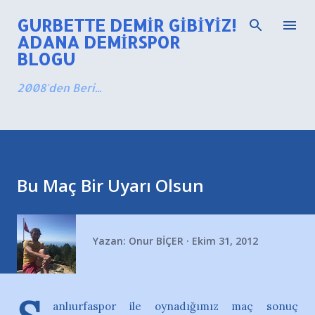
Ana içeriğe atla
GURBETTE DEMIR GIBIYIZ!
ADANA DEMIRSPOR
BLOGU
2008'den Beri...
Bu Maç Bir Uyarı Olsun
Yazan:
Onur BİÇER
Ekim 31, 2012
anlıurfaspor ile oynadığımız maç sonuç