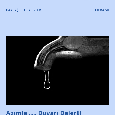
gözyaşlarımı, bir noktadan sonra akmaya başladı hepsi.
PAYLAŞ
10 YORUM
DEVAMI
Yazımı, ağlayarak bitirebildim ancak…Kendisinin web
sitesinden (http://www.nesrinolgun.com) ve dönemin
Hürriyet Londra Temsilcisi Faruk Zapçı’nın anılarından
yararlandım, teşekkürlerimi sunuyorum…Çok uzatmadan,
Nesrin’in Hikayesi’ne başlıyorum… 1964 Adana Yüzme
havuzunun kenarında 7 yaşında kara kuru bir kız çocuğu
duruyor. Havuzun içinde Adana Demirspor Kulübü
yüzücüleri. Erkekler çoğunlukta. Küçük kız etrafına bakıyor.
Sadece 4 kız çocuğu var. Nesrin, Adana Demirspor’un 4
kızından biri oluyor o gün…Giriyor havuza. 1973 – 1975
Adana Nesrin, 16 yaşında. Yüzüyor. 7 yaşında girdiği
havuzdan, kısa mesafede 100’e yakın madalya ve şilt
çıkartıyor. Kışları masa tenisi oynuyor, Türkiye 2.liği,
Türkiye 3.lüğü var. 17 yaşında mar...
Azimle ..... Duvarı Deler!!!