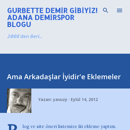
Ana içeriğe atla
GURBETTE DEMIR GIBIYIZ!
ADANA DEMIRSPOR
BLOGU
2008'den Beri...
Ama Arkadaşlar İyidir'e Eklemeler
Yazan:
yavuzy
Eylül 14, 2012
log ve site öneri listemize iki ekleme yaptım.