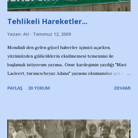
Tehlikeli Hareketler...
Yazan:
Ati
Temmuz 12, 2009
Mondiali den gelen güzel haberler içimizi açarken,
yüzümüzden gülücüklerin eksilmemesi temennisi ile
başlamak istiyorum yazıma.. Onur kardeşimin yazdığı "Mavi
Lacivert, turuncu beyaz Adana" yazısını okumamdan çok kısa
bir süre sonra, bir haber portalında rastladığım bir olayla
PAYLAŞ
30 YORUM
DEVAMI
irkildim.. "Bursasporlu taraftarlar, İstanbul takımlarının
Bursa'da açtığı mağaza ve futbol okullarına tepki gösterdi"
diye başlıyordu yazı , Atatürk stadı önünde yaklaşık 200
taraftarın toplanarak İstanbul takımlarının Futbol okullarını
ve ürünlerini Bursa şehrinde görmek istemediklerini bir
protesto eylemiyle açıkladıklarını bildiriyordu.. Bu grup