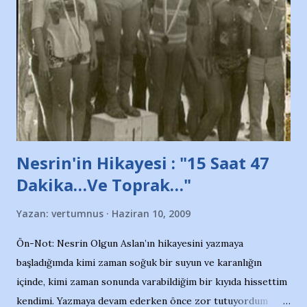
adına açıklama yapan şahsı muhterem(!) ''Açık ve net olarak
söylüyoruz. Bu son uyarımızdır. Bunun yanısıra, bu takımlara
ait tanıtıcı ilanların asılmasına izin veren Bursa Büyükşehir
Belediyesi ile mağazaların bulunduğu alışveriş merkezlerini
de kınıyoruz'' diye de eklemiş .. Blogumuzda okuduğum bu
yazının hemen ardından bu habe...
Nesrin'in Hikayesi : "15 Saat 47
Dakika…Ve Toprak…"
Yazan:
vertumnus
Haziran 10, 2009
Ön-Not: Nesrin Olgun Aslan’ın hikayesini yazmaya
başladığımda kimi zaman soğuk bir suyun ve karanlığın
içinde, kimi zaman sonunda varabildiğim bir kıyıda hissettim
kendimi. Yazmaya devam ederken önce zor tutuyordum