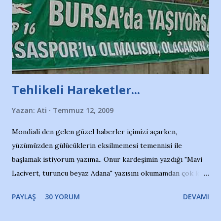
Tehlikeli Hareketler...
Yazan:
Ati
Temmuz 12, 2009
Mondiali den gelen güzel haberler içimizi açarken,
yüzümüzden gülücüklerin eksilmemesi temennisi ile
başlamak istiyorum yazıma.. Onur kardeşimin yazdığı "Mavi
Lacivert, turuncu beyaz Adana" yazısını okumamdan çok kısa
bir süre sonra, bir haber portalında rastladığım bir olayla
PAYLAŞ
30 YORUM
DEVAMI
irkildim.. "Bursasporlu taraftarlar, İstanbul takımlarının
Bursa'da açtığı mağaza ve futbol okullarına tepki gösterdi"