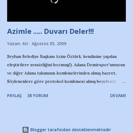
havuzdan, kısa mesafede 100’e yakın madalya ve şilt
çıkartıyor. Kışları masa tenisi oynuyor, Türkiye 2.liği,
Türkiye 3.lüğü var. 17 yaşında mar...
Azimle ..... Duvarı Deler!!!
Yazan:
Ati
Ağustos 05, 2009
Seyhan Belediye Başkanı Azim Öztürk, kendisine yapılan
eleştirilere sessizliğini bozmuş(!). Adana Demirspor'umuzun
ve diğer Adana takımının kombinelerinden almış hazret..
Söylenenlere göre protokol kombinesi almış beyefendi,
100.000 TL kaynak olmuş takım başına. Bir de fotoğrafı var
PAYLAŞ
38 YORUM
DEVAMI
ki kombineyi Bekir Başkan'dan alırken; dillere destan..
Yardım gecesinde yayını kesen, gidip Kayseri'den kombine
alıp, seçildiği memlekete zerre faydası dokunmayan bir
şahsın fotoğrafını burada paylaşmak içimden gelmedi.
Blogger tarafından desteklenmektedir
Takımıma maddi gelir oldu diye seviniyorum, fakat bu