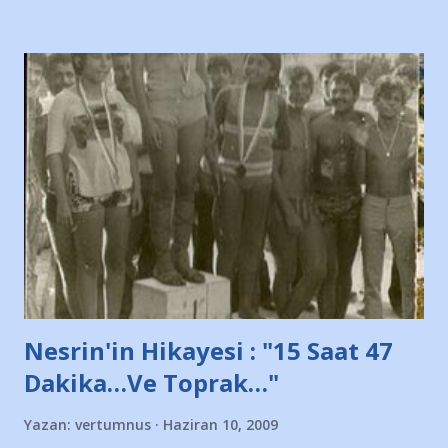
diye başlıyordu yazı , Atatürk stadı önünde yaklaşık 200
taraftarın toplanarak İstanbul takımlarının Futbol okullarını
ve ürünlerini Bursa şehrinde görmek istemediklerini bir
protesto eylemiyle açıkladıklarını bildiriyordu.. Bu grup
adına açıklama yapan şahsı muhterem(!) ''Açık ve net olarak
söylüyoruz. Bu son uyarımızdır. Bunun yanısıra, bu takımlara
ait tanıtıcı ilanların asılmasına izin veren Bursa Büyükşehir
Belediyesi ile mağazaların bulunduğu alışveriş merkezlerini
de kınıyoruz'' diye de eklemiş .. Blogumuzda okuduğum bu
yazının hemen ardından bu habe...
Nesrin'in Hikayesi : "15 Saat 47
Dakika…Ve Toprak…"
Yazan:
vertumnus
Haziran 10, 2009