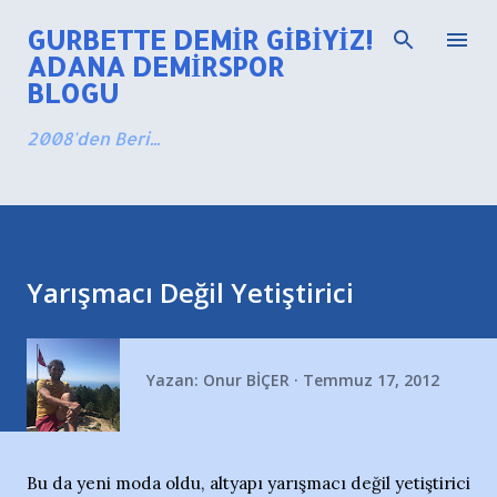
Ana içeriğe atla
GURBETTE DEMIR GIBIYIZ!
ADANA DEMIRSPOR
BLOGU
2008'den Beri...
Yarışmacı Değil Yetiştirici
Yazan:
Onur BİÇER
Temmuz 17, 2012
Bu da yeni moda oldu, altyapı yarışmacı değil yetiştirici