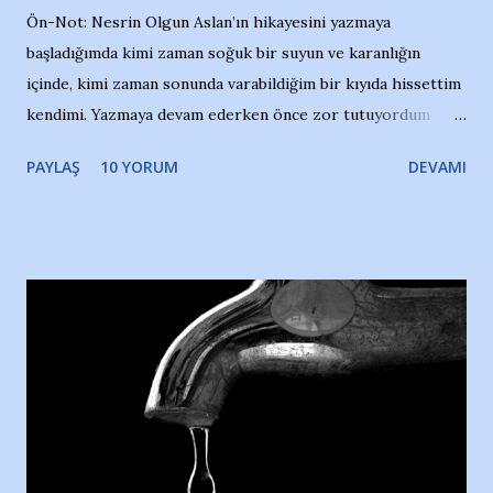
Ön-Not: Nesrin Olgun Aslan’ın hikayesini yazmaya
başladığımda kimi zaman soğuk bir suyun ve karanlığın
içinde, kimi zaman sonunda varabildiğim bir kıyıda hissettim
kendimi. Yazmaya devam ederken önce zor tutuyordum
gözyaşlarımı, bir noktadan sonra akmaya başladı hepsi.
PAYLAŞ
10 YORUM
DEVAMI
Yazımı, ağlayarak bitirebildim ancak…Kendisinin web
sitesinden (http://www.nesrinolgun.com) ve dönemin
Hürriyet Londra Temsilcisi Faruk Zapçı’nın anılarından
yararlandım, teşekkürlerimi sunuyorum…Çok uzatmadan,
Nesrin’in Hikayesi’ne başlıyorum… 1964 Adana Yüzme
havuzunun kenarında 7 yaşında kara kuru bir kız çocuğu
duruyor. Havuzun içinde Adana Demirspor Kulübü
yüzücüleri. Erkekler çoğunlukta. Küçük kız etrafına bakıyor.
Sadece 4 kız çocuğu var. Nesrin, Adana Demirspor’un 4
kızından biri oluyor o gün…Giriyor havuza. 1973 – 1975
Adana Nesrin, 16 yaşında. Yüzüyor. 7 yaşında girdiği