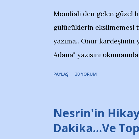
Mondiali den gelen güzel 
gülücüklerin eksilmemesi 
yazıma.. Onur kardeşimin y
Adana" yazısını okumamdan 
portalında rastladığım bir 
PAYLAŞ
30 YORUM
taraftarlar, İstanbul takım
futbol okullarına tepki gös
stadı önünde yaklaşık 200 
Nesrin'in Hikay
takımlarının Futbol okullar
Dakika…Ve To
görmek istemediklerini bir 