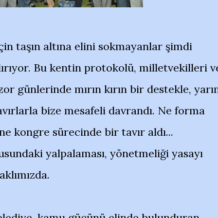
n taşın altına elini sokmayanlar şimdi
rıyor. Bu kentin protokolü, milletvekilleri v
or günlerinde mırın kırın bir destekle, yar
avırlarla bize mesafeli davrandı. Ne forma
ne kongre sürecinde bir tavır aldı...
usundaki yalpalaması, yönetmeliği yasayı
 aklımızda.
belediye, kamu gücünü elinde bulunduran