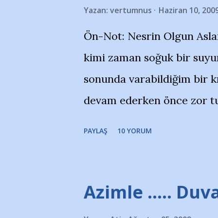
Yazan:
vertumnus
Haziran 10, 200
bildiriyordu.. Bu grup adı
Ön-Not: Nesrin Olgun Asla
''Açık ve net olarak söylü
kimi zaman soğuk bir suyun
yanısıra, bu takımlara ait t
sonunda varabildiğim bir k
Bursa Büyükşehir Belediyes
devam ederken önce zor tu
merkezlerini de kınıyoruz'
noktadan sonra akmaya baş
okuduğum bu yazının heme
PAYLAŞ
10 YORUM
bitirebildim ancak…Kendis
(http://www.nesrinolgun.
Temsilcisi Faruk Zapçı’nın
Azimle ..... Duva
teşekkürlerimi sunuyorum