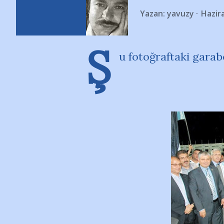
Yazan:
yavuzy
Hazir
Ş
u fotoğraftaki garab