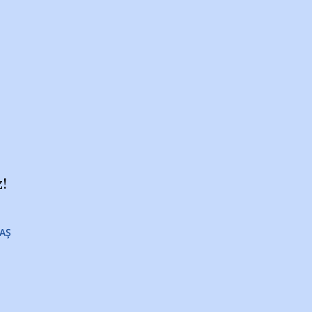
z!
AŞ