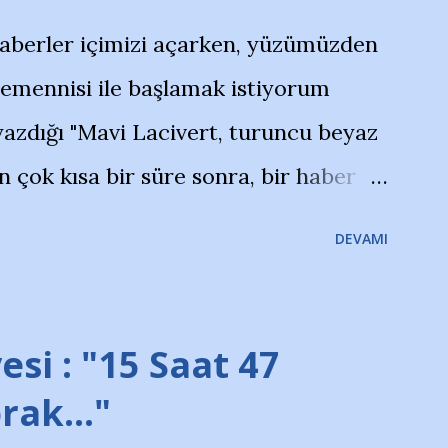
haberler içimizi açarken, yüzümüzden
temennisi ile başlamak istiyorum
azdığı "Mavi Lacivert, turuncu beyaz
çok kısa bir süre sonra, bir haber
olayla irkildim.. "Bursasporlu
DEVAMI
larının Bursa'da açtığı mağaza ve
terdi" diye başlıyordu yazı , Atatürk
taraftarın toplanarak İstanbul
esi : "15 Saat 47
ını ve ürünlerini Bursa şehrinde
prak…"
protesto eylemiyle açıkladıklarını