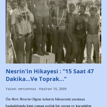
ve ürünlerini Bursa şehrinde görmek istemediklerini bir
protesto eylemiyle açıkladıklarını bildiriyordu.. Bu grup
adına açıklama yapan şahsı muhterem(!) ''Açık ve net olarak
söylüyoruz. Bu son uyarımızdır. Bunun yanısıra, bu takımlara
ait tanıtıcı ilanların asılmasına izin veren Bursa Büyükşehir
Belediyesi ile mağazaların bulunduğu alışveriş merkezlerini
de kınıyoruz'' diye de eklemiş .. Blogumuzda okuduğum bu
yazının hemen ardından bu habe...
Nesrin'in Hikayesi : "15 Saat 47
Dakika…Ve Toprak…"
Yazan:
vertumnus
Haziran 10, 2009
Ön-Not: Nesrin Olgun Aslan’ın hikayesini yazmaya
başladığımda kimi zaman soğuk bir suyun ve karanlığın