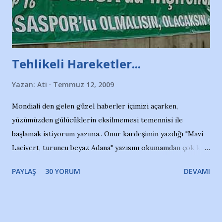
Tehlikeli Hareketler...
Yazan:
Ati
Temmuz 12, 2009
Mondiali den gelen güzel haberler içimizi açarken,
yüzümüzden gülücüklerin eksilmemesi temennisi ile
başlamak istiyorum yazıma.. Onur kardeşimin yazdığı "Mavi
Lacivert, turuncu beyaz Adana" yazısını okumamdan çok kısa
bir süre sonra, bir haber portalında rastladığım bir olayla
PAYLAŞ
30 YORUM
DEVAMI
irkildim.. "Bursasporlu taraftarlar, İstanbul takımlarının
Bursa'da açtığı mağaza ve futbol okullarına tepki gösterdi"
diye başlıyordu yazı , Atatürk stadı önünde yaklaşık 200
taraftarın toplanarak İstanbul takımlarının Futbol okullarını