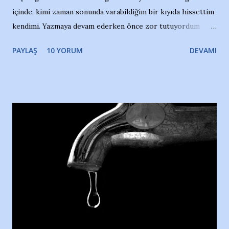
içinde, kimi zaman sonunda varabildiğim bir kıyıda hissettim
kendimi. Yazmaya devam ederken önce zor tutuyordum
gözyaşlarımı, bir noktadan sonra akmaya başladı hepsi.
PAYLAŞ
10 YORUM
DEVAMI
Yazımı, ağlayarak bitirebildim ancak…Kendisinin web
sitesinden (http://www.nesrinolgun.com) ve dönemin
Hürriyet Londra Temsilcisi Faruk Zapçı’nın anılarından
yararlandım, teşekkürlerimi sunuyorum…Çok uzatmadan,
Nesrin’in Hikayesi’ne başlıyorum… 1964 Adana Yüzme
havuzunun kenarında 7 yaşında kara kuru bir kız çocuğu
duruyor. Havuzun içinde Adana Demirspor Kulübü
yüzücüleri. Erkekler çoğunlukta. Küçük kız etrafına bakıyor.
Sadece 4 kız çocuğu var. Nesrin, Adana Demirspor’un 4
kızından biri oluyor o gün…Giriyor havuza. 1973 – 1975
Adana Nesrin, 16 yaşında. Yüzüyor. 7 yaşında girdiği
havuzdan, kısa mesafede 100’e yakın madalya ve şilt
çıkartıyor. Kışları masa tenisi oynuyor, Türkiye 2.liği,