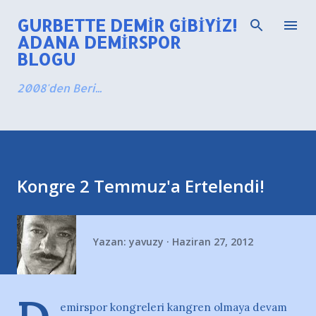
Ana içeriğe atla
GURBETTE DEMIR GIBIYIZ!
ADANA DEMIRSPOR
BLOGU
2008'den Beri...
Kongre 2 Temmuz'a Ertelendi!
Yazan:
yavuzy
Haziran 27, 2012
emirspor kongreleri kangren olmaya devam