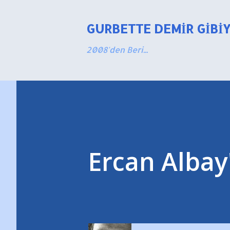
GURBETTE DEMIR GIBI
2008'den Beri...
Ercan Alba