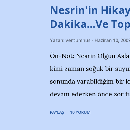
stadı önünde yaklaşık 200 
Nesrin'in Hikay
takımlarının Futbol okullar
Dakika…Ve To
görmek istemediklerini bir 
Yazan:
vertumnus
Haziran 10, 200
bildiriyordu.. Bu grup adı
Ön-Not: Nesrin Olgun Asla
''Açık ve net olarak söylü
kimi zaman soğuk bir suyun
yanısıra, bu takımlara ait t
sonunda varabildiğim bir k
Bursa Büyükşehir Belediyes
devam ederken önce zor tu
merkezlerini de kınıyoruz'
noktadan sonra akmaya baş
okuduğum bu yazının heme
PAYLAŞ
10 YORUM
bitirebildim ancak…Kendis