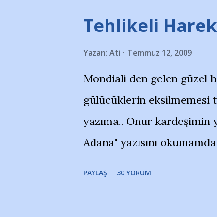
Tehlikeli Hareke
Yazan:
Ati
Temmuz 12, 2009
Mondiali den gelen güzel 
gülücüklerin eksilmemesi 
yazıma.. Onur kardeşimin y
Adana" yazısını okumamdan 
portalında rastladığım bir 
PAYLAŞ
30 YORUM
taraftarlar, İstanbul takım
futbol okullarına tepki gös