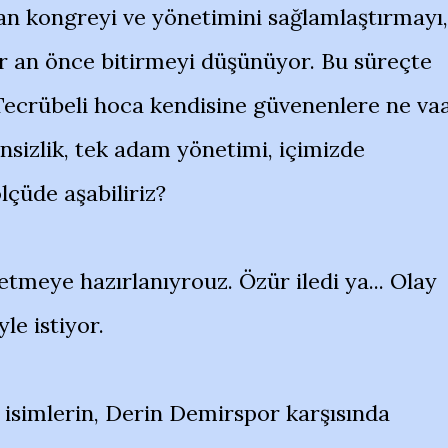
n kongreyi ve yönetimini sağlamlaştırmayı,
ir an önce bitirmeyi düşünüyor. Bu süreçte
Tecrübeli hoca kendisine güvenenlere ne va
linsizlik, tek adam yönetimi, içimizde
lçüde aşabiliriz?
ffetmeye hazırlanıyrouz. Özür iledi ya... Olay
le istiyor.
i isimlerin, Derin Demirspor karşısında