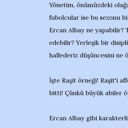
Yönetim, önümüzdeki olağa
fubolcular ise bu sezonu b
Ercan Albay ne yapabilir? 
edebilir? Yerleşik bir disip
hallederiz düşüncesini ne ö
İşte Raşit örneği! Raşit'i a
bitti! Çünkü büyük abiler öy
Ercan Albay gibi karakterl