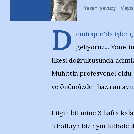
Yazan:
yavuzy
Mayıs
D
emirspor'da işler 
geliyoruz... Yöneti
ilkesi doğrultusunda adıml
Muhittin profesyonel old
ve önümüzde -haziran ayın
Liigin bitimine 3 hafta ka
3 haftaya biz aynı futbolcu