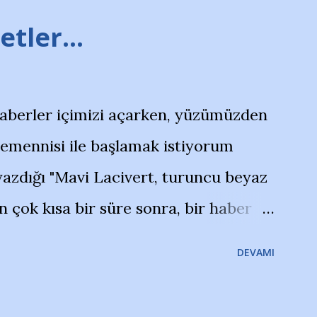
tler...
haberler içimizi açarken, yüzümüzden
temennisi ile başlamak istiyorum
azdığı "Mavi Lacivert, turuncu beyaz
çok kısa bir süre sonra, bir haber
olayla irkildim.. "Bursasporlu
DEVAMI
larının Bursa'da açtığı mağaza ve
terdi" diye başlıyordu yazı , Atatürk