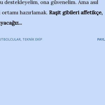
u destekleyelim, ona güvenelim. Ama asıl
i ortamı hazırlamak.
Raşit gibileri affetikçe,
acağız...
UTBOLCULAR
TEKNIK EKIP
PAYL