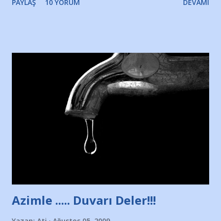
PAYLAŞ
10 YORUM
DEVAMI
Yazımı, ağlayarak bitirebildim ancak…Kendisinin web
sitesinden (http://www.nesrinolgun.com) ve dönemin
Hürriyet Londra Temsilcisi Faruk Zapçı’nın anılarından
yararlandım, teşekkürlerimi sunuyorum…Çok uzatmadan,
Nesrin’in Hikayesi’ne başlıyorum… 1964 Adana Yüzme
havuzunun kenarında 7 yaşında kara kuru bir kız çocuğu
duruyor. Havuzun içinde Adana Demirspor Kulübü
yüzücüleri. Erkekler çoğunlukta. Küçük kız etrafına bakıyor.
Sadece 4 kız çocuğu var. Nesrin, Adana Demirspor’un 4
kızından biri oluyor o gün…Giriyor havuza. 1973 – 1975
Adana Nesrin, 16 yaşında. Yüzüyor. 7 yaşında girdiği
havuzdan, kısa mesafede 100’e yakın madalya ve şilt
çıkartıyor. Kışları masa tenisi oynuyor, Türkiye 2.liği,
Türkiye 3.lüğü var. 17 yaşında mar...
Azimle ..... Duvarı Deler!!!
Yazan:
Ati
Ağustos 05, 2009