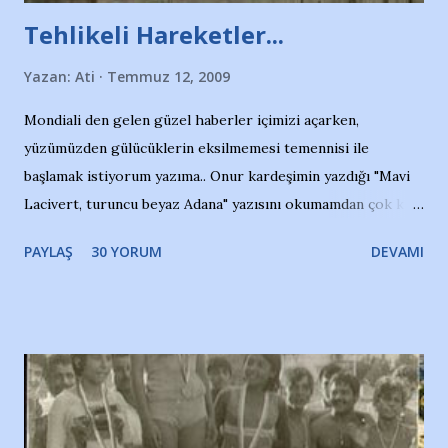
Tehlikeli Hareketler...
Yazan:
Ati
Temmuz 12, 2009
Mondiali den gelen güzel haberler içimizi açarken,
yüzümüzden gülücüklerin eksilmemesi temennisi ile
başlamak istiyorum yazıma.. Onur kardeşimin yazdığı "Mavi
Lacivert, turuncu beyaz Adana" yazısını okumamdan çok kısa
bir süre sonra, bir haber portalında rastladığım bir olayla
PAYLAŞ
30 YORUM
DEVAMI
irkildim.. "Bursasporlu taraftarlar, İstanbul takımlarının
Bursa'da açtığı mağaza ve futbol okullarına tepki gösterdi"
diye başlıyordu yazı , Atatürk stadı önünde yaklaşık 200
taraftarın toplanarak İstanbul takımlarının Futbol okullarını
ve ürünlerini Bursa şehrinde görmek istemediklerini bir
protesto eylemiyle açıkladıklarını bildiriyordu.. Bu grup
adına açıklama yapan şahsı muhterem(!) ''Açık ve net olarak