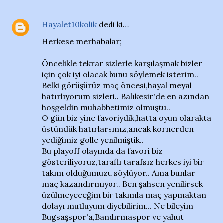
Hayalet10kolik
dedi ki…
Herkese merhabalar;
Öncelikle tekrar sizlerle karşılaşmak bizler
için çok iyi olacak bunu söylemek isterim..
Belki görüşürüz maç öncesi,hayal meyal
hatırlıyorum sizleri.. Balıkesir'de en azından
hoşgeldin muhabbetimiz olmuştu..
O gün biz yine favoriydik,hatta oyun olarakta
üstündük hatırlarsınız,ancak kornerden
yediğimiz golle yenilmiştik..
Bu playoff olayında da favori biz
gösteriliyoruz,taraflı tarafsız herkes iyi bir
takım olduğumuzu söylüyor.. Ama bunlar
maç kazandırmıyor.. Ben şahsen yenilirsek
üzülmeyeceğim bir takımla maç yapmaktan
dolayı mutluyum diyebilirim... Ne bileyim
Bugsaşspor'a,Bandırmaspor ve yahut