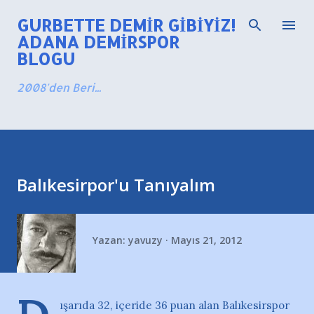
Ana içeriğe atla
GURBETTE DEMIR GIBIYIZ!
ADANA DEMIRSPOR
BLOGU
2008'den Beri...
Balıkesirpor'u Tanıyalım
Yazan:
yavuzy
Mayıs 21, 2012
ışarıda 32, içeride 36 puan alan Balıkesirspor