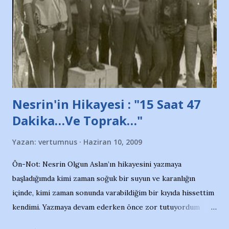
söylüyoruz. Bu son uyarımızdır. Bunun yanısıra, bu takımlara
ait tanıtıcı ilanların asılmasına izin veren Bursa Büyükşehir
Belediyesi ile mağazaların bulunduğu alışveriş merkezlerini
de kınıyoruz'' diye de eklemiş .. Blogumuzda okuduğum bu
yazının hemen ardından bu habe...
Nesrin'in Hikayesi : "15 Saat 47
Dakika…Ve Toprak…"
Yazan:
vertumnus
Haziran 10, 2009
Ön-Not: Nesrin Olgun Aslan’ın hikayesini yazmaya
başladığımda kimi zaman soğuk bir suyun ve karanlığın
içinde, kimi zaman sonunda varabildiğim bir kıyıda hissettim
kendimi. Yazmaya devam ederken önce zor tutuyordum
gözyaşlarımı, bir noktadan sonra akmaya başladı hepsi.