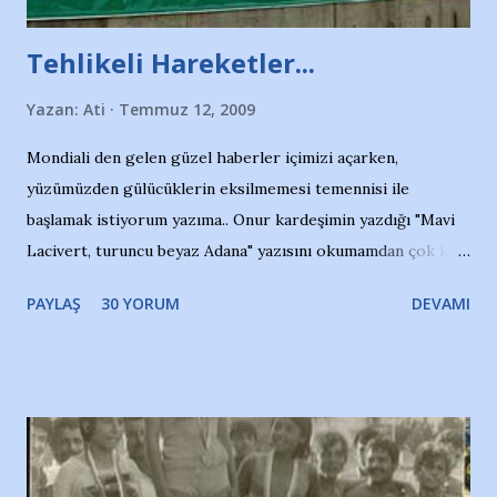
Tehlikeli Hareketler...
Yazan:
Ati
Temmuz 12, 2009
Mondiali den gelen güzel haberler içimizi açarken,
yüzümüzden gülücüklerin eksilmemesi temennisi ile
başlamak istiyorum yazıma.. Onur kardeşimin yazdığı "Mavi
Lacivert, turuncu beyaz Adana" yazısını okumamdan çok kısa
bir süre sonra, bir haber portalında rastladığım bir olayla
PAYLAŞ
30 YORUM
DEVAMI
irkildim.. "Bursasporlu taraftarlar, İstanbul takımlarının
Bursa'da açtığı mağaza ve futbol okullarına tepki gösterdi"
diye başlıyordu yazı , Atatürk stadı önünde yaklaşık 200
taraftarın toplanarak İstanbul takımlarının Futbol okullarını
ve ürünlerini Bursa şehrinde görmek istemediklerini bir
protesto eylemiyle açıkladıklarını bildiriyordu.. Bu grup