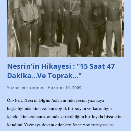
adına açıklama yapan şahsı muhterem(!) ''Açık ve net olarak
söylüyoruz. Bu son uyarımızdır. Bunun yanısıra, bu takımlara
ait tanıtıcı ilanların asılmasına izin veren Bursa Büyükşehir
Belediyesi ile mağazaların bulunduğu alışveriş merkezlerini
de kınıyoruz'' diye de eklemiş .. Blogumuzda okuduğum bu
yazının hemen ardından bu habe...
Nesrin'in Hikayesi : "15 Saat 47
Dakika…Ve Toprak…"
Yazan:
vertumnus
Haziran 10, 2009
Ön-Not: Nesrin Olgun Aslan’ın hikayesini yazmaya
başladığımda kimi zaman soğuk bir suyun ve karanlığın
içinde, kimi zaman sonunda varabildiğim bir kıyıda hissettim
kendimi. Yazmaya devam ederken önce zor tutuyordum