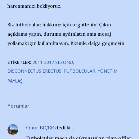
harcamanızı bekliyoruz.
Siz futbolcular; hakkınız için örgütlenin! Çıkın
açıklama yapın, durumu aydınlatın ama mesaj
yollamak için kullanılmayın. Bizimle dalga geçmeyin!
ETIKETLER:
2011-2012 SEZONU
DISCONNECTUS ERECTUS
FUTBOLCULAR
YÖNETIM
PAYLAŞ
Yorumlar
Onur BİÇER
dedi ki…
Futbolcular maça da çıkmasınlar, play-offlar