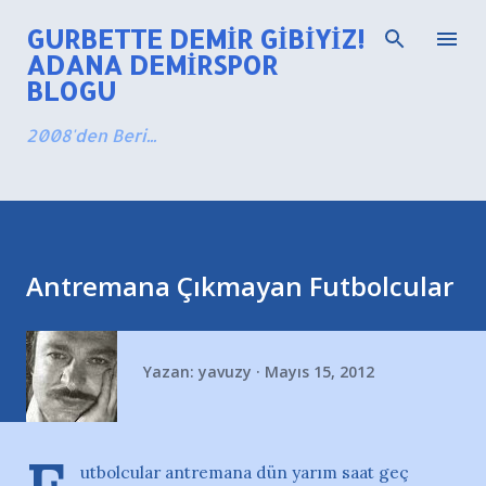
Ana içeriğe atla
GURBETTE DEMIR GIBIYIZ!
ADANA DEMIRSPOR
BLOGU
2008'den Beri...
Antremana Çıkmayan Futbolcular
Yazan:
yavuzy
Mayıs 15, 2012
utbolcular antremana dün yarım saat geç