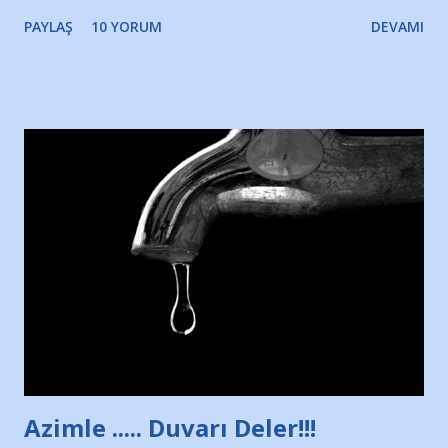
gözyaşlarımı, bir noktadan sonra akmaya başladı hepsi.
PAYLAŞ
10 YORUM
DEVAMI
Yazımı, ağlayarak bitirebildim ancak…Kendisinin web
sitesinden (http://www.nesrinolgun.com) ve dönemin
Hürriyet Londra Temsilcisi Faruk Zapçı’nın anılarından
yararlandım, teşekkürlerimi sunuyorum…Çok uzatmadan,
Nesrin’in Hikayesi’ne başlıyorum… 1964 Adana Yüzme
havuzunun kenarında 7 yaşında kara kuru bir kız çocuğu
duruyor. Havuzun içinde Adana Demirspor Kulübü
yüzücüleri. Erkekler çoğunlukta. Küçük kız etrafına bakıyor.
Sadece 4 kız çocuğu var. Nesrin, Adana Demirspor’un 4
kızından biri oluyor o gün…Giriyor havuza. 1973 – 1975
Adana Nesrin, 16 yaşında. Yüzüyor. 7 yaşında girdiği
havuzdan, kısa mesafede 100’e yakın madalya ve şilt
çıkartıyor. Kışları masa tenisi oynuyor, Türkiye 2.liği,
Türkiye 3.lüğü var. 17 yaşında mar...
Azimle ..... Duvarı Deler!!!