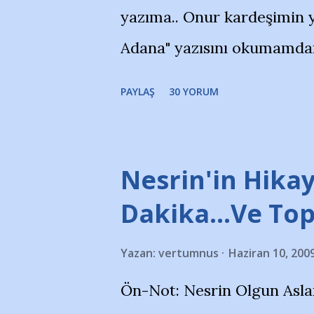
yazıma.. Onur kardeşimin y
Adana" yazısını okumamdan 
portalında rastladığım bir 
PAYLAŞ
30 YORUM
taraftarlar, İstanbul takım
futbol okullarına tepki gös
stadı önünde yaklaşık 200 
Nesrin'in Hikay
takımlarının Futbol okullar
Dakika…Ve To
görmek istemediklerini bir 
Yazan:
vertumnus
Haziran 10, 200
bildiriyordu.. Bu grup adı
Ön-Not: Nesrin Olgun Asla
''Açık ve net olarak söylü