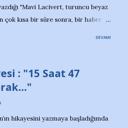
azdığı "Mavi Lacivert, turuncu beyaz
çok kısa bir süre sonra, bir haber
olayla irkildim.. "Bursasporlu
DEVAMI
larının Bursa'da açtığı mağaza ve
terdi" diye başlıyordu yazı , Atatürk
taraftarın toplanarak İstanbul
esi : "15 Saat 47
ını ve ürünlerini Bursa şehrinde
prak…"
protesto eylemiyle açıkladıklarını
9
na açıklama yapan şahsı muhterem(!)
n’ın hikayesini yazmaya başladığımda
yoruz. Bu son uyarımızdır. Bunun