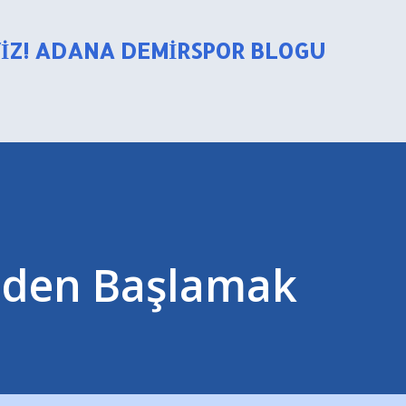
Ana içeriğe atla
YIZ! ADANA DEMIRSPOR BLOGU
iden Başlamak