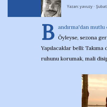
Yazan:
yavuzy
Şubat
B
andırma'dan mutlu d
Öyleyse, sezona gerç
Yapılacaklar belli: Takıma
ruhunu korumak, mali disi