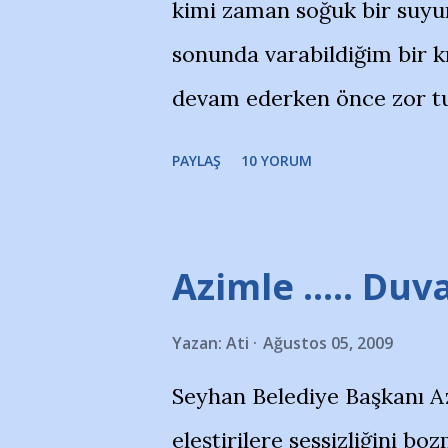
kimi zaman soğuk bir suyun
yanısıra, bu takımlara ait t
sonunda varabildiğim bir k
Bursa Büyükşehir Belediyes
devam ederken önce zor tu
merkezlerini de kınıyoruz'
noktadan sonra akmaya baş
okuduğum bu yazının heme
PAYLAŞ
10 YORUM
bitirebildim ancak…Kendis
(http://www.nesrinolgun.
Temsilcisi Faruk Zapçı’nın
Azimle ..... Duva
teşekkürlerimi sunuyorum
Yazan:
Ati
Ağustos 05, 2009
Hikayesi’ne başlıyorum… 
Seyhan Belediye Başkanı A
kenarında 7 yaşında kara 
eleştirilere sessizliğini 