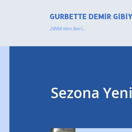
GURBETTE DEMIR GIBI
2008'den Beri...
Sezona Yen