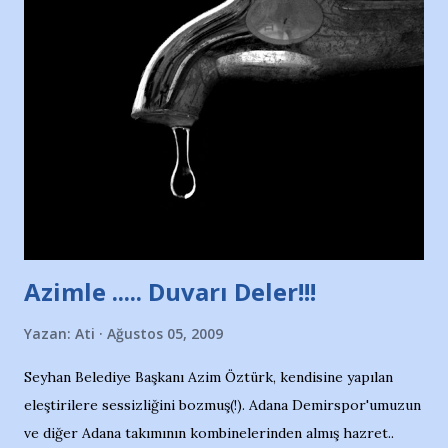
Nesrin’in Hikayesi’ne başlıyorum… 1964 Adana Yüzme
havuzunun kenarında 7 yaşında kara kuru bir kız çocuğu
duruyor. Havuzun içinde Adana Demirspor Kulübü
yüzücüleri. Erkekler çoğunlukta. Küçük kız etrafına bakıyor.
Sadece 4 kız çocuğu var. Nesrin, Adana Demirspor’un 4
kızından biri oluyor o gün…Giriyor havuza. 1973 – 1975
Adana Nesrin, 16 yaşında. Yüzüyor. 7 yaşında girdiği
havuzdan, kısa mesafede 100’e yakın madalya ve şilt
çıkartıyor. Kışları masa tenisi oynuyor, Türkiye 2.liği,
Türkiye 3.lüğü var. 17 yaşında mar...
Azimle ..... Duvarı Deler!!!
Yazan:
Ati
Ağustos 05, 2009
Seyhan Belediye Başkanı Azim Öztürk, kendisine yapılan
eleştirilere sessizliğini bozmuş(!). Adana Demirspor'umuzun
ve diğer Adana takımının kombinelerinden almış hazret..