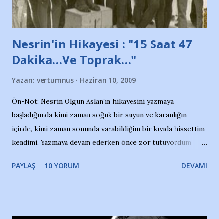
yazının hemen ardından bu habe...
Nesrin'in Hikayesi : "15 Saat 47
Dakika…Ve Toprak…"
Yazan:
vertumnus
Haziran 10, 2009
Ön-Not: Nesrin Olgun Aslan’ın hikayesini yazmaya
başladığımda kimi zaman soğuk bir suyun ve karanlığın
içinde, kimi zaman sonunda varabildiğim bir kıyıda hissettim
kendimi. Yazmaya devam ederken önce zor tutuyordum
gözyaşlarımı, bir noktadan sonra akmaya başladı hepsi.
PAYLAŞ
10 YORUM
DEVAMI
Yazımı, ağlayarak bitirebildim ancak…Kendisinin web
sitesinden (http://www.nesrinolgun.com) ve dönemin
Hürriyet Londra Temsilcisi Faruk Zapçı’nın anılarından
yararlandım, teşekkürlerimi sunuyorum…Çok uzatmadan,