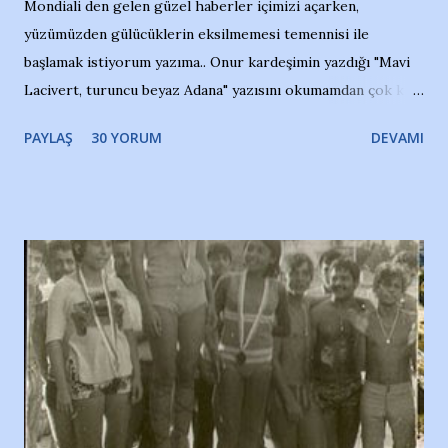
Mondiali den gelen güzel haberler içimizi açarken,
yüzümüzden gülücüklerin eksilmemesi temennisi ile
başlamak istiyorum yazıma.. Onur kardeşimin yazdığı "Mavi
Lacivert, turuncu beyaz Adana" yazısını okumamdan çok kısa
bir süre sonra, bir haber portalında rastladığım bir olayla
PAYLAŞ
30 YORUM
DEVAMI
irkildim.. "Bursasporlu taraftarlar, İstanbul takımlarının
Bursa'da açtığı mağaza ve futbol okullarına tepki gösterdi"
diye başlıyordu yazı , Atatürk stadı önünde yaklaşık 200
taraftarın toplanarak İstanbul takımlarının Futbol okullarını
ve ürünlerini Bursa şehrinde görmek istemediklerini bir
protesto eylemiyle açıkladıklarını bildiriyordu.. Bu grup
adına açıklama yapan şahsı muhterem(!) ''Açık ve net olarak
söylüyoruz. Bu son uyarımızdır. Bunun yanısıra, bu takımlara
ait tanıtıcı ilanların asılmasına izin veren Bursa Büyükşehir
Belediyesi ile mağazaların bulunduğu alışveriş merkezlerini
de kınıyoruz'' diye de eklemiş .. Blogumuzda okuduğum bu