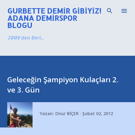
Ana içeriğe atla
GURBETTE DEMIR GIBIYIZ!
ADANA DEMIRSPOR
BLOGU
2008'den Beri...
Geleceğin Şampiyon Kulaçları 2.
ve 3. Gün
Yazan:
Onur BİÇER
Şubat 02, 2012