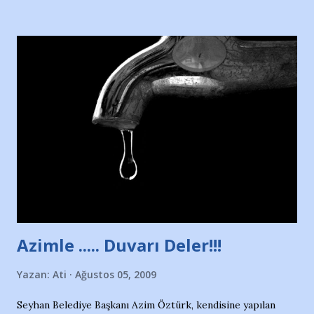
Hürriyet Londra Temsilcisi Faruk Zapçı’nın anılarından
yararlandım, teşekkürlerimi sunuyorum…Çok uzatmadan,
Nesrin’in Hikayesi’ne başlıyorum… 1964 Adana Yüzme
havuzunun kenarında 7 yaşında kara kuru bir kız çocuğu
duruyor. Havuzun içinde Adana Demirspor Kulübü
yüzücüleri. Erkekler çoğunlukta. Küçük kız etrafına bakıyor.
Sadece 4 kız çocuğu var. Nesrin, Adana Demirspor’un 4
kızından biri oluyor o gün…Giriyor havuza. 1973 – 1975
Adana Nesrin, 16 yaşında. Yüzüyor. 7 yaşında girdiği
havuzdan, kısa mesafede 100’e yakın madalya ve şilt
çıkartıyor. Kışları masa tenisi oynuyor, Türkiye 2.liği,
Türkiye 3.lüğü var. 17 yaşında mar...
Azimle ..... Duvarı Deler!!!
Yazan:
Ati
Ağustos 05, 2009
Seyhan Belediye Başkanı Azim Öztürk, kendisine yapılan