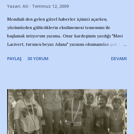
Yazan:
Ati
Temmuz 12, 2009
Mondiali den gelen güzel haberler içimizi açarken,
yüzümüzden gülücüklerin eksilmemesi temennisi ile
başlamak istiyorum yazıma.. Onur kardeşimin yazdığı "Mavi
Lacivert, turuncu beyaz Adana" yazısını okumamdan çok kısa
bir süre sonra, bir haber portalında rastladığım bir olayla
PAYLAŞ
30 YORUM
DEVAMI
irkildim.. "Bursasporlu taraftarlar, İstanbul takımlarının
Bursa'da açtığı mağaza ve futbol okullarına tepki gösterdi"
diye başlıyordu yazı , Atatürk stadı önünde yaklaşık 200
taraftarın toplanarak İstanbul takımlarının Futbol okullarını
ve ürünlerini Bursa şehrinde görmek istemediklerini bir
protesto eylemiyle açıkladıklarını bildiriyordu.. Bu grup
adına açıklama yapan şahsı muhterem(!) ''Açık ve net olarak
söylüyoruz. Bu son uyarımızdır. Bunun yanısıra, bu takımlara
ait tanıtıcı ilanların asılmasına izin veren Bursa Büyükşehir