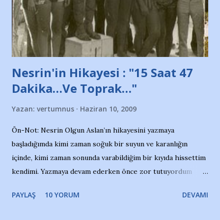
Belediyesi ile mağazaların bulunduğu alışveriş merkezlerini
de kınıyoruz'' diye de eklemiş .. Blogumuzda okuduğum bu
yazının hemen ardından bu habe...
Nesrin'in Hikayesi : "15 Saat 47
Dakika…Ve Toprak…"
Yazan:
vertumnus
Haziran 10, 2009
Ön-Not: Nesrin Olgun Aslan’ın hikayesini yazmaya
başladığımda kimi zaman soğuk bir suyun ve karanlığın
içinde, kimi zaman sonunda varabildiğim bir kıyıda hissettim
kendimi. Yazmaya devam ederken önce zor tutuyordum
gözyaşlarımı, bir noktadan sonra akmaya başladı hepsi.
PAYLAŞ
10 YORUM
DEVAMI
Yazımı, ağlayarak bitirebildim ancak…Kendisinin web
sitesinden (http://www.nesrinolgun.com) ve dönemin