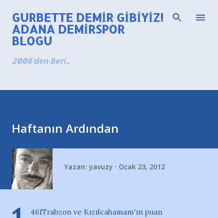
Ana içeriğe atla
GURBETTE DEMIR GIBIYIZ!
ADANA DEMIRSPOR
BLOGU
2008'den Beri...
Haftanın Ardından
Yazan:
yavuzy
Ocak 23, 2012
461Trabzon ve Kızılcahamam'ın puan