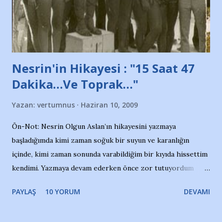
de kınıyoruz'' diye de eklemiş .. Blogumuzda okuduğum bu
yazının hemen ardından bu habe...
Nesrin'in Hikayesi : "15 Saat 47
Dakika…Ve Toprak…"
Yazan:
vertumnus
Haziran 10, 2009
Ön-Not: Nesrin Olgun Aslan’ın hikayesini yazmaya
başladığımda kimi zaman soğuk bir suyun ve karanlığın
içinde, kimi zaman sonunda varabildiğim bir kıyıda hissettim
kendimi. Yazmaya devam ederken önce zor tutuyordum
gözyaşlarımı, bir noktadan sonra akmaya başladı hepsi.
PAYLAŞ
10 YORUM
DEVAMI
Yazımı, ağlayarak bitirebildim ancak…Kendisinin web
sitesinden (http://www.nesrinolgun.com) ve dönemin