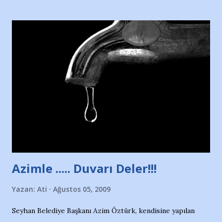
Hürriyet Londra Temsilcisi Faruk Zapçı’nın anılarından
yararlandım, teşekkürlerimi sunuyorum…Çok uzatmadan,
Nesrin’in Hikayesi’ne başlıyorum… 1964 Adana Yüzme
havuzunun kenarında 7 yaşında kara kuru bir kız çocuğu
duruyor. Havuzun içinde Adana Demirspor Kulübü
yüzücüleri. Erkekler çoğunlukta. Küçük kız etrafına bakıyor.
Sadece 4 kız çocuğu var. Nesrin, Adana Demirspor’un 4
kızından biri oluyor o gün…Giriyor havuza. 1973 – 1975
Adana Nesrin, 16 yaşında. Yüzüyor. 7 yaşında girdiği
havuzdan, kısa mesafede 100’e yakın madalya ve şilt
çıkartıyor. Kışları masa tenisi oynuyor, Türkiye 2.liği,
Türkiye 3.lüğü var. 17 yaşında mar...
Azimle ..... Duvarı Deler!!!
Yazan:
Ati
Ağustos 05, 2009
Seyhan Belediye Başkanı Azim Öztürk, kendisine yapılan