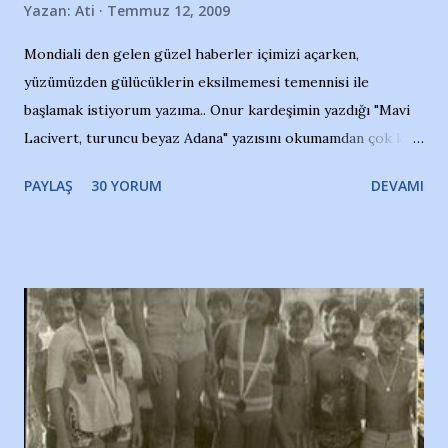
Yazan:
Ati
Temmuz 12, 2009
Mondiali den gelen güzel haberler içimizi açarken,
yüzümüzden gülücüklerin eksilmemesi temennisi ile
başlamak istiyorum yazıma.. Onur kardeşimin yazdığı "Mavi
Lacivert, turuncu beyaz Adana" yazısını okumamdan çok kısa
bir süre sonra, bir haber portalında rastladığım bir olayla
PAYLAŞ
30 YORUM
DEVAMI
irkildim.. "Bursasporlu taraftarlar, İstanbul takımlarının
Bursa'da açtığı mağaza ve futbol okullarına tepki gösterdi"
diye başlıyordu yazı , Atatürk stadı önünde yaklaşık 200
taraftarın toplanarak İstanbul takımlarının Futbol okullarını
ve ürünlerini Bursa şehrinde görmek istemediklerini bir
protesto eylemiyle açıkladıklarını bildiriyordu.. Bu grup
adına açıklama yapan şahsı muhterem(!) ''Açık ve net olarak
söylüyoruz. Bu son uyarımızdır. Bunun yanısıra, bu takımlara
ait tanıtıcı ilanların asılmasına izin veren Bursa Büyükşehir
Belediyesi ile mağazaların bulunduğu alışveriş merkezlerini