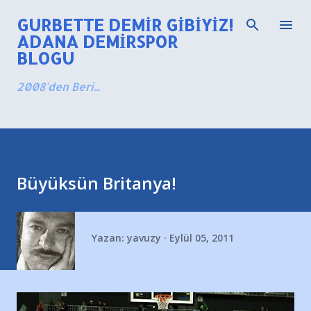
Ana içeriğe atla
GURBETTE DEMIR GIBIYIZ!
ADANA DEMIRSPOR
BLOGU
2008'den Beri...
Büyüksün Britanya!
Yazan:
yavuzy
Eylül 05, 2011