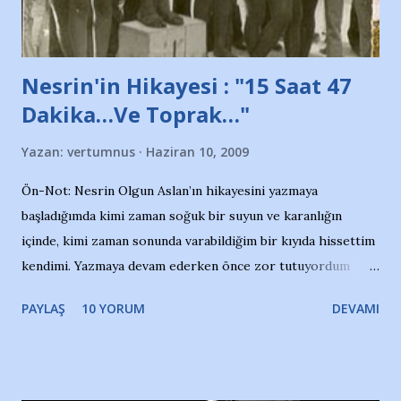
yazının hemen ardından bu habe...
Nesrin'in Hikayesi : "15 Saat 47
Dakika…Ve Toprak…"
Yazan:
vertumnus
Haziran 10, 2009
Ön-Not: Nesrin Olgun Aslan’ın hikayesini yazmaya
başladığımda kimi zaman soğuk bir suyun ve karanlığın
içinde, kimi zaman sonunda varabildiğim bir kıyıda hissettim
kendimi. Yazmaya devam ederken önce zor tutuyordum
gözyaşlarımı, bir noktadan sonra akmaya başladı hepsi.
PAYLAŞ
10 YORUM
DEVAMI
Yazımı, ağlayarak bitirebildim ancak…Kendisinin web
sitesinden (http://www.nesrinolgun.com) ve dönemin
Hürriyet Londra Temsilcisi Faruk Zapçı’nın anılarından
yararlandım, teşekkürlerimi sunuyorum…Çok uzatmadan,