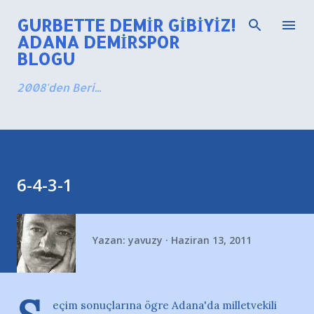
Ana içeriğe atla
GURBETTE DEMIR GIBIYIZ!
ADANA DEMIRSPOR
BLOGU
2008'den Beri...
6-4-3-1
Yazan:
yavuzy
Haziran 13, 2011
eçim sonuçlarına ögre Adana'da milletvekili