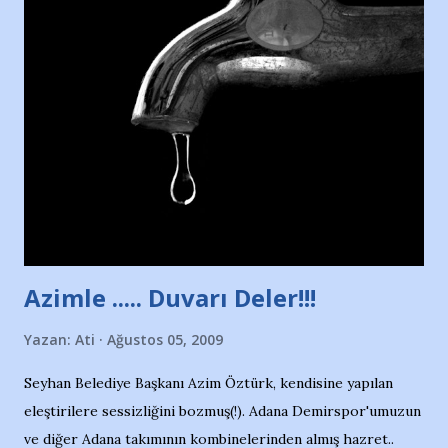
Nesrin’in Hikayesi’ne başlıyorum… 1964 Adana Yüzme
havuzunun kenarında 7 yaşında kara kuru bir kız çocuğu
duruyor. Havuzun içinde Adana Demirspor Kulübü
yüzücüleri. Erkekler çoğunlukta. Küçük kız etrafına bakıyor.
Sadece 4 kız çocuğu var. Nesrin, Adana Demirspor’un 4
kızından biri oluyor o gün…Giriyor havuza. 1973 – 1975
Adana Nesrin, 16 yaşında. Yüzüyor. 7 yaşında girdiği
havuzdan, kısa mesafede 100’e yakın madalya ve şilt
çıkartıyor. Kışları masa tenisi oynuyor, Türkiye 2.liği,
Türkiye 3.lüğü var. 17 yaşında mar...
Azimle ..... Duvarı Deler!!!
Yazan:
Ati
Ağustos 05, 2009
Seyhan Belediye Başkanı Azim Öztürk, kendisine yapılan
eleştirilere sessizliğini bozmuş(!). Adana Demirspor'umuzun
ve diğer Adana takımının kombinelerinden almış hazret..