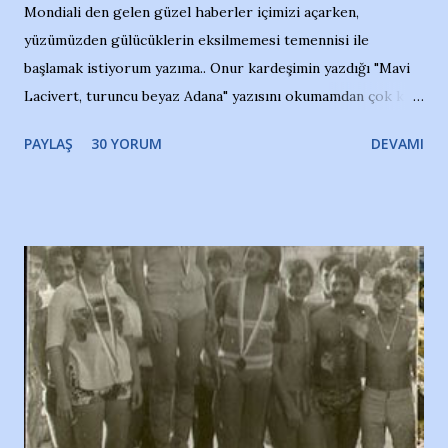
Mondiali den gelen güzel haberler içimizi açarken,
yüzümüzden gülücüklerin eksilmemesi temennisi ile
başlamak istiyorum yazıma.. Onur kardeşimin yazdığı "Mavi
Lacivert, turuncu beyaz Adana" yazısını okumamdan çok kısa
bir süre sonra, bir haber portalında rastladığım bir olayla
PAYLAŞ
30 YORUM
DEVAMI
irkildim.. "Bursasporlu taraftarlar, İstanbul takımlarının
Bursa'da açtığı mağaza ve futbol okullarına tepki gösterdi"
diye başlıyordu yazı , Atatürk stadı önünde yaklaşık 200
taraftarın toplanarak İstanbul takımlarının Futbol okullarını
ve ürünlerini Bursa şehrinde görmek istemediklerini bir
protesto eylemiyle açıkladıklarını bildiriyordu.. Bu grup
adına açıklama yapan şahsı muhterem(!) ''Açık ve net olarak
söylüyoruz. Bu son uyarımızdır. Bunun yanısıra, bu takımlara
ait tanıtıcı ilanların asılmasına izin veren Bursa Büyükşehir
Belediyesi ile mağazaların bulunduğu alışveriş merkezlerini
de kınıyoruz'' diye de eklemiş .. Blogumuzda okuduğum bu