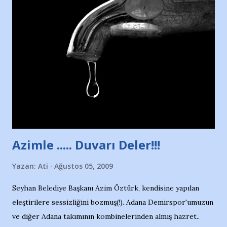
Nesrin’in Hikayesi’ne başlıyorum… 1964 Adana Yüzme
havuzunun kenarında 7 yaşında kara kuru bir kız çocuğu
duruyor. Havuzun içinde Adana Demirspor Kulübü
yüzücüleri. Erkekler çoğunlukta. Küçük kız etrafına bakıyor.
Sadece 4 kız çocuğu var. Nesrin, Adana Demirspor’un 4
kızından biri oluyor o gün…Giriyor havuza. 1973 – 1975
Adana Nesrin, 16 yaşında. Yüzüyor. 7 yaşında girdiği
havuzdan, kısa mesafede 100’e yakın madalya ve şilt
çıkartıyor. Kışları masa tenisi oynuyor, Türkiye 2.liği,
Türkiye 3.lüğü var. 17 yaşında mar...
Azimle ..... Duvarı Deler!!!
Yazan:
Ati
Ağustos 05, 2009
Seyhan Belediye Başkanı Azim Öztürk, kendisine yapılan
eleştirilere sessizliğini bozmuş(!). Adana Demirspor'umuzun
ve diğer Adana takımının kombinelerinden almış hazret..