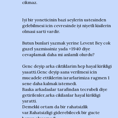
cikmaz.
Iyi bir yoneticinin bazi seylerin ustesinden
gelebilmesi icin cevresinde iyi niyetli kisilerin
olmasi sarti vardir.
Butun bunlari yazmak yerine Levent Bey cok
guzel yazmissiniz yada +1940 diye
cevaplamak daha mi anlamli olurdu?
Genc deyip arka ciktiklarim hep hayal kirikligi
yasatti.Genc deyip sans verilmesi icin
mucadele ettiklerim israrlarimiza ragmen 1
sene daha kalmak istemedi.
Baska arkadaslar tarafindan tecrubeli diye
getirilenler,arka cikilanlar hayal kirikligi
yaratti.
Demekki ortam da bir rahatsizlik
var.Rahatsizligi giderebilecek bir gucte