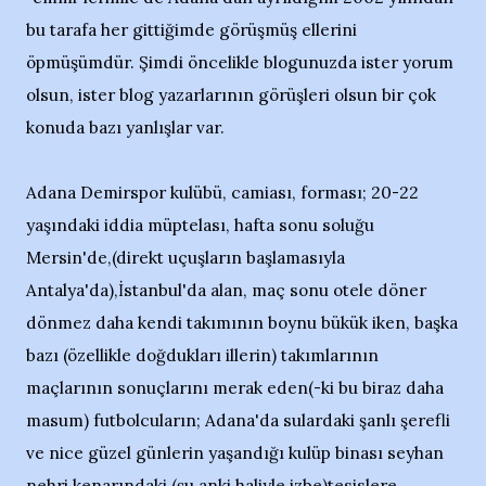
bu tarafa her gittiğimde görüşmüş ellerini
öpmüşümdür. Şimdi öncelikle blogunuzda ister yorum
olsun, ister blog yazarlarının görüşleri olsun bir çok
konuda bazı yanlışlar var.
Adana Demirspor kulübü, camiası, forması; 20-22
yaşındaki iddia müptelası, hafta sonu soluğu
Mersin'de,(direkt uçuşların başlamasıyla
Antalya'da),İstanbul'da alan, maç sonu otele döner
dönmez daha kendi takımının boynu bükük iken, başka
bazı (özellikle doğdukları illerin) takımlarının
maçlarının sonuçlarını merak eden(-ki bu biraz daha
masum) futbolcuların; Adana'da sulardaki şanlı şerefli
ve nice güzel günlerin yaşandığı kulüp binası seyhan
nehri kenarındaki (şu anki haliyle izbe)tesislere