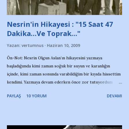
Nesrin'in Hikayesi : "15 Saat 47
Dakika…Ve Toprak…"
Yazan:
vertumnus
Haziran 10, 2009
Ön-Not: Nesrin Olgun Aslan’ın hikayesini yazmaya
başladığımda kimi zaman soğuk bir suyun ve karanlığın
içinde, kimi zaman sonunda varabildiğim bir kıyıda hissettim
kendimi. Yazmaya devam ederken önce zor tutuyordum
gözyaşlarımı, bir noktadan sonra akmaya başladı hepsi.
PAYLAŞ
10 YORUM
DEVAMI
Yazımı, ağlayarak bitirebildim ancak…Kendisinin web
sitesinden (http://www.nesrinolgun.com) ve dönemin
Hürriyet Londra Temsilcisi Faruk Zapçı’nın anılarından
yararlandım, teşekkürlerimi sunuyorum…Çok uzatmadan,