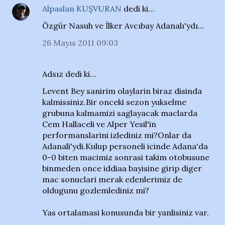
Alpaslan KUŞVURAN
dedi ki…
Özgür Nasuh ve İlker Avcıbay Adanalı'ydı...
26 Mayıs 2011 09:03
Adsız dedi ki…
Levent Bey sanirim olaylarin biraz disinda
kalmissiniz.Bir onceki sezon yukselme
grubuna kalmamizi saglayacak maclarda
Cem Hallaceli ve Alper Yesil'in
performanslarini izlediniz mi?Onlar da
Adanali'ydi.Kulup personeli icinde Adana'da
0-0 biten macimiz sonrasi takim otobusune
binmeden once iddiaa bayisine girip diger
mac sonuclari merak edenlerimiz de
oldugunu gozlemlediniz mi?
Yas ortalamasi konusunda bir yanlisiniz var.