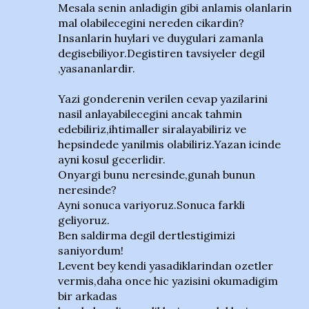
Mesala senin anladigin gibi anlamis olanlarin
mal olabilecegini nereden cikardin?
Insanlarin huylari ve duygulari zamanla
degisebiliyor.Degistiren tavsiyeler degil
,yasananlardir.
Yazi gonderenin verilen cevap yazilarini
nasil anlayabilecegini ancak tahmin
edebiliriz,ihtimaller siralayabiliriz ve
hepsindede yanilmis olabiliriz.Yazan icinde
ayni kosul gecerlidir.
Onyargi bunu neresinde,gunah bunun
neresinde?
Ayni sonuca variyoruz.Sonuca farkli
geliyoruz.
Ben saldirma degil dertlestigimizi
saniyordum!
Levent bey kendi yasadiklarindan ozetler
vermis,daha once hic yazisini okumadigim
bir arkadas