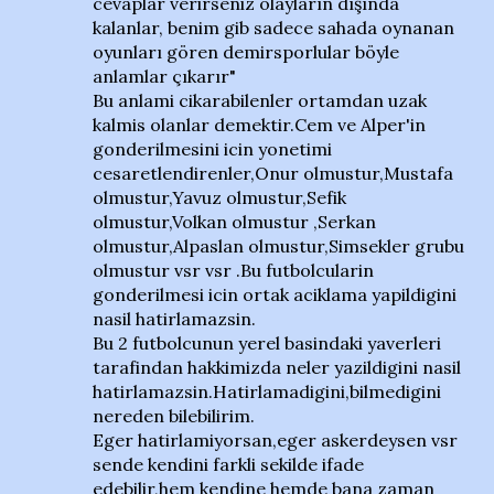
cevaplar verirseniz olayların dışında
kalanlar, benim gib sadece sahada oynanan
oyunları gören demirsporlular böyle
anlamlar çıkarır"
Bu anlami cikarabilenler ortamdan uzak
kalmis olanlar demektir.Cem ve Alper'in
gonderilmesini icin yonetimi
cesaretlendirenler,Onur olmustur,Mustafa
olmustur,Yavuz olmustur,Sefik
olmustur,Volkan olmustur ,Serkan
olmustur,Alpaslan olmustur,Simsekler grubu
olmustur vsr vsr .Bu futbolcularin
gonderilmesi icin ortak aciklama yapildigini
nasil hatirlamazsin.
Bu 2 futbolcunun yerel basindaki yaverleri
tarafindan hakkimizda neler yazildigini nasil
hatirlamazsin.Hatirlamadigini,bilmedigini
nereden bilebilirim.
Eger hatirlamiyorsan,eger askerdeysen vsr
sende kendini farkli sekilde ifade
edebilir,hem kendine hemde bana zaman