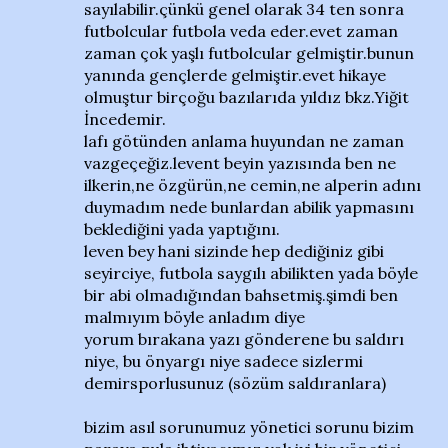
sayılabilir.çünkü genel olarak 34 ten sonra
futbolcular futbola veda eder.evet zaman
zaman çok yaşlı futbolcular gelmiştir.bunun
yanında gençlerde gelmiştir.evet hikaye
olmuştur birçoğu bazılarıda yıldız bkz.Yiğit
İncedemir.
lafı götünden anlama huyundan ne zaman
vazgeçeğiz.levent beyin yazısında ben ne
ilkerin,ne özgürün,ne cemin,ne alperin adını
duymadım nede bunlardan abilik yapmasını
beklediğini yada yaptığını.
leven bey hani sizinde hep dediğiniz gibi
seyirciye, futbola saygılı abilikten yada böyle
bir abi olmadığından bahsetmiş.şimdi ben
malmıyım böyle anladım diye
yorum bırakana yazı gönderene bu saldırı
niye, bu önyargı niye sadece sizlermi
demirsporlusunuz (sözüm saldıranlara)
bizim asıl sorunumuz yönetici sorunu bizim