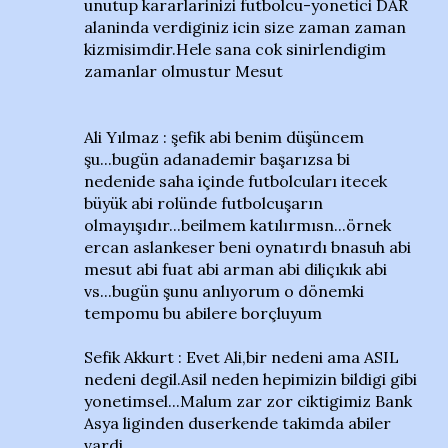
unutup kararlarinizi futbolcu-yonetici DAR
alaninda verdiginiz icin size zaman zaman
kizmisimdir.Hele sana cok sinirlendigim
zamanlar olmustur Mesut
Ali Yılmaz : şefik abi benim düşüncem
şu...bugün adanademir başarızsa bi
nedenide saha içinde futbolcuları itecek
büyük abi rolünde futbolcuşarın
olmayışıdır...beilmem katılırmısn...örnek
ercan aslankeser beni oynatırdı bnasuh abi
mesut abi fuat abi arman abi diliçıkık abi
vs...bugün şunu anlıyorum o dönemki
tempomu bu abilere borçluyum
Sefik Akkurt : Evet Ali,bir nedeni ama ASIL
nedeni degil.Asil neden hepimizin bildigi gibi
yonetimsel...Malum zar zor ciktigimiz Bank
Asya liginden duserkende takimda abiler
vardi.