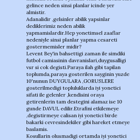
gelince neden sinsi planlar icinde yer
almistir.
Adanalidir ,gelsinler abilik yapsinlar
dediklerimiz neden abilik
yapmamislardir.Hep yonetimsel zaaflar
nedeniyle sinsi planlar yapma cesareti
gostermemisler midir?
Levent Bey'in bahsettigi zaman ile simdiki
futbol camiasinin davranislari,duygusalligi
vsr si cok degisti.Paraya ilah gibi tapilan
toplumda,paraya gosterilen sayginin yuzde
10'nunun DUYGULARA ,GORUSLERE
gosterilmedigi topluluklarda iyi yonetici
sifati ile gelenler ,kendisini oraya
getirenlerin tam destegini alamaz ise 10
gunde DAVUL edilir.Etrafini etkilemeye
,degistirmeye calisan iyi yonetici birde
bakarki cevresindekiler gibi hareket etmeye
baslamis.
Kosullarin olusmadigi ortamda iyi yonetici