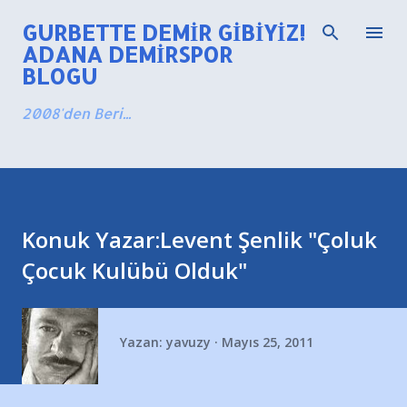
Ana içeriğe atla
GURBETTE DEMIR GIBIYIZ!
ADANA DEMIRSPOR
BLOGU
2008'den Beri...
Konuk Yazar:Levent Şenlik "Çoluk
Çocuk Kulübü Olduk"
Yazan:
yavuzy
Mayıs 25, 2011