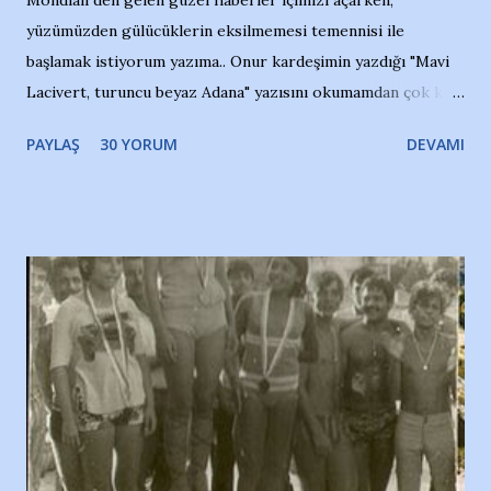
yüzümüzden gülücüklerin eksilmemesi temennisi ile
başlamak istiyorum yazıma.. Onur kardeşimin yazdığı "Mavi
Lacivert, turuncu beyaz Adana" yazısını okumamdan çok kısa
bir süre sonra, bir haber portalında rastladığım bir olayla
PAYLAŞ
30 YORUM
DEVAMI
irkildim.. "Bursasporlu taraftarlar, İstanbul takımlarının
Bursa'da açtığı mağaza ve futbol okullarına tepki gösterdi"
diye başlıyordu yazı , Atatürk stadı önünde yaklaşık 200
taraftarın toplanarak İstanbul takımlarının Futbol okullarını
ve ürünlerini Bursa şehrinde görmek istemediklerini bir
protesto eylemiyle açıkladıklarını bildiriyordu.. Bu grup
adına açıklama yapan şahsı muhterem(!) ''Açık ve net olarak
söylüyoruz. Bu son uyarımızdır. Bunun yanısıra, bu takımlara
ait tanıtıcı ilanların asılmasına izin veren Bursa Büyükşehir
Belediyesi ile mağazaların bulunduğu alışveriş merkezlerini
de kınıyoruz'' diye de eklemiş .. Blogumuzda okuduğum bu
yazının hemen ardından bu habe...