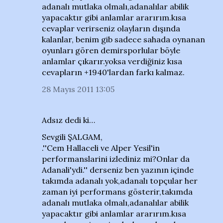
adanalı mutlaka olmalı,adanalılar abilik
yapacaktır gibi anlamlar ararırım.kısa
cevaplar verirseniz olayların dışında
kalanlar, benim gib sadece sahada oynanan
oyunları gören demirsporlular böyle
anlamlar çıkarır.yoksa verdiğiniz kısa
cevapların +1940'lardan farkı kalmaz.
28 Mayıs 2011 13:05
Adsız dedi ki…
Sevgili ŞALGAM,
.''Cem Hallaceli ve Alper Yesil'in
performanslarini izlediniz mi?Onlar da
Adanali'ydi.'' derseniz ben yazının içinde
takımda adanalı yok,adanalı topçular her
zaman iyi performans gösterir,takımda
adanalı mutlaka olmalı,adanalılar abilik
yapacaktır gibi anlamlar ararırım.kısa