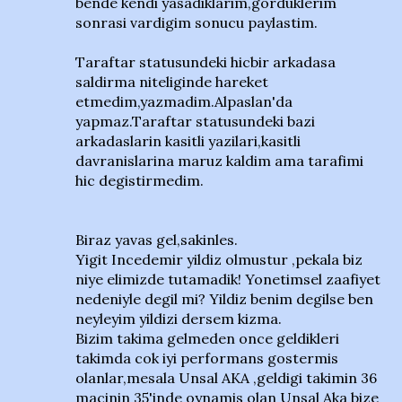
bende kendi yasadiklarim,gorduklerim
sonrasi vardigim sonucu paylastim.
Taraftar statusundeki hicbir arkadasa
saldirma niteliginde hareket
etmedim,yazmadim.Alpaslan'da
yapmaz.Taraftar statusundeki bazi
arkadaslarin kasitli yazilari,kasitli
davranislarina maruz kaldim ama tarafimi
hic degistirmedim.
Biraz yavas gel,sakinles.
Yigit Incedemir yildiz olmustur ,pekala biz
niye elimizde tutamadik! Yonetimsel zaafiyet
nedeniyle degil mi? Yildiz benim degilse ben
neyleyim yildizi dersem kizma.
Bizim takima gelmeden once geldikleri
takimda cok iyi performans gostermis
olanlar,mesala Unsal AKA ,geldigi takimin 36
macinin 35'inde oynamis olan Unsal Aka bize