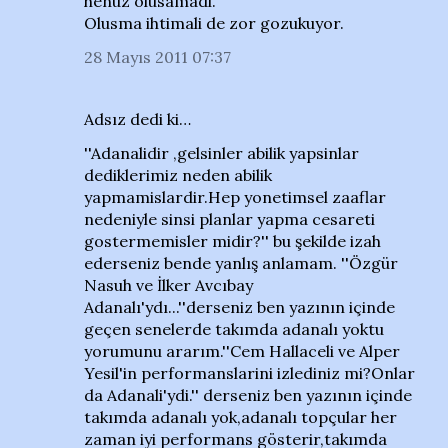
henuz olusamadi.
Olusma ihtimali de zor gozukuyor.
28 Mayıs 2011 07:37
Adsız dedi ki…
''Adanalidir ,gelsinler abilik yapsinlar
dediklerimiz neden abilik
yapmamislardir.Hep yonetimsel zaaflar
nedeniyle sinsi planlar yapma cesareti
gostermemisler midir?'' bu şekilde izah
ederseniz bende yanlış anlamam. ''Özgür
Nasuh ve İlker Avcıbay
Adanalı'ydı...''derseniz ben yazının içinde
geçen senelerde takımda adanalı yoktu
yorumunu ararım.''Cem Hallaceli ve Alper
Yesil'in performanslarini izlediniz mi?Onlar
da Adanali'ydi.'' derseniz ben yazının içinde
takımda adanalı yok,adanalı topçular her
zaman iyi performans gösterir,takımda