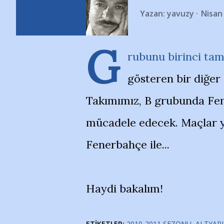
Yazan:
yavuzy
Nisan
G
rubunu birinci tam
gösteren bir diğer 
Takımımız, B grubunda Fene
mücadele edecek. Maçlar yi
Fenerbahçe ile...
Haydi bakalım!
ETIKETLER:
2010-2011 SEZONU
ALTYAPI