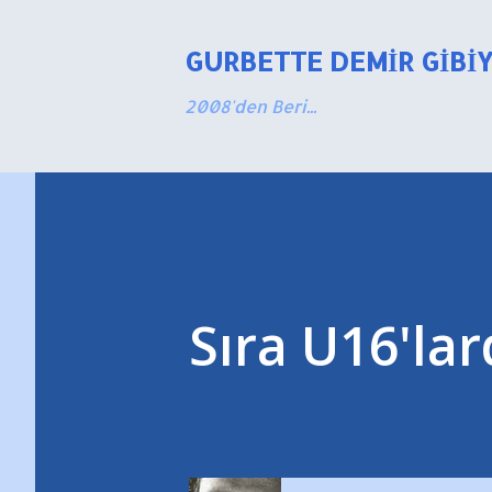
GURBETTE DEMIR GIBI
2008'den Beri...
Sıra U16'lar