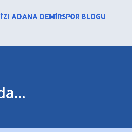
Ana içeriğe atla
YIZ! ADANA DEMIRSPOR BLOGU
da...