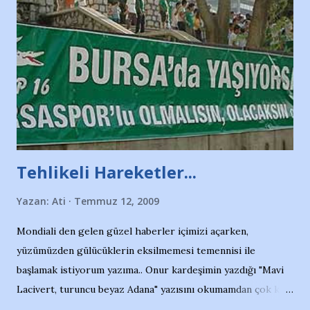
Tehlikeli Hareketler...
Yazan:
Ati
Temmuz 12, 2009
Mondiali den gelen güzel haberler içimizi açarken,
yüzümüzden gülücüklerin eksilmemesi temennisi ile
başlamak istiyorum yazıma.. Onur kardeşimin yazdığı "Mavi
Lacivert, turuncu beyaz Adana" yazısını okumamdan çok kısa
bir süre sonra, bir haber portalında rastladığım bir olayla