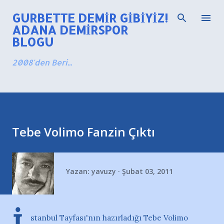
Ana içeriğe atla
GURBETTE DEMIR GIBIYIZ!
ADANA DEMIRSPOR
BLOGU
2008'den Beri...
Tebe Volimo Fanzin Çıktı
Yazan:
yavuzy
Şubat 03, 2011
stanbul Tayfası'nın hazırladığı Tebe Volimo