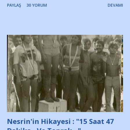
PAYLAŞ
30 YORUM
DEVAMI
irkildim.. "Bursasporlu taraftarlar, İstanbul takımlarının
Bursa'da açtığı mağaza ve futbol okullarına tepki gösterdi"
diye başlıyordu yazı , Atatürk stadı önünde yaklaşık 200
taraftarın toplanarak İstanbul takımlarının Futbol okullarını
ve ürünlerini Bursa şehrinde görmek istemediklerini bir
protesto eylemiyle açıkladıklarını bildiriyordu.. Bu grup
adına açıklama yapan şahsı muhterem(!) ''Açık ve net olarak
söylüyoruz. Bu son uyarımızdır. Bunun yanısıra, bu takımlara
ait tanıtıcı ilanların asılmasına izin veren Bursa Büyükşehir
Belediyesi ile mağazaların bulunduğu alışveriş merkezlerini
de kınıyoruz'' diye de eklemiş .. Blogumuzda okuduğum bu
yazının hemen ardından bu habe...
Nesrin'in Hikayesi : "15 Saat 47