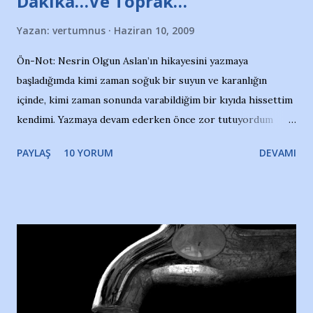
Dakika…Ve Toprak…"
Yazan:
vertumnus
Haziran 10, 2009
Ön-Not: Nesrin Olgun Aslan’ın hikayesini yazmaya
başladığımda kimi zaman soğuk bir suyun ve karanlığın
içinde, kimi zaman sonunda varabildiğim bir kıyıda hissettim
kendimi. Yazmaya devam ederken önce zor tutuyordum
gözyaşlarımı, bir noktadan sonra akmaya başladı hepsi.
PAYLAŞ
10 YORUM
DEVAMI
Yazımı, ağlayarak bitirebildim ancak…Kendisinin web
sitesinden (http://www.nesrinolgun.com) ve dönemin
Hürriyet Londra Temsilcisi Faruk Zapçı’nın anılarından
yararlandım, teşekkürlerimi sunuyorum…Çok uzatmadan,
Nesrin’in Hikayesi’ne başlıyorum… 1964 Adana Yüzme
havuzunun kenarında 7 yaşında kara kuru bir kız çocuğu
duruyor. Havuzun içinde Adana Demirspor Kulübü
yüzücüleri. Erkekler çoğunlukta. Küçük kız etrafına bakıyor.