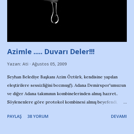
Sadece 4 kız çocuğu var. Nesrin, Adana Demirspor’un 4
kızından biri oluyor o gün…Giriyor havuza. 1973 – 1975
Adana Nesrin, 16 yaşında. Yüzüyor. 7 yaşında girdiği
havuzdan, kısa mesafede 100’e yakın madalya ve şilt
çıkartıyor. Kışları masa tenisi oynuyor, Türkiye 2.liği,
Türkiye 3.lüğü var. 17 yaşında mar...
Azimle ..... Duvarı Deler!!!
Yazan:
Ati
Ağustos 05, 2009
Seyhan Belediye Başkanı Azim Öztürk, kendisine yapılan
eleştirilere sessizliğini bozmuş(!). Adana Demirspor'umuzun
ve diğer Adana takımının kombinelerinden almış hazret..
Söylenenlere göre protokol kombinesi almış beyefendi,
100.000 TL kaynak olmuş takım başına. Bir de fotoğrafı var
PAYLAŞ
38 YORUM
DEVAMI
ki kombineyi Bekir Başkan'dan alırken; dillere destan..
Yardım gecesinde yayını kesen, gidip Kayseri'den kombine