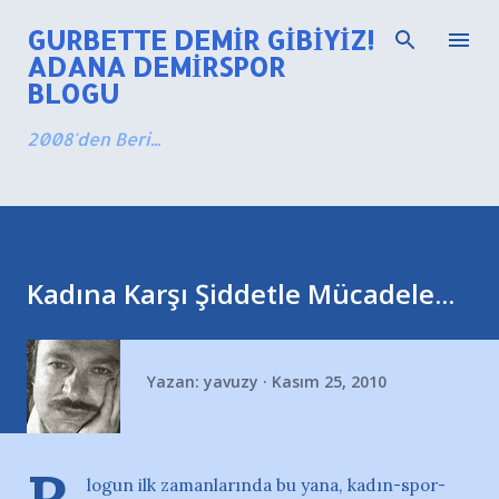
Ana içeriğe atla
GURBETTE DEMIR GIBIYIZ!
ADANA DEMIRSPOR
BLOGU
2008'den Beri...
Kadına Karşı Şiddetle Mücadele...
Yazan:
yavuzy
Kasım 25, 2010
logun ilk zamanlarında bu yana, kadın-spor-