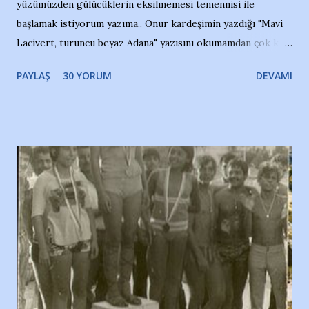
yüzümüzden gülücüklerin eksilmemesi temennisi ile
başlamak istiyorum yazıma.. Onur kardeşimin yazdığı "Mavi
Lacivert, turuncu beyaz Adana" yazısını okumamdan çok kısa
bir süre sonra, bir haber portalında rastladığım bir olayla
PAYLAŞ
30 YORUM
DEVAMI
irkildim.. "Bursasporlu taraftarlar, İstanbul takımlarının
Bursa'da açtığı mağaza ve futbol okullarına tepki gösterdi"
diye başlıyordu yazı , Atatürk stadı önünde yaklaşık 200
taraftarın toplanarak İstanbul takımlarının Futbol okullarını
ve ürünlerini Bursa şehrinde görmek istemediklerini bir
protesto eylemiyle açıkladıklarını bildiriyordu.. Bu grup
adına açıklama yapan şahsı muhterem(!) ''Açık ve net olarak
söylüyoruz. Bu son uyarımızdır. Bunun yanısıra, bu takımlara
ait tanıtıcı ilanların asılmasına izin veren Bursa Büyükşehir
Belediyesi ile mağazaların bulunduğu alışveriş merkezlerini
de kınıyoruz'' diye de eklemiş .. Blogumuzda okuduğum bu
yazının hemen ardından bu habe...