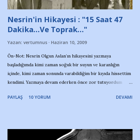
Nesrin'in Hikayesi : "15 Saat 47
Dakika…Ve Toprak…"
Yazan:
vertumnus
Haziran 10, 2009
Ön-Not: Nesrin Olgun Aslan’ın hikayesini yazmaya
başladığımda kimi zaman soğuk bir suyun ve karanlığın
içinde, kimi zaman sonunda varabildiğim bir kıyıda hissettim
kendimi. Yazmaya devam ederken önce zor tutuyordum
gözyaşlarımı, bir noktadan sonra akmaya başladı hepsi.
PAYLAŞ
10 YORUM
DEVAMI
Yazımı, ağlayarak bitirebildim ancak…Kendisinin web
sitesinden (http://www.nesrinolgun.com) ve dönemin
Hürriyet Londra Temsilcisi Faruk Zapçı’nın anılarından
yararlandım, teşekkürlerimi sunuyorum…Çok uzatmadan,
Nesrin’in Hikayesi’ne başlıyorum… 1964 Adana Yüzme