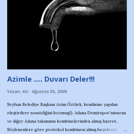
havuzunun kenarında 7 yaşında kara kuru bir kız çocuğu
duruyor. Havuzun içinde Adana Demirspor Kulübü
yüzücüleri. Erkekler çoğunlukta. Küçük kız etrafına bakıyor.
Sadece 4 kız çocuğu var. Nesrin, Adana Demirspor’un 4
kızından biri oluyor o gün…Giriyor havuza. 1973 – 1975
Adana Nesrin, 16 yaşında. Yüzüyor. 7 yaşında girdiği
havuzdan, kısa mesafede 100’e yakın madalya ve şilt
çıkartıyor. Kışları masa tenisi oynuyor, Türkiye 2.liği,
Türkiye 3.lüğü var. 17 yaşında mar...
Azimle ..... Duvarı Deler!!!
Yazan:
Ati
Ağustos 05, 2009
Seyhan Belediye Başkanı Azim Öztürk, kendisine yapılan
eleştirilere sessizliğini bozmuş(!). Adana Demirspor'umuzun
ve diğer Adana takımının kombinelerinden almış hazret..
Söylenenlere göre protokol kombinesi almış beyefendi,