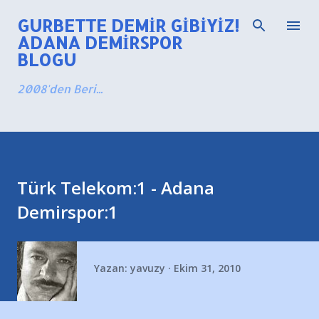
Ana içeriğe atla
GURBETTE DEMIR GIBIYIZ!
ADANA DEMIRSPOR
BLOGU
2008'den Beri...
Türk Telekom:1 - Adana
Demirspor:1
Yazan:
yavuzy
Ekim 31, 2010