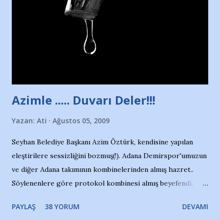
yüzücüleri. Erkekler çoğunlukta. Küçük kız etrafına bakıyor.
Sadece 4 kız çocuğu var. Nesrin, Adana Demirspor’un 4
kızından biri oluyor o gün…Giriyor havuza. 1973 – 1975
Adana Nesrin, 16 yaşında. Yüzüyor. 7 yaşında girdiği
havuzdan, kısa mesafede 100’e yakın madalya ve şilt
çıkartıyor. Kışları masa tenisi oynuyor, Türkiye 2.liği,
Türkiye 3.lüğü var. 17 yaşında mar...
Azimle ..... Duvarı Deler!!!
Yazan:
Ati
Ağustos 05, 2009
Seyhan Belediye Başkanı Azim Öztürk, kendisine yapılan
eleştirilere sessizliğini bozmuş(!). Adana Demirspor'umuzun
ve diğer Adana takımının kombinelerinden almış hazret..
Söylenenlere göre protokol kombinesi almış beyefendi,
100.000 TL kaynak olmuş takım başına. Bir de fotoğrafı var
PAYLAŞ
38 YORUM
DEVAMI
ki kombineyi Bekir Başkan'dan alırken; dillere destan..