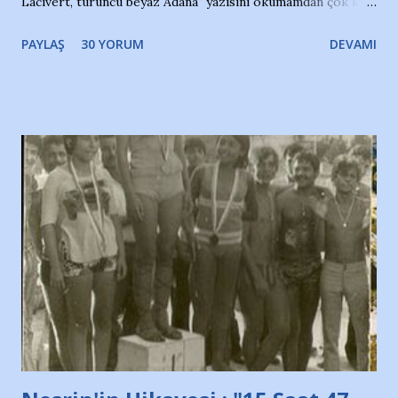
Lacivert, turuncu beyaz Adana" yazısını okumamdan çok kısa
bir süre sonra, bir haber portalında rastladığım bir olayla
PAYLAŞ
30 YORUM
DEVAMI
irkildim.. "Bursasporlu taraftarlar, İstanbul takımlarının
Bursa'da açtığı mağaza ve futbol okullarına tepki gösterdi"
diye başlıyordu yazı , Atatürk stadı önünde yaklaşık 200
taraftarın toplanarak İstanbul takımlarının Futbol okullarını
ve ürünlerini Bursa şehrinde görmek istemediklerini bir
protesto eylemiyle açıkladıklarını bildiriyordu.. Bu grup
adına açıklama yapan şahsı muhterem(!) ''Açık ve net olarak
söylüyoruz. Bu son uyarımızdır. Bunun yanısıra, bu takımlara
ait tanıtıcı ilanların asılmasına izin veren Bursa Büyükşehir
Belediyesi ile mağazaların bulunduğu alışveriş merkezlerini
de kınıyoruz'' diye de eklemiş .. Blogumuzda okuduğum bu
yazının hemen ardından bu habe...