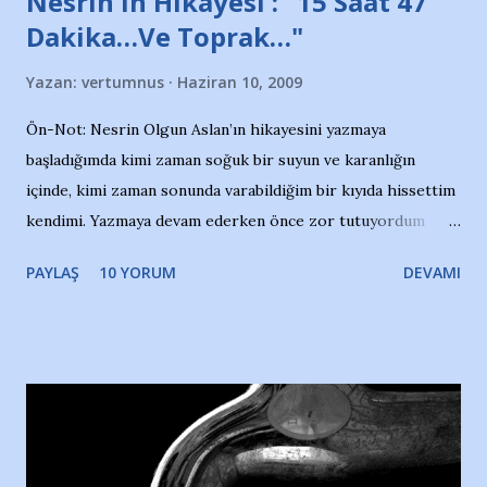
Nesrin'in Hikayesi : "15 Saat 47
Dakika…Ve Toprak…"
Yazan:
vertumnus
Haziran 10, 2009
Ön-Not: Nesrin Olgun Aslan’ın hikayesini yazmaya
başladığımda kimi zaman soğuk bir suyun ve karanlığın
içinde, kimi zaman sonunda varabildiğim bir kıyıda hissettim
kendimi. Yazmaya devam ederken önce zor tutuyordum
gözyaşlarımı, bir noktadan sonra akmaya başladı hepsi.
PAYLAŞ
10 YORUM
DEVAMI
Yazımı, ağlayarak bitirebildim ancak…Kendisinin web
sitesinden (http://www.nesrinolgun.com) ve dönemin
Hürriyet Londra Temsilcisi Faruk Zapçı’nın anılarından
yararlandım, teşekkürlerimi sunuyorum…Çok uzatmadan,
Nesrin’in Hikayesi’ne başlıyorum… 1964 Adana Yüzme
havuzunun kenarında 7 yaşında kara kuru bir kız çocuğu
duruyor. Havuzun içinde Adana Demirspor Kulübü