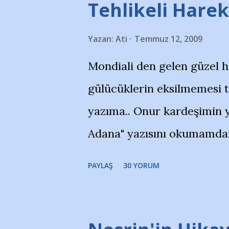
Tehlikeli Hareke
Yazan:
Ati
Temmuz 12, 2009
Mondiali den gelen güzel 
gülücüklerin eksilmemesi 
yazıma.. Onur kardeşimin y
Adana" yazısını okumamdan 
portalında rastladığım bir 
PAYLAŞ
30 YORUM
taraftarlar, İstanbul takım
futbol okullarına tepki gös
stadı önünde yaklaşık 200 