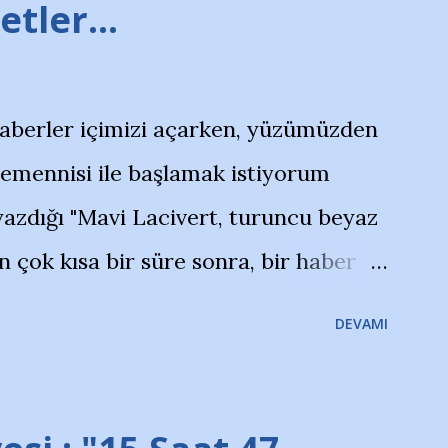
tler...
haberler içimizi açarken, yüzümüzden
temennisi ile başlamak istiyorum
azdığı "Mavi Lacivert, turuncu beyaz
çok kısa bir süre sonra, bir haber
olayla irkildim.. "Bursasporlu
DEVAMI
larının Bursa'da açtığı mağaza ve
terdi" diye başlıyordu yazı , Atatürk
taraftarın toplanarak İstanbul