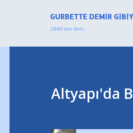
GURBETTE DEMIR GIBI
2008'den Beri...
Altyapı'da 