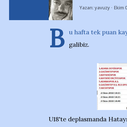
Yazan:
yavuzy
Ekim 
B
u hafta tek puan kay
galibiz.
U18'te deplasmanda Hatays