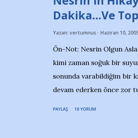
Nesrin'in Hikay
takımlarının Futbol okullar
Dakika…Ve To
görmek istemediklerini bir 
Yazan:
vertumnus
Haziran 10, 200
bildiriyordu.. Bu grup adı
Ön-Not: Nesrin Olgun Asla
''Açık ve net olarak söylü
kimi zaman soğuk bir suyun
yanısıra, bu takımlara ait t
sonunda varabildiğim bir k
Bursa Büyükşehir Belediyes
devam ederken önce zor tu
merkezlerini de kınıyoruz'
noktadan sonra akmaya baş
okuduğum bu yazının heme
PAYLAŞ
10 YORUM
bitirebildim ancak…Kendis
(http://www.nesrinolgun.