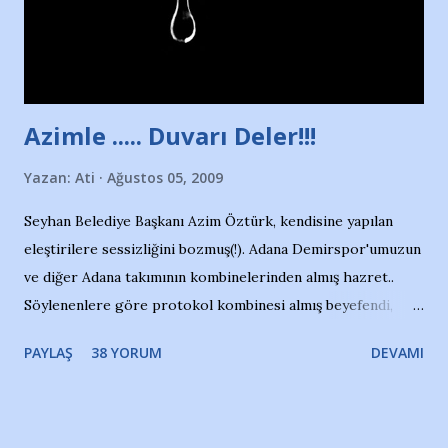
Adana Nesrin, 16 yaşında. Yüzüyor. 7 yaşında girdiği
havuzdan, kısa mesafede 100’e yakın madalya ve şilt
çıkartıyor. Kışları masa tenisi oynuyor, Türkiye 2.liği,
Türkiye 3.lüğü var. 17 yaşında mar...
Azimle ..... Duvarı Deler!!!
Yazan:
Ati
Ağustos 05, 2009
Seyhan Belediye Başkanı Azim Öztürk, kendisine yapılan
eleştirilere sessizliğini bozmuş(!). Adana Demirspor'umuzun
ve diğer Adana takımının kombinelerinden almış hazret..
Söylenenlere göre protokol kombinesi almış beyefendi,
100.000 TL kaynak olmuş takım başına. Bir de fotoğrafı var
PAYLAŞ
38 YORUM
DEVAMI
ki kombineyi Bekir Başkan'dan alırken; dillere destan..
Yardım gecesinde yayını kesen, gidip Kayseri'den kombine
alıp, seçildiği memlekete zerre faydası dokunmayan bir
şahsın fotoğrafını burada paylaşmak içimden gelmedi.