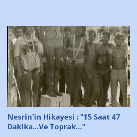
Bursa'da açtığı mağaza ve futbol okullarına tepki gösterdi"
diye başlıyordu yazı , Atatürk stadı önünde yaklaşık 200
taraftarın toplanarak İstanbul takımlarının Futbol okullarını
ve ürünlerini Bursa şehrinde görmek istemediklerini bir
protesto eylemiyle açıkladıklarını bildiriyordu.. Bu grup
adına açıklama yapan şahsı muhterem(!) ''Açık ve net olarak
söylüyoruz. Bu son uyarımızdır. Bunun yanısıra, bu takımlara
ait tanıtıcı ilanların asılmasına izin veren Bursa Büyükşehir
Belediyesi ile mağazaların bulunduğu alışveriş merkezlerini
de kınıyoruz'' diye de eklemiş .. Blogumuzda okuduğum bu
yazının hemen ardından bu habe...
Nesrin'in Hikayesi : "15 Saat 47
Dakika…Ve Toprak…"