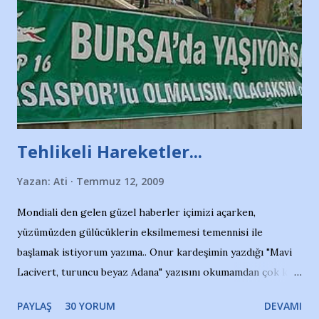
Tehlikeli Hareketler...
Yazan:
Ati
Temmuz 12, 2009
Mondiali den gelen güzel haberler içimizi açarken,
yüzümüzden gülücüklerin eksilmemesi temennisi ile
başlamak istiyorum yazıma.. Onur kardeşimin yazdığı "Mavi
Lacivert, turuncu beyaz Adana" yazısını okumamdan çok kısa
bir süre sonra, bir haber portalında rastladığım bir olayla
PAYLAŞ
30 YORUM
DEVAMI
irkildim.. "Bursasporlu taraftarlar, İstanbul takımlarının