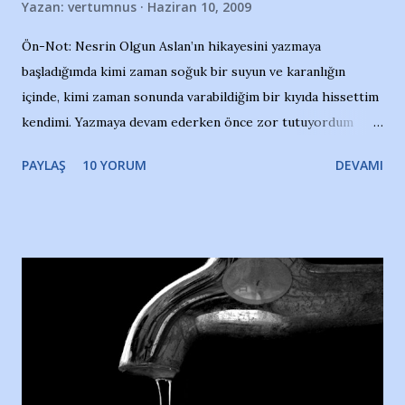
Yazan:
vertumnus
Haziran 10, 2009
Ön-Not: Nesrin Olgun Aslan’ın hikayesini yazmaya
başladığımda kimi zaman soğuk bir suyun ve karanlığın
içinde, kimi zaman sonunda varabildiğim bir kıyıda hissettim
kendimi. Yazmaya devam ederken önce zor tutuyordum
gözyaşlarımı, bir noktadan sonra akmaya başladı hepsi.
PAYLAŞ
10 YORUM
DEVAMI
Yazımı, ağlayarak bitirebildim ancak…Kendisinin web
sitesinden (http://www.nesrinolgun.com) ve dönemin
Hürriyet Londra Temsilcisi Faruk Zapçı’nın anılarından
yararlandım, teşekkürlerimi sunuyorum…Çok uzatmadan,
Nesrin’in Hikayesi’ne başlıyorum… 1964 Adana Yüzme
havuzunun kenarında 7 yaşında kara kuru bir kız çocuğu
duruyor. Havuzun içinde Adana Demirspor Kulübü
yüzücüleri. Erkekler çoğunlukta. Küçük kız etrafına bakıyor.
Sadece 4 kız çocuğu var. Nesrin, Adana Demirspor’un 4
kızından biri oluyor o gün…Giriyor havuza. 1973 – 1975