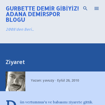
Ana içeriğe atla
GURBETTE DEMIR GIBIYIZ!
ADANA DEMIRSPOR
BLOGU
2008'den Beri...
Ziyaret
Yazan:
yavuzy
Eylül 26, 2010
ün vertumnus'u ve babasını ziyarete gittik.