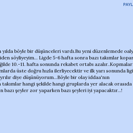
PAYL
yılda böyle bir düşünceleri vardı.Bu yeni düzenlemede oal
den söyliyeyim... Ligde 5-6 hafta sonra bazı takımlar kopa
eğilde 10.-11. hafta sonunda rekabet ortabı azalır..Kopmalar
mlarda üste doğru hızla ilerliyecektir ve ilk yarı sonunda lig
 ayrılır diye düşünüyorum...Böyle bir olay iddaa'nın
ca takımlar hangi şekilde hangi gruplarda yer alacak orasıda
 bazı şeyler zor yaparken bazı şeyleri iyi yapacaktır...!