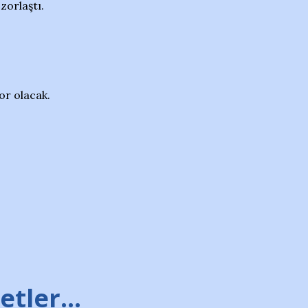
zorlaştı.
or olacak.
tler...