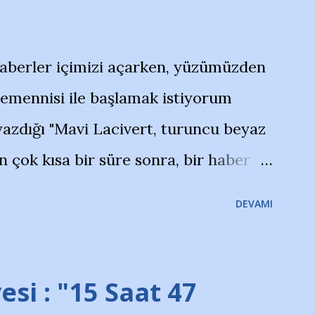
haberler içimizi açarken, yüzümüzden
temennisi ile başlamak istiyorum
azdığı "Mavi Lacivert, turuncu beyaz
çok kısa bir süre sonra, bir haber
olayla irkildim.. "Bursasporlu
DEVAMI
larının Bursa'da açtığı mağaza ve
terdi" diye başlıyordu yazı , Atatürk
taraftarın toplanarak İstanbul
esi : "15 Saat 47
ını ve ürünlerini Bursa şehrinde