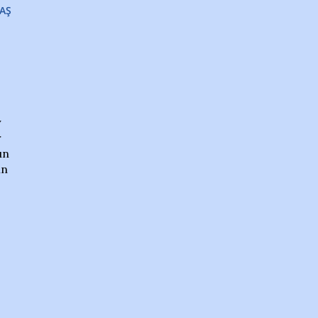
AŞ
y
r
ın
in