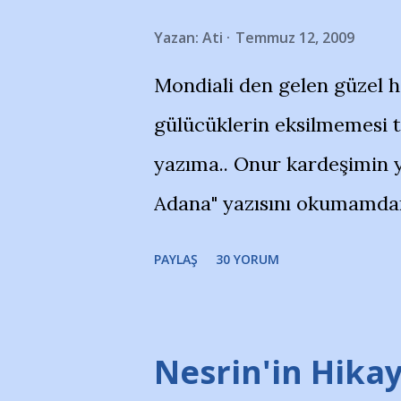
Yazan:
Ati
Temmuz 12, 2009
Mondiali den gelen güzel 
gülücüklerin eksilmemesi 
yazıma.. Onur kardeşimin y
Adana" yazısını okumamdan 
portalında rastladığım bir 
PAYLAŞ
30 YORUM
taraftarlar, İstanbul takım
futbol okullarına tepki gös
stadı önünde yaklaşık 200 
Nesrin'in Hikay
takımlarının Futbol okullar