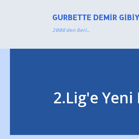
GURBETTE DEMIR GIBI
2008'den Beri...
2.Lig'e Yen