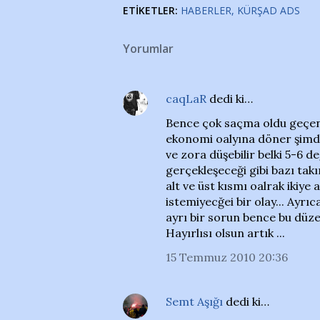
ETIKETLER:
HABERLER
KÜRŞAD ADS
Yorumlar
caqLaR
dedi ki…
Bence çok saçma oldu geçen 
ekonomi oalyına döner şimdi
ve zora düşebilir belki 5-6 d
gerçekleşeceği gibi bazı takı
alt ve üst kısmı oalrak ikiye
istemiyecğei bir olay... Ayrı
ayrı bir sorun bence bu düzen
Hayırlısı olsun artık ...
15 Temmuz 2010 20:36
Semt Aşığı
dedi ki…