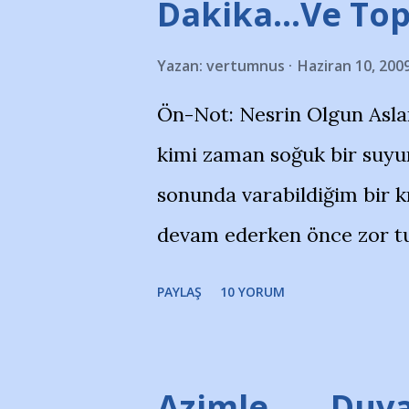
Dakika…Ve To
görmek istemediklerini bir 
Yazan:
vertumnus
Haziran 10, 200
bildiriyordu.. Bu grup adı
Ön-Not: Nesrin Olgun Asla
''Açık ve net olarak söylü
kimi zaman soğuk bir suyun
yanısıra, bu takımlara ait t
sonunda varabildiğim bir k
Bursa Büyükşehir Belediyes
devam ederken önce zor tu
merkezlerini de kınıyoruz'
noktadan sonra akmaya baş
okuduğum bu yazının heme
PAYLAŞ
10 YORUM
bitirebildim ancak…Kendis
(http://www.nesrinolgun.
Temsilcisi Faruk Zapçı’nın
Azimle ..... Duva