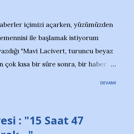
haberler içimizi açarken, yüzümüzden
temennisi ile başlamak istiyorum
azdığı "Mavi Lacivert, turuncu beyaz
çok kısa bir süre sonra, bir haber
olayla irkildim.. "Bursasporlu
DEVAMI
larının Bursa'da açtığı mağaza ve
terdi" diye başlıyordu yazı , Atatürk
taraftarın toplanarak İstanbul
esi : "15 Saat 47
ını ve ürünlerini Bursa şehrinde