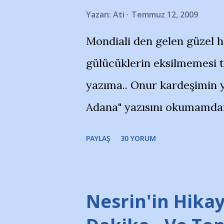
Yazan:
Ati
Temmuz 12, 2009
Mondiali den gelen güzel 
gülücüklerin eksilmemesi 
yazıma.. Onur kardeşimin y
Adana" yazısını okumamdan 
portalında rastladığım bir 
PAYLAŞ
30 YORUM
taraftarlar, İstanbul takım
futbol okullarına tepki gös
stadı önünde yaklaşık 200 
Nesrin'in Hikay
takımlarının Futbol okullar