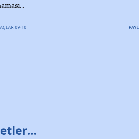
aması...
AÇLAR 09-10
PAYL
tler...