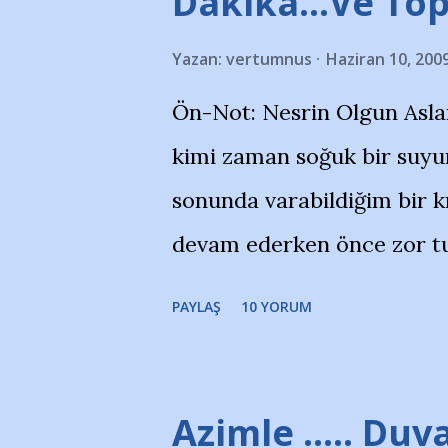
Dakika…Ve To
görmek istemediklerini bir 
Yazan:
vertumnus
Haziran 10, 200
bildiriyordu.. Bu grup adı
Ön-Not: Nesrin Olgun Asla
''Açık ve net olarak söylü
kimi zaman soğuk bir suyun
yanısıra, bu takımlara ait t
sonunda varabildiğim bir k
Bursa Büyükşehir Belediyes
devam ederken önce zor tu
merkezlerini de kınıyoruz'
noktadan sonra akmaya baş
okuduğum bu yazının heme
PAYLAŞ
10 YORUM
bitirebildim ancak…Kendis
(http://www.nesrinolgun.
Temsilcisi Faruk Zapçı’nın
Azimle ..... Duva