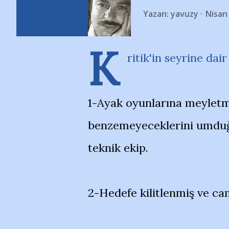
Yazan:
yavuzy
Nisan
K
ritik'in seyrine da
1-Ayak oyunlarına meyletm
benzemeyeceklerini umduğ
teknik ekip.
2-Hedefe kilitlenmiş ve ca