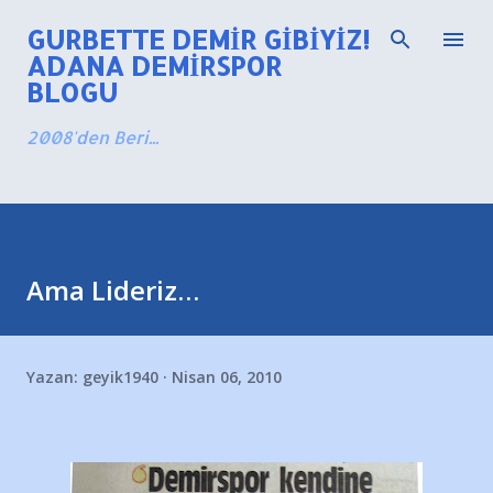
Ana içeriğe atla
GURBETTE DEMIR GIBIYIZ!
ADANA DEMIRSPOR
BLOGU
2008'den Beri...
Ama Lideriz…
Yazan:
geyik1940
Nisan 06, 2010