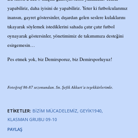
yapabiliriz, daha iyisini de yapabiliriz. Yeter ki futbolcularımız
inansın, gayret göstersinler, dışardan gelen seslere kulaklarını
tıkayarak söylemek istediklerini sahada çatır çatır futbol
oynayarak göstersinler, yönetimimiz de takımımıza desteğini
esirgemesin…
Pes etmek yok, biz Demirsporuz, biz Demirsporluyuz!
Fotoğraf 86-87 sezonundan. Sn. Şefik Akkurt’a teşekkürlerimle.
ETIKETLER:
BIZIM MÜCADELEMIZ
GEYIK1940
KLASMAN GRUBU 09-10
PAYLAŞ