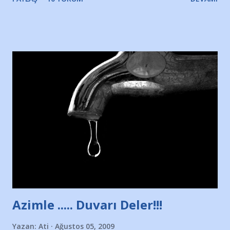
Yazımı, ağlayarak bitirebildim ancak…Kendisinin web
sitesinden (http://www.nesrinolgun.com) ve dönemin
Hürriyet Londra Temsilcisi Faruk Zapçı’nın anılarından
yararlandım, teşekkürlerimi sunuyorum…Çok uzatmadan,
Nesrin’in Hikayesi’ne başlıyorum… 1964 Adana Yüzme
havuzunun kenarında 7 yaşında kara kuru bir kız çocuğu
duruyor. Havuzun içinde Adana Demirspor Kulübü
yüzücüleri. Erkekler çoğunlukta. Küçük kız etrafına bakıyor.
Sadece 4 kız çocuğu var. Nesrin, Adana Demirspor’un 4
kızından biri oluyor o gün…Giriyor havuza. 1973 – 1975
Adana Nesrin, 16 yaşında. Yüzüyor. 7 yaşında girdiği
havuzdan, kısa mesafede 100’e yakın madalya ve şilt
çıkartıyor. Kışları masa tenisi oynuyor, Türkiye 2.liği,
Türkiye 3.lüğü var. 17 yaşında mar...
Azimle ..... Duvarı Deler!!!
Yazan:
Ati
Ağustos 05, 2009