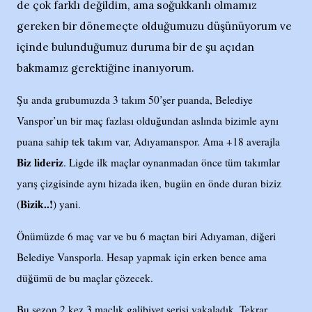
de çok farklı değildim, ama soğukkanlı olmamız
gereken bir dönemeçte olduğumuzu düşünüyorum ve
içinde bulunduğumuz duruma bir de şu açıdan
bakmamız gerektiğine inanıyorum.
Şu anda grubumuzda 3 takım 50’şer puanda, Belediye
Vanspor’un bir maç fazlası olduğundan aslında bizimle aynı
puana sahip tek takım var, Adıyamanspor. Ama +18 averajla
Biz lideriz
. Ligde ilk maçlar oynanmadan önce tüm takımlar
yarış çizgisinde aynı hizada iken, bugün en önde duran biziz
Bizik..!
(
) yani.
Önümüzde 6 maç var ve bu 6 maçtan biri Adıyaman, diğeri
Belediye Vansporla. Hesap yapmak için erken bence ama
düğümü de bu maçlar çözecek.
Bu sezon 2 kez 3 maçlık galibiyet serisi yakaladık. Tekrar