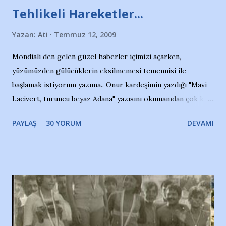
Tehlikeli Hareketler...
Yazan:
Ati
Temmuz 12, 2009
Mondiali den gelen güzel haberler içimizi açarken,
yüzümüzden gülücüklerin eksilmemesi temennisi ile
başlamak istiyorum yazıma.. Onur kardeşimin yazdığı "Mavi
Lacivert, turuncu beyaz Adana" yazısını okumamdan çok kısa
bir süre sonra, bir haber portalında rastladığım bir olayla
PAYLAŞ
30 YORUM
DEVAMI
irkildim.. "Bursasporlu taraftarlar, İstanbul takımlarının
Bursa'da açtığı mağaza ve futbol okullarına tepki gösterdi"
diye başlıyordu yazı , Atatürk stadı önünde yaklaşık 200
taraftarın toplanarak İstanbul takımlarının Futbol okullarını
ve ürünlerini Bursa şehrinde görmek istemediklerini bir
protesto eylemiyle açıkladıklarını bildiriyordu.. Bu grup
adına açıklama yapan şahsı muhterem(!) ''Açık ve net olarak