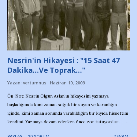
söylüyoruz. Bu son uyarımızdır. Bunun yanısıra, bu takımlara
ait tanıtıcı ilanların asılmasına izin veren Bursa Büyükşehir
Belediyesi ile mağazaların bulunduğu alışveriş merkezlerini
de kınıyoruz'' diye de eklemiş .. Blogumuzda okuduğum bu
yazının hemen ardından bu habe...
Nesrin'in Hikayesi : "15 Saat 47
Dakika…Ve Toprak…"
Yazan:
vertumnus
Haziran 10, 2009
Ön-Not: Nesrin Olgun Aslan’ın hikayesini yazmaya
başladığımda kimi zaman soğuk bir suyun ve karanlığın
içinde, kimi zaman sonunda varabildiğim bir kıyıda hissettim
kendimi. Yazmaya devam ederken önce zor tutuyordum
gözyaşlarımı, bir noktadan sonra akmaya başladı hepsi.
PAYLAŞ
10 YORUM
DEVAMI