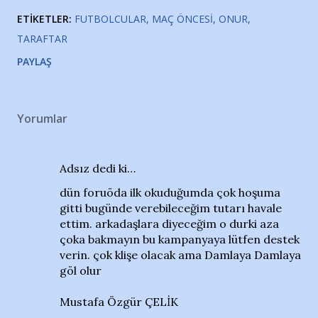
ETIKETLER:
FUTBOLCULAR
MAÇ ÖNCESI
ONUR
TARAFTAR
PAYLAŞ
Yorumlar
Adsız dedi ki…
dün foruöda ilk okuduğumda çok hoşuma
gitti bugünde verebileceğim tutarı havale
ettim. arkadaşlara diyeceğim o durki aza
çoka bakmayın bu kampanyaya lütfen destek
verin. çok klişe olacak ama Damlaya Damlaya
göl olur
Mustafa Özgür ÇELİK