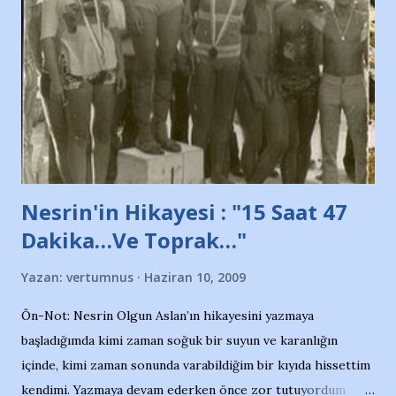
adına açıklama yapan şahsı muhterem(!) ''Açık ve net olarak
söylüyoruz. Bu son uyarımızdır. Bunun yanısıra, bu takımlara
ait tanıtıcı ilanların asılmasına izin veren Bursa Büyükşehir
Belediyesi ile mağazaların bulunduğu alışveriş merkezlerini
de kınıyoruz'' diye de eklemiş .. Blogumuzda okuduğum bu
yazının hemen ardından bu habe...
Nesrin'in Hikayesi : "15 Saat 47
Dakika…Ve Toprak…"
Yazan:
vertumnus
Haziran 10, 2009
Ön-Not: Nesrin Olgun Aslan’ın hikayesini yazmaya
başladığımda kimi zaman soğuk bir suyun ve karanlığın
içinde, kimi zaman sonunda varabildiğim bir kıyıda hissettim
kendimi. Yazmaya devam ederken önce zor tutuyordum