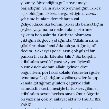
yüzmeyi öğrendiğim,gulle oynamaya
başladığım, yalın ayak top oynadığım,ilk kez
aşık olduğum,ilk kez kavga ettiğim...vs.vs.vs.
şehrime bunları demek bana zul
geliyordu.çünkü benim, yukarıda bahsettiğim
şeyleri yaşamama neden olan, şehrime
aşıktım ben aslında. Gurbete okumaya
çıktığım ilk gece yatağımda, "Allahım sana
şükürler olsun beni Adanalı yaptığın için!"
dedim...Sakaryasporluların çok güzel bir
pankartı vardır bilenler bilir:" Biz bu şehri
tribünden sevdik" yazar.Aynen öyleydi
bizimkiside.Alemin Allahı geliyor diye
bağırırken, portakal kokulu Yeşilevleri,gulle
oynamaya başladığımız yılları,evden kaçıp
kanala gittiğimiz günleri çağırıyorduk
aslında.En kestirmesiyle biricik sevgilimizi...
tribünden seven herkes sayın Onur Biçerin
bu yazısını çok iyi anlayacaktır;O HAlDE BİZ
VARIZ!