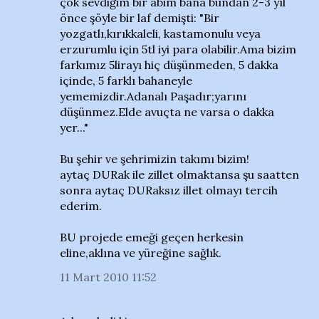
çok sevdiğim bir abim bana bundan 2-3 yıl
önce şöyle bir laf demişti: "Bir
yozgatlı,kırıkkaleli, kastamonulu veya
erzurumlu için 5tl iyi para olabilir.Ama bizim
farkımız 5lirayı hiç düşünmeden, 5 dakka
içinde, 5 farklı bahaneyle
yememizdir.Adanalı Paşadır;yarını
düşünmez.Elde avuçta ne varsa o dakka
yer..."
Bu şehir ve şehrimizin takımı bizim!
aytaç DURak ile zillet olmaktansa şu saatten
sonra aytaç DURaksız illet olmayı tercih
ederim.
BU projede emeği geçen herkesin
eline,aklına ve yüreğine sağlık.
11 Mart 2010 11:52