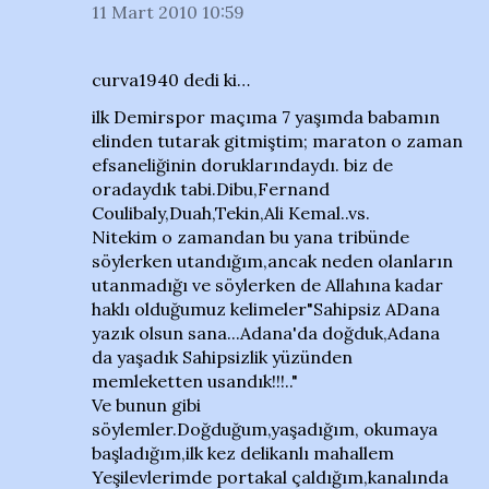
11 Mart 2010 10:59
curva1940 dedi ki…
ilk Demirspor maçıma 7 yaşımda babamın
elinden tutarak gitmiştim; maraton o zaman
efsaneliğinin doruklarındaydı. biz de
oradaydık tabi.Dibu,Fernand
Coulibaly,Duah,Tekin,Ali Kemal..vs.
Nitekim o zamandan bu yana tribünde
söylerken utandığım,ancak neden olanların
utanmadığı ve söylerken de Allahına kadar
haklı olduğumuz kelimeler"Sahipsiz ADana
yazık olsun sana...Adana'da doğduk,Adana
da yaşadık Sahipsizlik yüzünden
memleketten usandık!!!.."
Ve bunun gibi
söylemler.Doğduğum,yaşadığım, okumaya
başladığım,ilk kez delikanlı mahallem
Yeşilevlerimde portakal çaldığım,kanalında