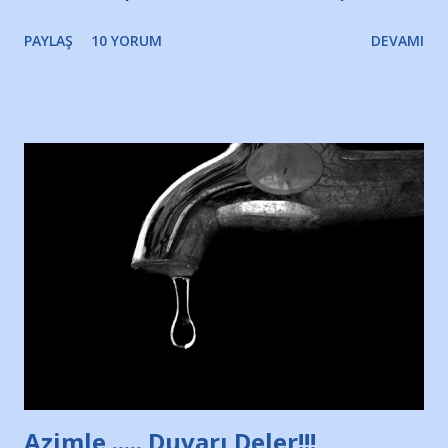
gözyaşlarımı, bir noktadan sonra akmaya başladı hepsi.
PAYLAŞ
10 YORUM
DEVAMI
Yazımı, ağlayarak bitirebildim ancak…Kendisinin web
sitesinden (http://www.nesrinolgun.com) ve dönemin
Hürriyet Londra Temsilcisi Faruk Zapçı’nın anılarından
yararlandım, teşekkürlerimi sunuyorum…Çok uzatmadan,
Nesrin’in Hikayesi’ne başlıyorum… 1964 Adana Yüzme
havuzunun kenarında 7 yaşında kara kuru bir kız çocuğu
duruyor. Havuzun içinde Adana Demirspor Kulübü
yüzücüleri. Erkekler çoğunlukta. Küçük kız etrafına bakıyor.
Sadece 4 kız çocuğu var. Nesrin, Adana Demirspor’un 4
kızından biri oluyor o gün…Giriyor havuza. 1973 – 1975
Adana Nesrin, 16 yaşında. Yüzüyor. 7 yaşında girdiği
havuzdan, kısa mesafede 100’e yakın madalya ve şilt
çıkartıyor. Kışları masa tenisi oynuyor, Türkiye 2.liği,
Türkiye 3.lüğü var. 17 yaşında mar...
Azimle ..... Duvarı Deler!!!