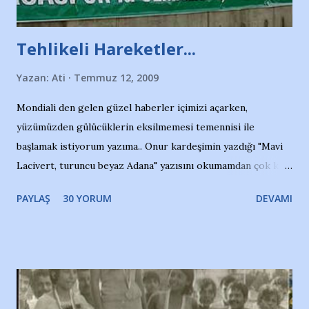
Tehlikeli Hareketler...
Yazan:
Ati
Temmuz 12, 2009
Mondiali den gelen güzel haberler içimizi açarken,
yüzümüzden gülücüklerin eksilmemesi temennisi ile
başlamak istiyorum yazıma.. Onur kardeşimin yazdığı "Mavi
Lacivert, turuncu beyaz Adana" yazısını okumamdan çok kısa
bir süre sonra, bir haber portalında rastladığım bir olayla
PAYLAŞ
30 YORUM
DEVAMI
irkildim.. "Bursasporlu taraftarlar, İstanbul takımlarının
Bursa'da açtığı mağaza ve futbol okullarına tepki gösterdi"
diye başlıyordu yazı , Atatürk stadı önünde yaklaşık 200
taraftarın toplanarak İstanbul takımlarının Futbol okullarını
ve ürünlerini Bursa şehrinde görmek istemediklerini bir
protesto eylemiyle açıkladıklarını bildiriyordu.. Bu grup