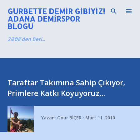
Ana içeriğe atla
GURBETTE DEMIR GIBIYIZ!
ADANA DEMIRSPOR
BLOGU
2008'den Beri...
Taraftar Takımına Sahip Çıkıyor,
Primlere Katkı Koyuyoruz...
Yazan:
Onur BİÇER
Mart 11, 2010