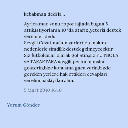
kebabman dedi ki…
Ayrica mac sonu roportajinda bugun 5
attik,istiyorlarsa 10 'da atariz ,yeterki destek
versinler dedi.
Sevgili Cevat,malum yerlerden malum
nedenlerle simdilik destek gelmeyecektir.
Siz futbolcular olarak gol atin,siz FUTBOLA
ve TARAFTARA saygili performanslar
gosterin,bize konusma gucu verin,bizde
gereken yerlere hak ettikleri cevaplari
verelim,baskiyi kuralim.
5 Mart 2010 16:10
Yorum Gönder