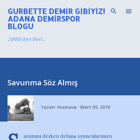
Ana içeriğe atla
GURBETTE DEMIR GIBIYIZ!
ADANA DEMIRSPOR
BLOGU
2008'den Beri...
Savunma Söz Almış
Yazan:
mustava
Mart 05, 2010
avunma derken defans oyuncularımızı