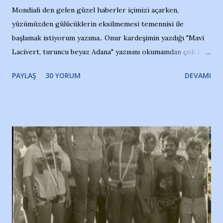
Mondiali den gelen güzel haberler içimizi açarken,
yüzümüzden gülücüklerin eksilmemesi temennisi ile
başlamak istiyorum yazıma.. Onur kardeşimin yazdığı "Mavi
Lacivert, turuncu beyaz Adana" yazısını okumamdan çok kısa
bir süre sonra, bir haber portalında rastladığım bir olayla
PAYLAŞ
30 YORUM
DEVAMI
irkildim.. "Bursasporlu taraftarlar, İstanbul takımlarının
Bursa'da açtığı mağaza ve futbol okullarına tepki gösterdi"
diye başlıyordu yazı , Atatürk stadı önünde yaklaşık 200
taraftarın toplanarak İstanbul takımlarının Futbol okullarını
ve ürünlerini Bursa şehrinde görmek istemediklerini bir
protesto eylemiyle açıkladıklarını bildiriyordu.. Bu grup
adına açıklama yapan şahsı muhterem(!) ''Açık ve net olarak
söylüyoruz. Bu son uyarımızdır. Bunun yanısıra, bu takımlara
ait tanıtıcı ilanların asılmasına izin veren Bursa Büyükşehir
Belediyesi ile mağazaların bulunduğu alışveriş merkezlerini
de kınıyoruz'' diye de eklemiş .. Blogumuzda okuduğum bu