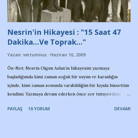
yazının hemen ardından bu habe...
Nesrin'in Hikayesi : "15 Saat 47
Dakika…Ve Toprak…"
Yazan:
vertumnus
Haziran 10, 2009
Ön-Not: Nesrin Olgun Aslan’ın hikayesini yazmaya
başladığımda kimi zaman soğuk bir suyun ve karanlığın
içinde, kimi zaman sonunda varabildiğim bir kıyıda hissettim
kendimi. Yazmaya devam ederken önce zor tutuyordum
gözyaşlarımı, bir noktadan sonra akmaya başladı hepsi.
PAYLAŞ
10 YORUM
DEVAMI
Yazımı, ağlayarak bitirebildim ancak…Kendisinin web
sitesinden (http://www.nesrinolgun.com) ve dönemin
Hürriyet Londra Temsilcisi Faruk Zapçı’nın anılarından
yararlandım, teşekkürlerimi sunuyorum…Çok uzatmadan,