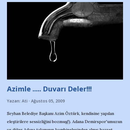
Nesrin’in Hikayesi’ne başlıyorum… 1964 Adana Yüzme
havuzunun kenarında 7 yaşında kara kuru bir kız çocuğu
duruyor. Havuzun içinde Adana Demirspor Kulübü
yüzücüleri. Erkekler çoğunlukta. Küçük kız etrafına bakıyor.
Sadece 4 kız çocuğu var. Nesrin, Adana Demirspor’un 4
kızından biri oluyor o gün…Giriyor havuza. 1973 – 1975
Adana Nesrin, 16 yaşında. Yüzüyor. 7 yaşında girdiği
havuzdan, kısa mesafede 100’e yakın madalya ve şilt
çıkartıyor. Kışları masa tenisi oynuyor, Türkiye 2.liği,
Türkiye 3.lüğü var. 17 yaşında mar...
Azimle ..... Duvarı Deler!!!
Yazan:
Ati
Ağustos 05, 2009
Seyhan Belediye Başkanı Azim Öztürk, kendisine yapılan
eleştirilere sessizliğini bozmuş(!). Adana Demirspor'umuzun
ve diğer Adana takımının kombinelerinden almış hazret..